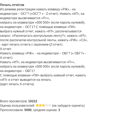
Печать отчётов
Из режима регистрации нажать клавишу «РЖ»,- на
индикаторе – ОСГ? («ОСГ? » - Z-отчет). Нажать «ИТ», на
индикаторе высвечивается «П=»,
набрать на клавиатуре «000 000» (если пароль нулевой),
на индикаторе – ОСГ1? С помощью клавиши «ПИ»
выбрать нужный отчет, нажать «ИТ», распечатывается
запрос: «Распечатать контрольную ленту?», нажать «ИТ»,
после распечатки контрольной ленты, нажать «РЖ», «Сб»,
- идет печать отчета с гашением (Z-отчет).
Х-отчет.
Нажать клавишу «РЖ», - на индикаторе – ОБГ? (« ОБГ?» -
Х-отчет).
Нажать «ИТ», на индикаторе высвечивается «П=»,
набрать на клавиатуре «000 000» (если пароль нулевой),
на индикаторе – ОБГ1?
С помощью клавиши «ПИ» выбрать нужный отчет, нажать
«ИТ» и отчет выводится на печать
(идет печать Х-отчета).
Всего просмотров:
10222
Оценка пользователей:
(не забудьте оценить)
Проголосовали:
5090
, средняя оценка:
3