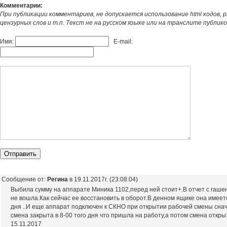
Комментарии:
При публикации комментариев, не допускается использование html кодов, 
цензурных слов и т.п. Текст не на русском языке или на транслите публик
Имя:
E-mail:
Сообщение от:
Регина
в 19.11.2017г. (23:08:04)
Выбила сумму на аппарате Миника 1102,перед ней стоит+.В отчет с гаше
не вошла.Как сейчас ее восстановить в оборот.В денном ящике она имее
дня ..И еще аппарат подключен к СКНО при открытии рабочей смены снач
смена закрыта в 8-00 того дня что пришла на работу,а потом смена откр
15.11.2017