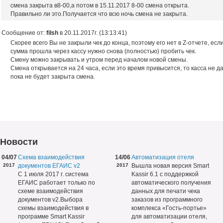
смена закрыта в8-00,а потом в 15.11.2017 8-00 смена открыта.
Правильно ли это.Получается что всю ночь смена не закрыта.
Сообщение от:
filsh
в 20.11.2017г. (13:13:41)
Скорее всего Вы не закрыли чек до конца, поэтому его нет в Z-отчете, есл
сумма прошла через кассу нужно снова (полностью) пробить чек.
Смену можно закрывать и утром перед началом новой смены.
Смена открывается на 24 часа, если это время привысится, то касса не да
пока не будет закрыта смена.
Новости
04/07
Схема взаимодействия
14/06
Автоматизация отеля
2017
документов ЕГАИС v2
2017
Вышла новая версия Smart
С 1 июля 2017 г. система
Kassir 6.1 с поддержкой
ЕГАИС работает только по
автоматического получения
схеме взаимодействия
данных для печати чека
документов v2.Выбора
заказов из программного
схемы взаимодействия в
комплекса «Гость-портье»
программе Smart Kassir
для автоматизации отеля,