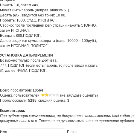
«Сброс».
Нажать 1-6, затем «#»,
Может быть пароль (неправ. ошибка 61).
Десять руб . вводится без точки: 10 00.
Пробить: 1000, Отд.1, ИТОГ/НАЛ.
Сторно: после последней регистрации нажать СТОРНО,
затем ИТОГ/НАЛ.
Возврат: 888,ПОДИТОГ,
Далее вводится сумма возврата (напр. 10000 = 100руб.),
затем ИТОГ/НАЛ, ПОДИТОГ.
УСТАНОВКА ДАТЫ/ВРЕМЕНИ
Возможно только после Z-отчета.
777, ПОДИТОГ (если есть пароль, то после ввода нажать
#), далее ЧЧММ, ПОДИТОГ.
Всего просмотров:
10564
Оценка пользователей:
(не забудьте оценить)
Проголосовали:
5285
, средняя оценка:
3
Комментарии:
При публикации комментариев, не допускается использование html кодов, 
цензурных слов и т.п. Текст не на русском языке или на транслите публик
Имя:
E-mail: