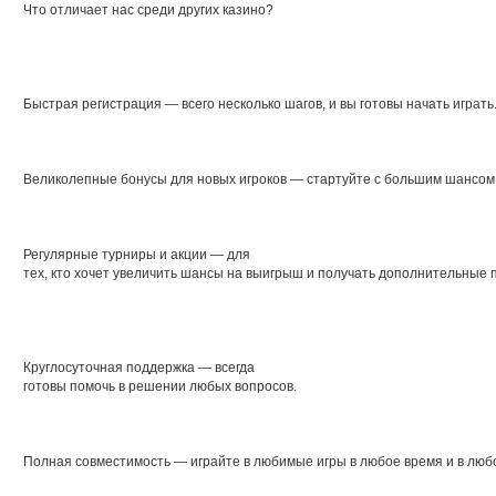
Что отличает нас среди других казино?
Быстрая регистрация — всего несколько шагов, и вы готовы начать играть
Великолепные бонусы для новых игроков — стартуйте с большим шансом 
Регулярные турниры и акции — для
тех, кто хочет увеличить шансы на выигрыш и получать дополнительные 
Круглосуточная поддержка — всегда
готовы помочь в решении любых вопросов.
Полная совместимость — играйте в любимые игры в любое время и в люб