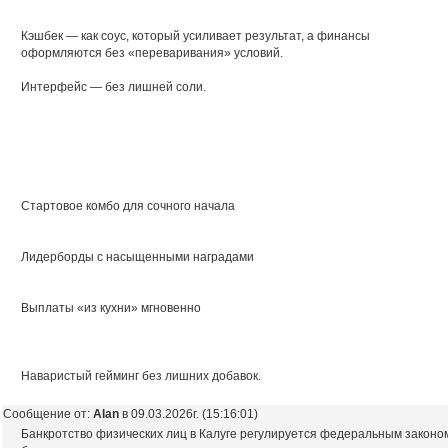
Кэшбек — как соус, который усиливает результат, а финансы
оформляются без «переваривания» условий.
Интерфейс — без лишней соли.
Стартовое комбо для сочного начала
Лидерборды с насыщенными наградами
Выплаты «из кухни» мгновенно
Наваристый гейминг без лишних добавок.
Сообщение от:
Alan
в 09.03.2026г. (15:16:01)
Банкротство физических лиц в Калуге регулируется федеральным законо