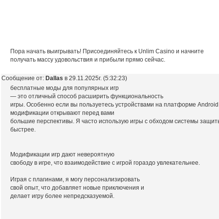
Пора начать выигрывать! Присоединяйтесь к Unlim Casino и начните
получать массу удовольствия и прибыли прямо сейчас.
Сообщение от:
Dallas
в 29.11.2025г. (5:32:23)
бесплатные моды для популярных игр
— это отличный способ расширить функциональность
игры. Особенно если вы пользуетесь устройствами на платформе Android
модификации открывают перед вами
большие перспективы. Я часто использую игры с обходом системы защит
быстрее.
Модификации игр дают невероятную
свободу в игре, что взаимодействие с игрой гораздо увлекательнее.
Играя с плагинами, я могу персонализировать
свой опыт, что добавляет новые приключения и
делает игру более непредсказуемой.