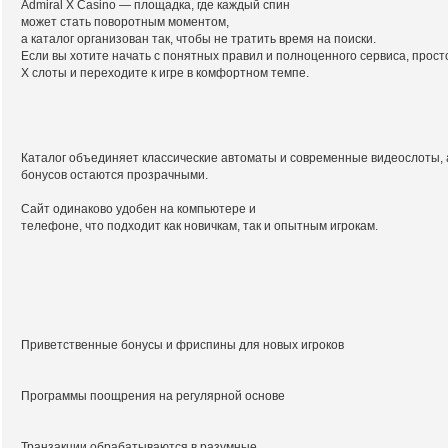
Admiral X Casino — площадка, где каждый спин
может стать поворотным моментом,
а каталог организован так, чтобы не тратить время на поиски.
Если вы хотите начать с понятных правил и полноценного сервиса, прос
Х слоты и переходите к игре в комфортном темпе.
Каталог объединяет классические автоматы и современные видеослоты, 
бонусов остаются прозрачными.
Сайт одинаково удобен на компьютере и
телефоне, что подходит как новичкам, так и опытным игрокам.
Приветственные бонусы и фриспины для новых игроков
Программы поощрения на регулярной основе
Транзакции обрабатываются в разумные