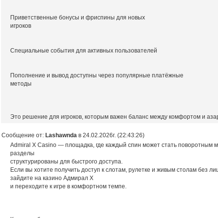
Приветственные бонусы и фриспины для новых
игроков
Специальные события для активных пользователей
Пополнение и вывод доступны через популярные платёжные
методы
Это решение для игроков, которым важен баланс между комфортом и аза
Сообщение от:
Lashawnda
в 24.02.2026г. (22:43:26)
Admiral X Casino — площадка, где каждый спин может стать поворотным м
разделы
структурированы для быстрого доступа.
Если вы хотите получить доступ к слотам, рулетке и живым столам без ли
зайдите на казино Адмирал X
и переходите к игре в комфортном темпе.