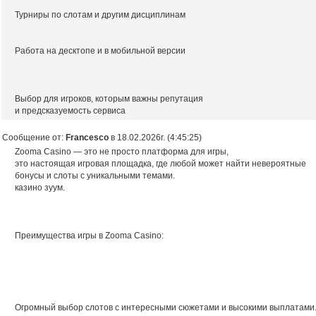
Турниры по слотам и другим дисциплинам
Работа на десктопе и в мобильной версии
Выбор для игроков, которым важны репутация
и предсказуемость сервиса
Сообщение от:
Francesco
в 18.02.2026г. (4:45:25)
Zooma Casino — это не просто платформа для игры,
это настоящая игровая площадка, где любой может найти невероятные
бонусы и слоты с уникальными темами.
казино зуум.
Преимущества игры в Zooma Casino:
Огромный выбор слотов с интересными сюжетами и высокими выплатами