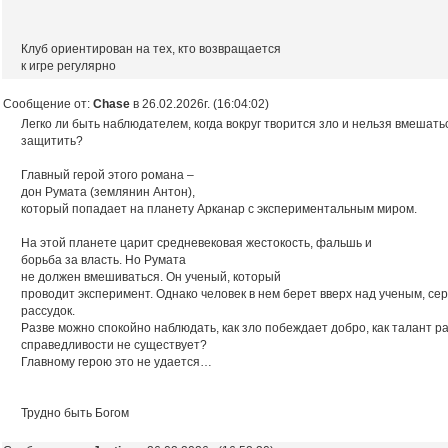
Клуб ориентирован на тех, кто возвращается
к игре регулярно
Сообщение от:
Chase
в 26.02.2026г. (16:04:02)
Легко ли быть наблюдателем, когда вокруг творится зло и нельзя вмешать
защитить?
Главный герой этого романа –
дон Румата (землянин Антон),
который попадает на планету Арканар с экспериментальным миром.
На этой планете царит средневековая жестокость, фальшь и
борьба за власть. Но Румата
не должен вмешиваться. Он ученый, который
проводит эксперимент. Однако человек в нем берет вверх над ученым, с
рассудок.
Разве можно спокойно наблюдать, как зло побеждает добро, как талант р
справедливости не существует?
Главному герою это не удается…
Трудно быть Богом