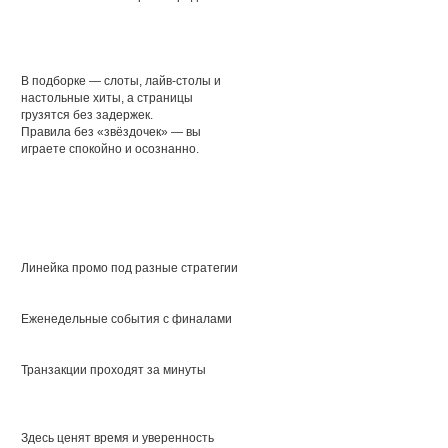
В подборке — слоты, лайв-столы и
настольные хиты, а страницы
грузятся без задержек.
Правила без «звёздочек» — вы
играете спокойно и осознанно.
Линейка промо под разные стратегии
Еженедельные события с финалами
Транзакции проходят за минуты
Здесь ценят время и уверенность