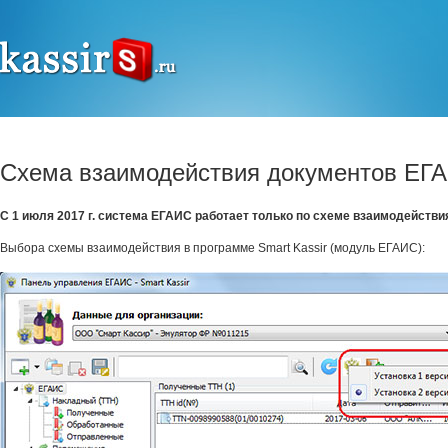
Схема взаимодействия документов ЕГ
С 1 июля 2017 г. система ЕГАИС работает только по схеме взаимодействи
Выбора схемы взаимодействия в программе Smart Kassir (модуль ЕГАИС):