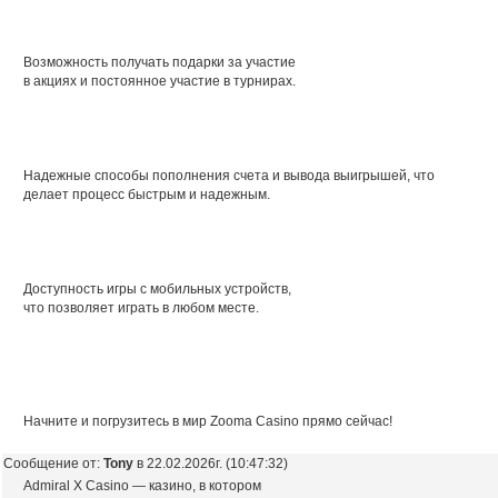
Возможность получать подарки за участие
в акциях и постоянное участие в турнирах.
Надежные способы пополнения счета и вывода выигрышей, что
делает процесс быстрым и надежным.
Доступность игры с мобильных устройств,
что позволяет играть в любом месте.
Начните и погрузитесь в мир Zooma Casino прямо сейчас!
Сообщение от:
Tony
в 22.02.2026г. (10:47:32)
Admiral X Casino — казино, в котором