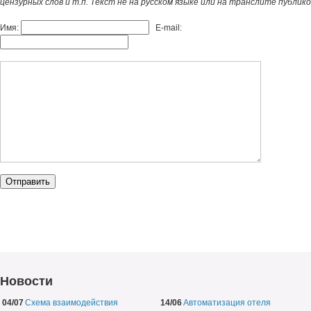
цензурных слов и т.п. Текст не на русском языке или на транслите публик
Имя:
E-mail:
Новости
04/07
Схема взаимодействия
14/06
Автоматизация отеля