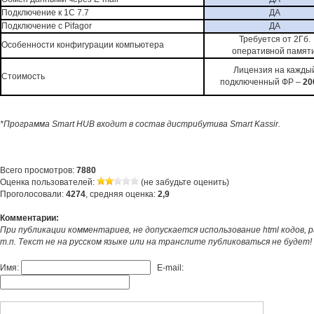
Подключение к 1С 7.7
ДА
Подключение с Pifagor
ДА
Требуется от 2Гб.
Особенности конфигурации компьютера
оперативной памяти
Лицензия на кажды
Стоимость
подключенный ФР –
20
*Программа Smart HUB входит в состав дистрибутива Smart Kassir.
Всего просмотров:
7880
Оценка пользователей:
(не забудьте оценить)
Проголосовали:
4274
, средняя оценка:
2,9
Комментарии:
При публикации комментариев, не допускается использование html кодов, р
т.п. Текст не на русском языке или на транслите публиковаться не будет!
Имя:
E-mail: