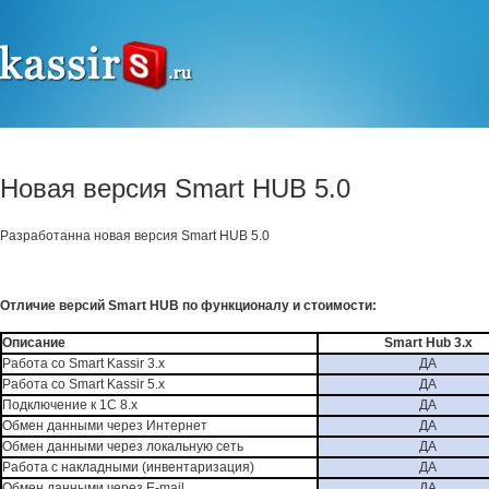
Новая версия Smart HUB 5.0
Разработанна новая версия Smart HUB 5.0
Отличие версий Smart HUB по функционалу и стоимости:
Описание
Smart Hub 3.x
Работа со Smart Kassir 3.x
ДА
Работа со Smart Kassir 5.x
ДА
Подключение к 1С 8
.x
ДА
Обмен данными через Интернет
ДА
Обмен данными через локальную сеть
ДА
Работа с накладными (инвентаризация)
ДА
Обмен данными через E-mail
ДА