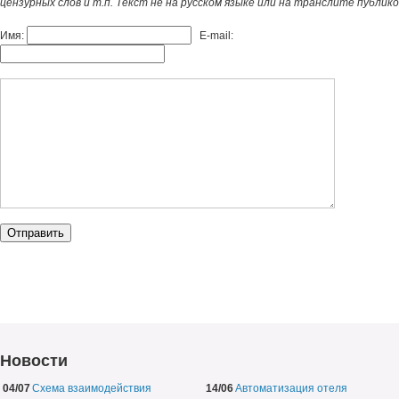
цензурных слов и т.п. Текст не на русском языке или на транслите публик
Имя:
E-mail:
Новости
04/07
Схема взаимодействия
14/06
Автоматизация отеля