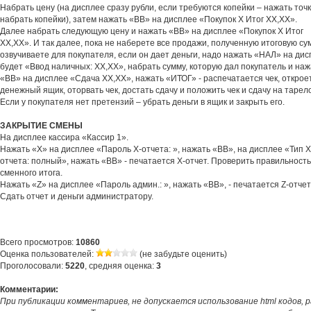
Набрать цену (на дисплее сразу рубли, если требуются копейки – нажать точк
набрать копейки), затем нажать «ВВ» на дисплее «Покупок Х Итог ХХ,ХХ».
Далее набрать следующую цену и нажать «ВВ» на дисплее «Покупок Х Итог
ХХ,ХХ». И так далее, пока не наберете все продажи, полученную итоговую су
озвучиваете для покупателя, если он дает деньги, надо нажать «НАЛ» на ди
будет «Ввод наличных: ХХ,ХХ», набрать сумму, которую дал покупатель и наж
«ВВ» на дисплее «Сдача ХХ,ХХ», нажать «ИТОГ» - распечатается чек, открое
денежный ящик, оторвать чек, достать сдачу и положить чек и сдачу на тарело
Если у покупателя нет претензий – убрать деньги в ящик и закрыть его.
ЗАКРЫТИЕ СМЕНЫ
На дисплее кассира «Кассир 1».
Нажать «Х» на дисплее «Пароль Х-отчета: », нажать «ВВ», на дисплее «Тип Х
отчета: полный», нажать «ВВ» - печатается Х-отчет. Проверить правильность
сменного итога.
Нажать «Z» на дисплее «Пароль админ.: », нажать «ВВ», - печатается Z-отчет
Сдать отчет и деньги администратору.
Всего просмотров:
10860
Оценка пользователей:
(не забудьте оценить)
Проголосовали:
5220
, средняя оценка:
3
Комментарии:
При публикации комментариев, не допускается использование html кодов, 