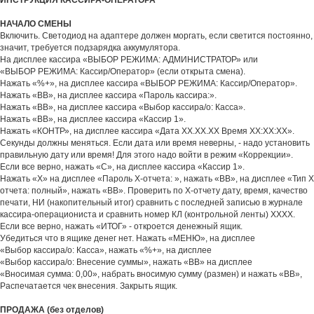
ИНСТРУКЦИЯ КАССИРА-ОПЕРАТОРА
НАЧАЛО СМЕНЫ
Включить. Светодиод на адаптере должен моргать, если светится постоянно, 
значит, требуется подзарядка аккумулятора.
На дисплее кассира «ВЫБОР РЕЖИМА: АДМИНИСТРАТОР» или
«ВЫБОР РЕЖИМА: Кассир/Оператор» (если открыта смена).
Нажать «%+», на дисплее кассира «ВЫБОР РЕЖИМА: Кассир/Оператор».
Нажать «ВВ», на дисплее кассира «Пароль кассира:».
Нажать «ВВ», на дисплее кассира «Выбор кассира/о: Касса».
Нажать «ВВ», на дисплее кассира «Кассир 1».
Нажать «КОНТР», на дисплее кассира «Дата ХХ.ХХ.ХХ Время ХХ:ХХ:ХХ».
Секунды должны меняться. Если дата или время неверны, - надо установить
правильную дату или время! Для этого надо войти в режим «Коррекции».
Если все верно, нажать «С», на дисплее кассира «Кассир 1».
Нажать «Х» на дисплее «Пароль Х-отчета: », нажать «ВВ», на дисплее «Тип Х
отчета: полный», нажать «ВВ». Проверить по Х-отчету дату, время, качество
печати, НИ (накопительный итог) сравнить с последней записью в журнале
кассира-операциониста и сравнить номер КЛ (контрольной ленты) ХХХХ.
Если все верно, нажать «ИТОГ» - откроется денежный ящик.
Убедиться что в ящике денег нет. Нажать «МЕНЮ», на дисплее
«Выбор кассира/о: Касса», нажать «%+», на дисплее
«Выбор кассира/о: Внесение суммы», нажать «ВВ» на дисплее
«Вносимая сумма: 0,00», набрать вносимую сумму (размен) и нажать «ВВ»,
Распечатается чек внесения. Закрыть ящик.
ПРОДАЖА (без отделов)