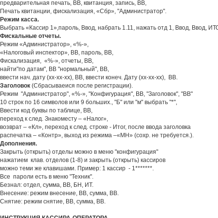
предварительная печать, ВВ, квитанция, запись, ВВ,
Печать квитанции, фискализация, «Сбр», "Администратор".
Режим касса.
Выбрать «Кассир 1»,пароль, Ввод, набрать 1.11, нажать отд 1, Ввод, Ввод, ИТО
Фискальные отчеты.
Режим «Администратор», «%-»,
«Налоговый инспектор», ВВ, пароль, ВВ,
Фискализация, «%-», отчеты, ВВ,
найти"по датам", ВВ "нормальный", ВВ,
ввести нач. дату (хх-хх-хх), ВВ, ввести конеч. Дату (хх-хх-хх), ВВ.
Заголовок
(Сбрасываеися после регистрации).
Режим "Администратор", «%-», "Конфигурация", ВВ, "Заголовок", "ВВ"
10 строк по 16 символов или 9 больших., "Б" или "м" выбрать "*",
Ввести код буквы по таблице, ВВ,
переход к след. Знакоместу – «Налог»,
возврат – «Кл», переход к след. строке - Итог, после ввода заголовка
распечатка – «Контр», выход из режима –«МН» (сохр. не требуется.).
Дополнения.
Закрыть (открыть) отделы можно в меню "конфигурация"
нажатием клав. отделов (1-8) и закрыть (открыть) кассиров
можно теми же клавишами. Пример: 1 кассир - 1*******.
Все пароли есть в меню "Техник".
Безнал: отдел, сумма, ВВ, БН, ИТ.
Внесение: режим внесение, ВВ, сумма, ВВ.
Снятие: режим снятие, ВВ, сумма, ВВ.