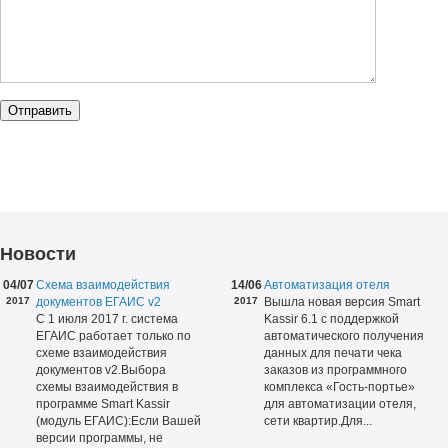
Новости
04/07
Схема взаимодействия
14/06
Автоматизация отеля
2017
документов ЕГАИС v2
2017
Вышла новая версия Smart
С 1 июля 2017 г. система
Kassir 6.1 с поддержкой
ЕГАИС работает только по
автоматического получения
схеме взаимодействия
данных для печати чека
документов v2.Выбора
заказов из программного
схемы взаимодействия в
комплекса «Гость-портье»
программе Smart Kassir
для автоматизации отеля,
(модуль ЕГАИС):Если Вашей
сети квартир.Для...
версии программы, не