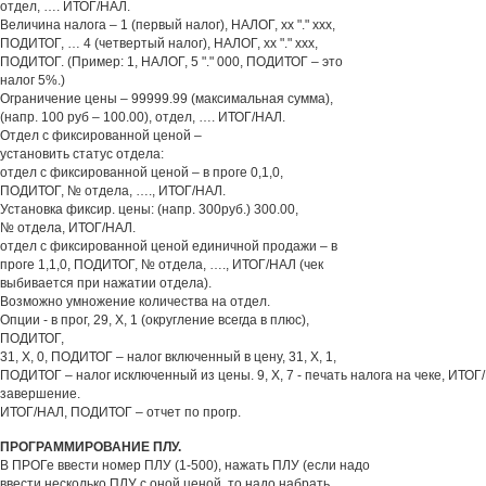
отдел, …. ИТОГ/НАЛ.
Величина налога – 1 (первый налог), НАЛОГ, хх "." ххх,
ПОДИТОГ, … 4 (четвертый налог), НАЛОГ, хх "." ххх,
ПОДИТОГ. (Пример: 1, НАЛОГ, 5 "." 000, ПОДИТОГ – это
налог 5%.)
Ограничение цены – 99999.99 (максимальная сумма),
(напр. 100 руб – 100.00), отдел, …. ИТОГ/НАЛ.
Отдел с фиксированной ценой –
установить статус отдела:
отдел с фиксированной ценой – в проге 0,1,0,
ПОДИТОГ, № отдела, …., ИТОГ/НАЛ.
Установка фиксир. цены: (напр. 300руб.) 300.00,
№ отдела, ИТОГ/НАЛ.
отдел с фиксированной ценой единичной продажи – в
проге 1,1,0, ПОДИТОГ, № отдела, …., ИТОГ/НАЛ (чек
выбивается при нажатии отдела).
Возможно умножение количества на отдел.
Опции - в прог, 29, Х, 1 (округление всегда в плюс),
ПОДИТОГ,
31, Х, 0, ПОДИТОГ – налог включенный в цену, 31, Х, 1,
ПОДИТОГ – налог исключенный из цены. 9, Х, 7 - печать налога на чеке, ИТОГ
завершение.
ИТОГ/НАЛ, ПОДИТОГ – отчет по прогр.
ПРОГРАММИРОВАНИЕ ПЛУ.
В ПРОГе ввести номер ПЛУ (1-500), нажать ПЛУ (если надо
ввести несколько ПЛУ с оной ценой, то надо набрать