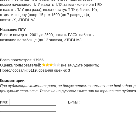
номер начального ПЛУ, нажать ПЛУ, затем - конечного ПЛУ
и нажать ПЛУ два раза), ввести статус ПЛУ (обычно 10),
отдел или цену (напр. 15 р. = 1500 (до 7 разрядов)),
нажать Х, ИТОГ/НАЛ.
Название ПЛУ
Ввести номер от 2001 до 2500, нажать РАСХ, набрать
название по таблице (до 12 знаков), ИТОГ/НАЛ.
Всего просмотров:
13966
Оценка пользователей:
(не забудьте оценить)
Проголосовали:
5119
, средняя оценка:
3
Комментарии:
При публикации комментариев, не допускается использование html кодов, 
цензурных слов и т.п. Текст не на русском языке или на транслите публик
Имя:
E-mail: