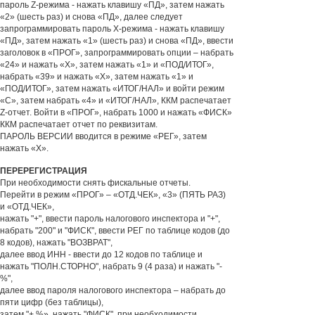
пароль Z-режима - нажать клавишу «ПД», затем нажать
«2» (шесть раз) и снова «ПД», далее следует
запрограммировать пароль Х-режима - нажать клавишу
«ПД», затем нажать «1» (шесть раз) и снова «ПД», ввести
заголовок в «ПРОГ», запрограммировать опции – набрать
«24» и нажать «Х», затем нажать «1» и «ПОД/ИТОГ»,
набрать «39» и нажать «Х», затем нажать «1» и
«ПОД/ИТОГ», затем нажать «ИТОГ/НАЛ» и войти режим
«С», затем набрать «4» и «ИТОГ/НАЛ», ККМ распечатает
Z-отчет. Войти в «ПРОГ», набрать 1000 и нажать «ФИСК»
ККМ распечатает отчет по реквизитам.
ПАРОЛЬ ВЕРСИИ вводится в режиме «РЕГ», затем
нажать «Х».
ПЕРЕРЕГИСТРАЦИЯ
При необходимости снять фискальные отчеты.
Перейти в режим «ПРОГ» – «ОТД.ЧЕК», «3» (ПЯТЬ РАЗ)
и «ОТД.ЧЕК»,
нажать "+", ввести пароль налогового инспектора и "+",
набрать "200" и "ФИСК", ввести РЕГ по таблице кодов (до
8 кодов), нажать "ВОЗВРАТ",
далее ввод ИНН - ввести до 12 кодов по таблице и
нажать "ПОЛН.СТОРНО", набрать 9 (4 раза) и нажать "-
%",
далее ввод пароля налогового инспектора – набрать до
пяти цифр (без таблицы),
затем "+ %», нажать "ФИСК", при необходимости