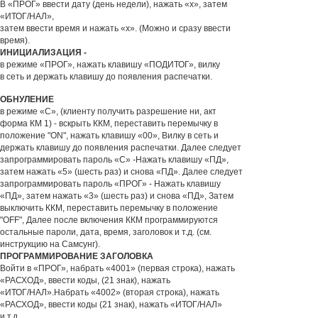
В «ПРОГ» ввести дату (день недели), нажать «х», затем
«ИТОГ/НАЛ»,
затем ввести время и нажать «х». (Можно и сразу ввести
время).
ИНИЦИАЛИЗАЦИЯ -
в режиме «ПРОГ», нажать клавишу «ПОДИТОГ», вилку
в сеть и держать клавишу до появления распечатки.
ОБНУЛЕНИЕ
в режиме «С», (клиенту получить разрешение ни, акт
форма КМ 1) - вскрыть ККМ, переставить перемычку в
положение "ON", нажать клавишу «00», Вилку в сеть и
держать клавишу до появления распечатки. Далее следует
запрограммировать пароль «С» -Нажать клавишу «ПД»,
затем нажать «5» (шесть раз) и снова «ПД». Далее следует
запрограммировать пароль «ПРОГ» - Нажать клавишу
«ПД», затем нажать «3» (шесть раз) и снова «ПД», Затем
выключить ККМ, переставить перемычку в положение
"OFF", Далее после включения ККМ программируются
остальные пароли, дата, время, заголовок и т.д. (см.
инструкцию на Самсунг).
ПРОГРАММИРОВАНИЕ ЗАГОЛОВКА
Войти в «ПРОГ», набрать «4001» (первая строка), нажать
«РАСХОД», ввести коды, (21 знак), нажать
«ИТОГ/НАЛ».Набрать «4002» (вторая строка), нажать
«РАСХОД», ввести коды (21 знак), нажать «ИТОГ/НАЛ»
и т.д.