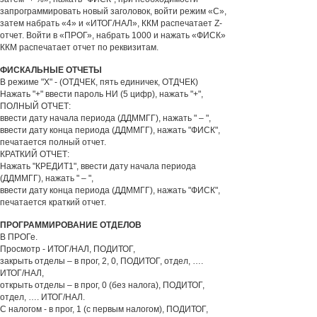
запрограммировать новый заголовок, войти режим «С»,
затем набрать «4» и «ИТОГ/НАЛ», ККМ распечатает Z-
отчет. Войти в «ПРОГ», набрать 1000 и нажать «ФИСК»
ККМ распечатает отчет по реквизитам.
ФИСКАЛЬНЫЕ ОТЧЕТЫ
В режиме "Х" - (ОТДЧЕК, пять единичек, ОТДЧЕК)
Нажать "+" ввести пароль НИ (5 цифр), нажать "+",
ПОЛНЫЙ ОТЧЕТ:
ввести дату начала периода (ДДММГГ), нажать " – ",
ввести дату конца периода (ДДММГГ), нажать "ФИСК",
печатается полный отчет.
КРАТКИЙ ОТЧЕТ:
Нажать "КРЕДИТ1", ввести дату начала периода
(ДДММГГ), нажать " – ",
ввести дату конца периода (ДДММГГ), нажать "ФИСК",
печатается краткий отчет.
ПРОГРАММИРОВАНИЕ ОТДЕЛОВ
В ПРОГе.
Просмотр - ИТОГ/НАЛ, ПОДИТОГ,
закрыть отделы – в прог, 2, 0, ПОДИТОГ, отдел, ….
ИТОГ/НАЛ,
открыть отделы – в прог, 0 (без налога), ПОДИТОГ,
отдел, …. ИТОГ/НАЛ.
С налогом - в прог, 1 (с первым налогом), ПОДИТОГ,