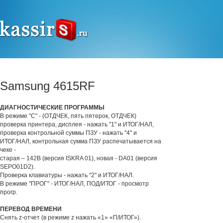
Samsung 4615RF
ДИАГНОСТИЧЕСКИЕ ПРОГРАММЫ
В режиме "С" - (ОТДЧЕК, пять пятерок, ОТДЧЕК)
проверка принтера, дисплея - нажать "1" и ИТОГ/НАЛ,
проверка контрольной суммы ПЗУ - нажать "4" и
ИТОГ/НАЛ, контрольная сумма ПЗУ распечатывается на
чеке -
старая – 142В (версия ISKRA 01), новая - DA01 (версия
SEPO01D2).
Проверка клавиатуры - нажать "2" и ИТОГ/НАЛ.
В режиме "ПРОГ" - ИТОГ/НАЛ, ПОД/ИТОГ - просмотр
прогр.
ПЕРЕВОД ВРЕМЕНИ
Снять z-отчет (в режиме z нажать «1» «П/ИТОГ»).