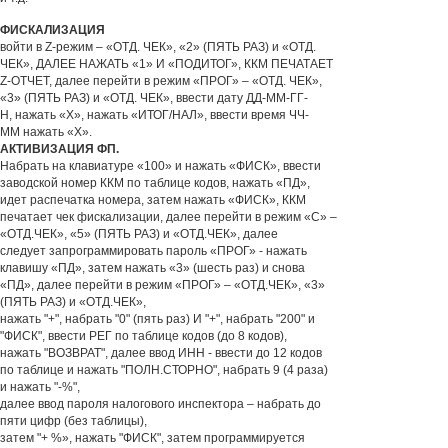
ФИСКАЛИЗАЦИЯ
войти в Z-режим – «ОТД. ЧЕК», «2» (ПЯТЬ РАЗ) и «ОТД.
ЧЕК», ДАЛЕЕ НАЖАТЬ «1» И «ПОДИТОГ», ККМ ПЕЧАТАЕТ
Z-ОТЧЕТ, далее перейти в режим «ПРОГ» – «ОТД. ЧЕК»,
«3» (ПЯТЬ РАЗ) и «ОТД. ЧЕК», ввести дату ДД-ММ-ГГ-
Н, нажать «Х», нажать «ИТОГ/НАЛ», ввести время ЧЧ-
ММ нажать «Х».
АКТИВИЗАЦИЯ ФП.
Набрать на клавиатуре «100» и нажать «ФИСК», ввести
заводской номер ККМ по таблице кодов, нажать «ПД»,
идет распечатка номера, затем нажать «ФИСК», ККМ
печатает чек фискализации, далее перейти в режим «С» –
«ОТД.ЧЕК», «5» (ПЯТЬ РАЗ) и «ОТД.ЧЕК», далее
следует запрограммировать пароль «ПРОГ» - нажать
клавишу «ПД», затем нажать «3» (шесть раз) и снова
«ПД», далее перейти в режим «ПРОГ» – «ОТД.ЧЕК», «3»
(ПЯТЬ РАЗ) и «ОТД.ЧЕК»,
нажать "+", набрать "0" (пять раз) И "+", набрать "200" и
"ФИСК", ввести РЕГ по таблице кодов (до 8 кодов),
нажать "ВОЗВРАТ", далее ввод ИНН - ввести до 12 кодов
по таблице и нажать "ПОЛН.СТОРНО", набрать 9 (4 раза)
и нажать "-%",
далее ввод пароля налогового инспектора – набрать до
пяти цифр (без таблицы),
затем "+ %», нажать "ФИСК", затем программируется