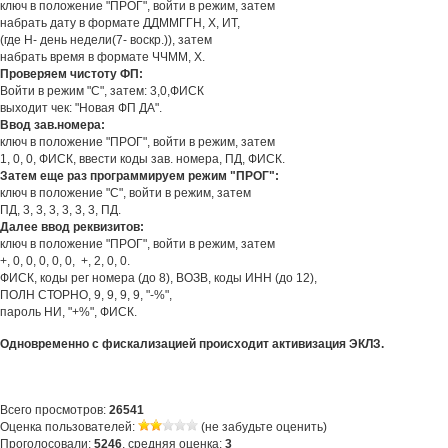
ключ в положение "ПРОГ", войти в режим, затем
набрать дату в формате ДДММГГН, Х, ИТ,
(где Н- день недели(7- воскр.)), затем
набрать время в формате ЧЧММ, Х.
Проверяем чистоту ФП:
Войти в режим "С", затем: 3,0,ФИСК
выходит чек: "Новая ФП ДА".
Ввод зав.номера:
ключ в положение "ПРОГ", войти в режим, затем
1, 0, 0, ФИСК, ввести коды зав. номера, ПД, ФИСК.
Затем еще раз программируем режим "ПРОГ":
ключ в положение "С", войти в режим, затем
ПД, 3, 3, 3, 3, 3, 3, ПД.
Далее ввод реквизитов:
ключ в положение "ПРОГ", войти в режим, затем
+, 0, 0, 0, 0, 0, +, 2, 0, 0.
ФИСК, коды рег номера (до 8), ВОЗВ, коды ИНН (до 12),
ПОЛН СТОРНО, 9, 9, 9, 9, "-%",
пароль НИ, "+%", ФИСК.
Одновременно с фискализацией происходит активизация ЭКЛЗ.
Всего просмотров:
26541
Оценка пользователей:
(не забудьте оценить)
Проголосовали:
5246
, средняя оценка:
3