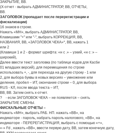
ЗАКРЫТИЕ, ВВ.
(Х-отчет - выбрать АДМИНИСТРАТОР, ВВ, ОТЧЕТЫ,
ВВ.
ЗАГОЛОВОК (пропадает после перерегистрации и
фискализации)
16 знаков в строке.
Нажать «МН», выбрать АДМИНИСТРАТОР, ВВ,
Клавишами "+" или "-", выбрать КОРРЕКЦИЯ, ВВ,
НАЗВАНИЯ, ВВ, «ЗАГОЛОВОК ЧЕКА»*, ВВ, нажать 1
или 2
(Клавиши 1 и 2 - формат шрифта: «н с .» – узкий, «н с :» –
широкий),
Далее ввести текст заголовка (по таблице кодов для Касби
01 младших версий), для перемещения по строке
использовать +, -, для перехода на другую строку - 1 или
2, для выбора буквы в новых версиях – умножение или
деление, пробел – ИТ, окончание строки – 0, для выбора
RUS - КЛ, после ввода текста – ИТ,
ВВ, ВВ. Затем снять х-отчет.
? - если ЗАГОЛОВОК ЧЕКА – не появляется – снять
ЗАКРЫТИЕ СМЕНЫ.
ФИСКАЛЬНЫЕ ОТЧЕТЫ –
Нажать «МН», выбрать РАБ. НП. нажать «ВВ», на
индикаторе - пароль, набрать пароль налогового, «ВВ», на
индикаторе - ПЕРЕРЕГИСТРАЦИЯ, выбрать с помощью «+»,
«-» Fd , нажать «ВВ», ввести первую дату, ВВ, затем конечную дату,