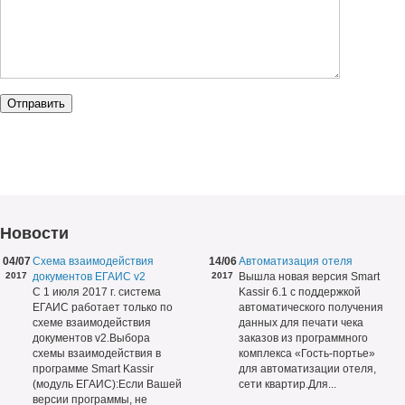
Новости
04/07
Схема взаимодействия
14/06
Автоматизация отеля
2017
документов ЕГАИС v2
2017
Вышла новая версия Smart
С 1 июля 2017 г. система
Kassir 6.1 с поддержкой
ЕГАИС работает только по
автоматического получения
схеме взаимодействия
данных для печати чека
документов v2.Выбора
заказов из программного
схемы взаимодействия в
комплекса «Гость-портье»
программе Smart Kassir
для автоматизации отеля,
(модуль ЕГАИС):Если Вашей
сети квартир.Для...
версии программы, не