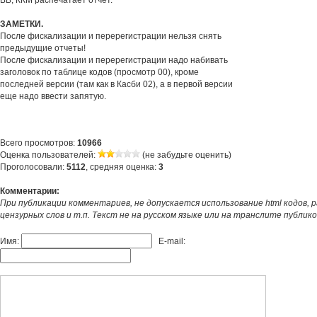
ВВ, ККМ распечатает отчет.
ЗАМЕТКИ.
После фискализации и перерегистрации нельзя снять
предыдущие отчеты!
После фискализации и перерегистрации надо набивать
заголовок по таблице кодов (просмотр 00), кроме
последней версии (там как в Касби 02), а в первой версии
еще надо ввести запятую.
Всего просмотров:
10966
Оценка пользователей:
(не забудьте оценить)
Проголосовали:
5112
, средняя оценка:
3
Комментарии:
При публикации комментариев, не допускается использование html кодов, 
цензурных слов и т.п. Текст не на русском языке или на транслите публик
Имя:
E-mail: