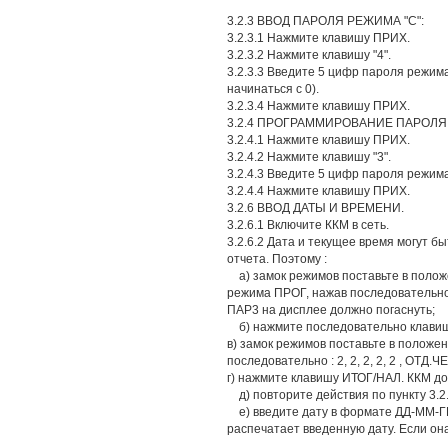
3.2.3 ВВОД ПАРОЛЯ РЕЖИМА "С":
3.2.3.1 Нажмите клавишу ПРИХ.
3.2.3.2 Нажмите клавишу "4".
3.2.3.3 Введите 5 цифр пароля режим
начинаться с 0).
3.2.3.4 Нажмите клавишу ПРИХ.
3.2.4 ПРОГРАММИРОВАНИЕ ПАРОЛЯ
3.2.4.1 Нажмите клавишу ПРИХ.
3.2.4.2 Нажмите клавишу "3".
3.2.4.3 Введите 5 цифр пароля режим
3.2.4.4 Нажмите клавишу ПРИХ.
3.2.6 ВВОД ДАТЫ И ВРЕМЕНИ.
3.2.6.1 Включите ККМ в сеть.
3.2.6.2 Дата и текущее время могут б
отчета. Поэтому :
а) замок режимов поставьте в полож
режима ПРОГ, нажав последовательно п
ПАР3 на дисплее должно погаснуть;
б) нажмите последовательно клавиши : 
в) замок режимов поставьте в положе
последовательно : 2, 2, 2, 2, 2 , ОТД
г) нажмите клавишу ИТОГ/НАЛ. ККМ до
д) повторите действия по пункту 3.2.6
е) введите дату в формате ДД-ММ-ГГ
распечатает введенную дату. Если он