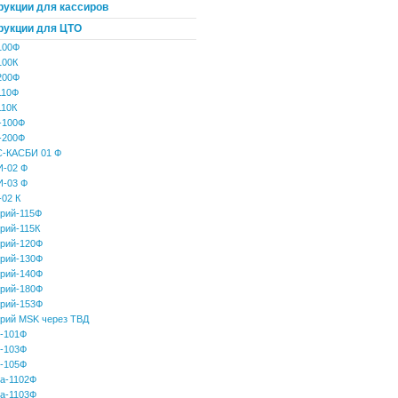
рукции для кассиров
рукции для ЦТО
100Ф
100К
200Ф
110Ф
10К
-100Ф
-200Ф
-КАСБИ 01 Ф
-02 Ф
-03 Ф
-02 К
рий-115Ф
рий-115К
рий-120Ф
рий-130Ф
рий-140Ф
рий-180Ф
рий-153Ф
рий MSK через ТВД
-101Ф
-103Ф
-105Ф
а-1102Ф
а-1103Ф