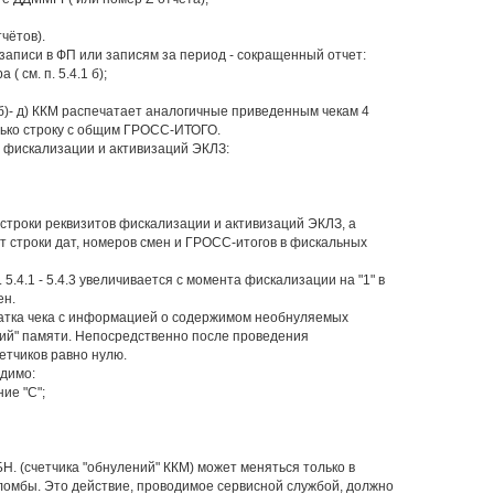
чётов).
 записи в ФП или записям за период - сокращенный отчет:
( см. п. 5.4.1 б);
4.2 б)- д) ККМ распечатает аналогичные приведенным чекам 4
олько строку с общим ГРОСС-ИТОГО.
м фискализации и активизаций ЭКЛЗ:
 строки реквизитов фискализации и активизаций ЭКЛЗ, а
т строки дат, номеров смен и ГРОСС-итогов в фискальных
 5.4.1 - 5.4.3 увеличивается с момента фискализации на "1" в
ен.
чатка чека с информацией о содержимом необнуляемых
ений" памяти. Непосредственно после проведения
етчиков равно нулю.
одимо:
ие "С";
. (счетчика "обнулений" ККМ) может меняться только в
ломбы. Это действие, проводимое сервисной службой, должно