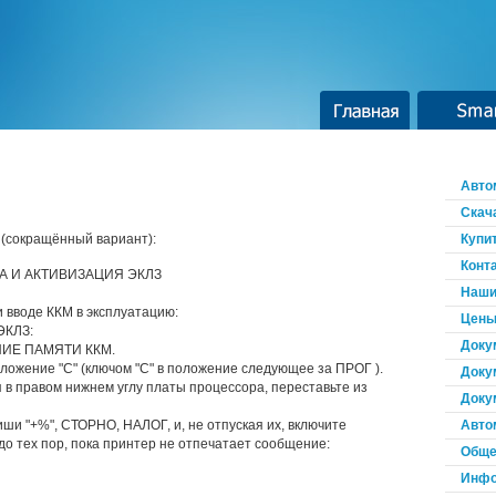
Главная
Smar
Авто
Скач
 (сокращённый вариант):
Купи
Конт
 И АКТИВИЗАЦИЯ ЭКЛЗ
Наши
 вводе ККМ в эксплуатацию:
Цены
ЭКЛЗ:
Доку
НИЕ ПАМЯТИ ККМ.
оложение "С" (ключом "С" в положение следующее за ПРОГ ).
Доку
 в правом нижнем углу платы процессора, переставьте из
Доку
ши "+%", СТОРНО, НАЛОГ, и, не отпуская их, включите
Авто
до тех пор, пока принтер не отпечатает сообщение:
Обще
Инфо