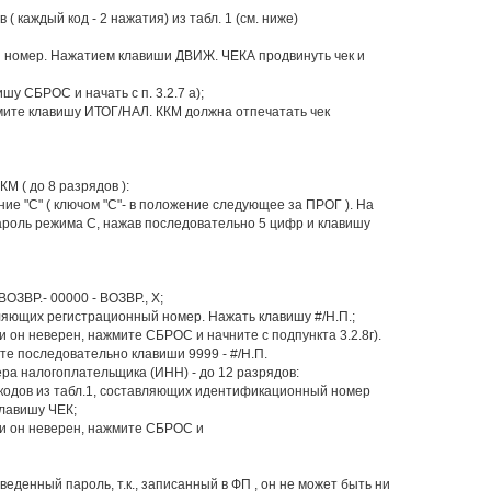
( каждый код - 2 нажатия) из табл. 1 (см. ниже)
й номер. Нажатием клавиши ДВИЖ. ЧЕКА продвинуть чек и
шу СБРОС и начать с п. 3.2.7 а);
мите клавишу ИТОГ/НАЛ. ККМ должна отпечатать чек
М ( до 8 разрядов ):
ие "С" ( ключом "С"- в положение следующее за ПРОГ ). На
ароль режима С, нажав последовательно 5 цифр и клавишу
ОЗВР.- 00000 - ВОЗВР., Х;
авляющих регистрационный номер. Нажать клавишу #/Н.П.;
 он неверен, нажмите СБРОС и начните с подпункта 3.2.8г).
те последовательно клавиши 9999 - #/Н.П.
ра налогоплательщика (ИНН) - до 12 разрядов:
 кодов из табл.1, составляющих идентификационный номер
лавишу ЧЕК;
ли он неверен, нажмите СБРОС и
енный пароль, т.к., записанный в ФП , он не может быть ни