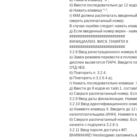
а) Нажать клавишу "Х";
б) Ввести последовательно до 12 кодов 
в) Нажать клавишу "-";
г) ККМ должна распечатать введенны
сверить распечатанный номер.
В случае ошибки следует нажать клави
д) Если введенный номер верен - наж
##########################
#ИНИЦИАЛИЗ. ФИСК. ПАМЯТИ #
##########################
3.2.8 Ввод регистрационного номера КК
а) Замок режимов перевести в положен
дисплее высветится ПАР4. Введите п
ОТД.ЧЕК.
б) Повторить п. 3.2.4;
в) Повторить п.3.2.6.4 a);
г) Нажать последовательно клавиши : В
д) Ввести до 8 кодов из табл.1, сост
е) Сверьте распечатанный номер. Если
3.2.9 Ввод даты фискализации. Нажми
3.2.10 Ввод идентификационного номе
а) Нажмите клавишу Х. Введите до 12
налогоплательщика (ИНН). Нажмите к
б) Сверьте распечатанный номер. Ес
начните с подпункта 3.2.8 г).
3.2.11 Ввод пароля доступа к ФП.
ВНИМАНИЕ! Необходимо запомнить введ