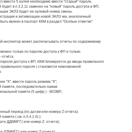
 г) вместо 5 нулей необходимо ввести "старый" пароль
 будет в п.3.2.11 заменен на "новый" пароль доступа в ФП;
визации ЭКЛЗ будет не нулевой номер смены.
истрации и активизации новой ЭКЛЗ чек, аналогичный
быть вклеен в паспорт ККМ в раздел "Особые отметки".
вый инспектор может распечатывать отчеты по содержимому
зможно только по паролю доступа к ФП и только
 отчёта.
 пароля доступа к ФП, ККМ блокируется до ввода правильного
а правильного пароля ) становится невозможной.
:
ие "Х", ввести пароль режима "X";
ой памяти, последовательно нажав
искальной памяти (5 цифр ) - ВОЗВР.;
нный период (по датам или номеру Z-отчета):
амяти ( см. п.5.4.1 б) );
мате ДДММГГ( или номер Z- отчета);
те ДДММГГ( или номер Z-отчета);