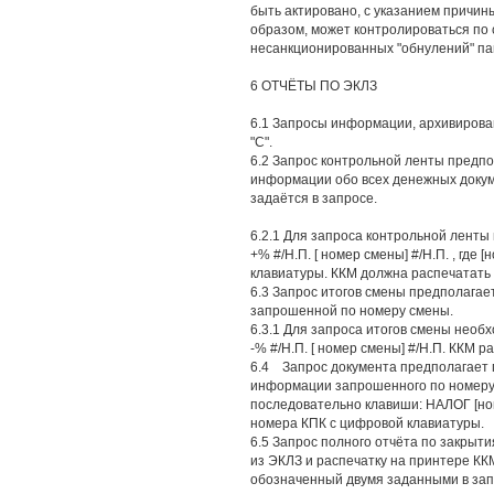
быть актировано, с указанием причин
образом, может контролироваться по
несанкционированных "обнулений" па
6 ОТЧЁТЫ ПО ЭКЛЗ
6.1 Запросы информации, архивирован
"С".
6.2 Запрос контрольной ленты предпо
информации обо всех денежных докум
задаётся в запросе.
6.2.1 Для запроса контрольной ленты
+% #/Н.П. [ номер смены] #/Н.П. , где
клавиатуры. ККМ должна распечатать
6.3 Запрос итогов смены предполагае
запрошенной по номеру смены.
6.3.1 Для запроса итогов смены необ
-% #/Н.П. [ номер смены] #/Н.П. ККМ р
6.4 Запрос документа предполагает 
информации запрошенного по номеру 
последовательно клавиши: НАЛОГ [номе
номера КПК с цифровой клавиатуры.
6.5 Запрос полного отчёта по закрыт
из ЭКЛЗ и распечатку на принтере КК
обозначенный двумя заданными в запр