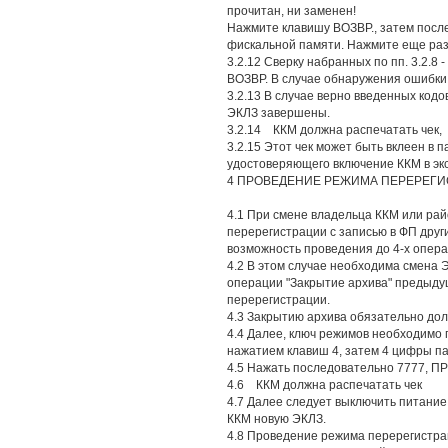
прочитан, ни заменен!
Нажмите клавишу ВОЗВР., затем посл
фискальной памяти. Нажмите еще раз
3.2.12 Сверку набранных по пп. 3.2.8
ВОЗВР. В случае обнаружения ошибки н
3.2.13 В случае верно введенных код
ЭКЛЗ завершены.
3.2.14 ККМ должна распечатать чек,
3.2.15 Этот чек может быть вклеен в п
удостоверяющего включение ККМ в эк
4 ПРОВЕДЕНИЕ РЕЖИМА ПЕРЕРЕГИ
4.1 При смене владельца ККМ или рай
перерегистрации с записью в ФП друг
возможность проведения до 4-х опер
4.2 В этом случае необходима смена 
операции "Закрытие архива" предыд
перерегистрации.
4.3 Закрытию архива обязательно дол
4.4 Далее, ключ режимов необходимо 
нажатием клавиш 4, затем 4 цифры п
4.5 Нажать последовательно 7777, П
4.6 ККМ должна распечатать чек
4.7 Далее следует выключить питание 
ККМ новую ЭКЛЗ.
4.8 Проведение режима перерегистрации