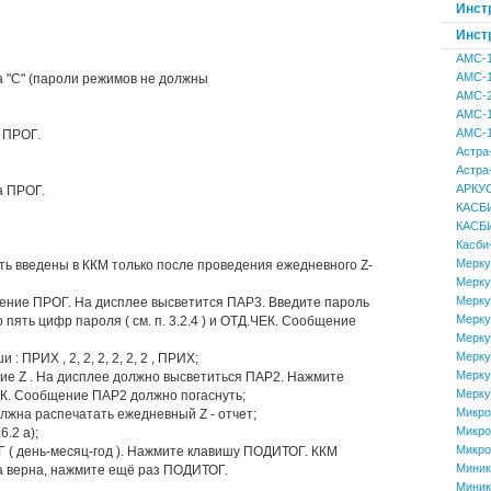
Инст
Инст
АМС-
АМС-
а "С" (пароли режимов не должны
АМС-
АМС-
АМС-1
 ПРОГ.
Астра
Астра
АРКУС
а ПРОГ.
КАСБИ
КАСБИ
Касби
Мерку
ыть введены в ККМ только после проведения ежедневного Z-
Мерку
Мерку
ение ПРОГ. На дисплее высветится ПАР3. Введите пароль
Мерку
ять цифр пароля ( см. п. 3.2.4 ) и ОТД.ЧЕК. Сообщение
Мерку
Мерку
ПРИХ , 2, 2, 2, 2, 2, 2 , ПРИХ;
Мерку
ние Z . На дисплее должно высветиться ПАР2. Нажмите
Мерку
.ЧЕК. Сообщение ПАР2 должно погаснуть;
Микро
лжна распечатать ежедневный Z - отчет;
Микро
.2 а);
Микро
 ( день-месяц-год ). Нажмите клавишу ПОДИТОГ. ККМ
Миник
а верна, нажмите ещё раз ПОДИТОГ.
Миник