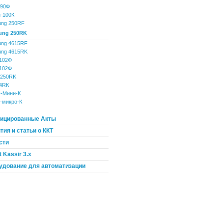
190Ф
-100К
ng 250RF
ung 250RK
ng 4615RF
ng 4615RK
102Ф
102Ф
 250RK
4RК
-Мини-К
-микро-К
ицированные Акты
ия и статьи о ККТ
сти
 Kassir 3.x
удование для автоматизации