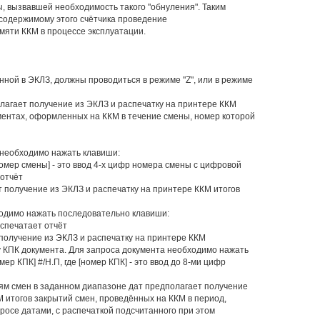
ы, вызвавшей необходимость такого "обнуления". Таким
 содержимому этого счётчика проведение
мяти ККМ в процессе эксплуатации.
ной в ЭКЛЗ, должны проводиться в режиме "Z", или в режиме
лагает получение из ЭКЛЗ и распечатку на принтере ККМ
ентах, оформленных на ККМ в течение смены, номер которой
 необходимо нажать клавиши:
 [номер смены] - это ввод 4-х цифр номера смены с цифровой
 отчёт
т получение из ЭКЛЗ и распечатку на принтере ККМ итогов
ходимо нажать последовательно клавиши:
аспечатает отчёт
получение из ЭКЛЗ и распечатку на принтере ККМ
КПК документа. Для запроса документа необходимо нажать
р КПК] #/Н.П, где [номер КПК] - это ввод до 8-ми цифр
иям смен в заданном диапазоне дат предполагает получение
М итогов закрытий смен, проведённых на ККМ в период,
осе датами, с распечаткой подсчитанного при этом