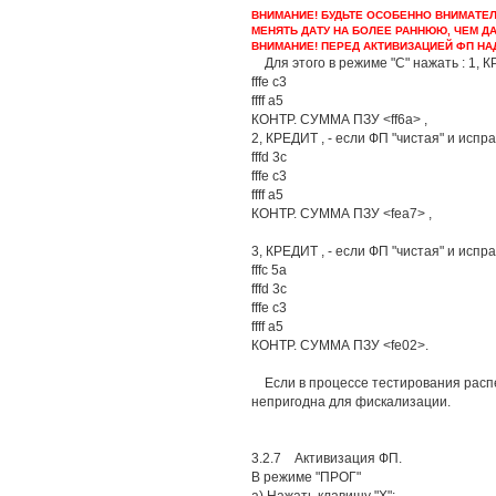
ВНИМАНИЕ! БУДЬТЕ ОСОБЕННО ВНИМАТЕЛ
МЕНЯТЬ ДАТУ НА БОЛЕЕ РАННЮЮ, ЧЕМ ДА
ВНИМАНИЕ! ПЕРЕД АКТИВИЗАЦИЕЙ ФП НА
Для этого в режиме "С" нажать : 1, К
fffe c3
ffff a5
КОНТР. СУММА ПЗУ <ff6a> ,
2, КРЕДИТ , - если ФП "чистая" и испр
fffd 3c
fffe c3
ffff a5
КОНТР. СУММА ПЗУ <fea7> ,
3, КРЕДИТ , - если ФП "чистая" и испр
fffc 5a
fffd 3c
fffe c3
ffff a5
КОНТР. СУММА ПЗУ <fe02>.
Если в процессе тестирования расп
непригодна для фискализации.
3.2.7 Активизация ФП.
В режиме "ПРОГ"