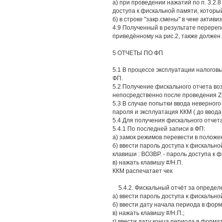
а) при проведении нажатий по п. 3.2.8
доступа к фискальной памяти, который
б) в строке "закр.смены" в чеке акти
4.9 Полученный в результате перерег
приведённому на рис.2, также должен 
5 ОТЧЕТЫ ПО ФП
5.1 В процессе эксплуатации налого
ФП.
5.2 Получение фискального отчета во
непосредственно после проведения Z-
5.3 В случае попытки ввода неверного
пароля и эксплуатация ККМ ( до ввод
5.4 Для получения фискального отчета
5.4.1 По последней записи в ФП:
а) замок режимов перевести в положен
б) ввести пароль доступа к фискальн
клавиши : ВОЗВР. - пароль доступа к ф
в) нажать клавишу #/Н.П.
ККМ распечатает чек
5.4.2. Фискальный отчёт за определе
а) ввести пароль доступа к фискальной п
б) ввести дату начала периода в фор
в) нажать клавишу #/Н.П.;
г) ввести дату конца периода в форма