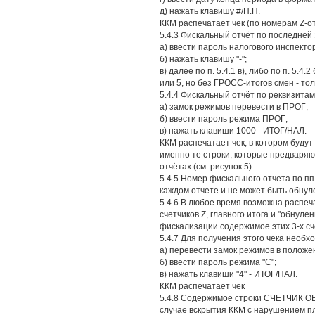
д) нажать клавишу #/Н.П.
ККМ распечатает чек (по номерам Z-от
5.4.3 Фискальный отчёт по последней
а) ввести пароль налогового инспектора 
б) нажать клавишу "-";
в) далее по п. 5.4.1 в), либо по п. 5.
или 5, но без ГРОСС-итогов смен - т
5.4.4 Фискальный отчёт по реквизита
а) замок режимов перевести в ПРОГ;
б) ввести пароль режима ПРОГ;
в) нажать клавиши 1000 - ИТОГ/НАЛ.
ККМ распечатает чек, в котором будут
именно те строки, которые предваряю
отчётах (см. рисунок 5).
5.4.5 Номер фискального отчета по пп.
каждом отчете и не может быть обнул
5.4.6 В любое время возможна распе
счетчиков Z, главного итога и "обнул
фискализации содержимое этих 3-х сч
5.4.7 Для получения этого чека необх
а) перевести замок режимов в положен
б) ввести пароль режима "С";
в) нажать клавиши "4" - ИТОГ/НАЛ.
ККМ распечатает чек
5.4.8 Содержимое строки CЧЕТЧИК ОБН
случае вскрытия ККМ с нарушением п