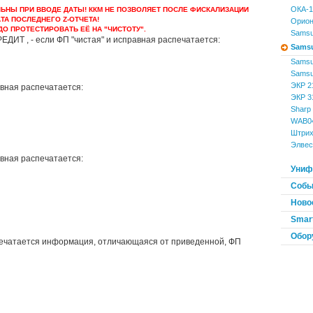
ОКА-
ЬНЫ ПРИ ВВОДЕ ДАТЫ! ККМ НЕ ПОЗВОЛЯЕТ ПОСЛЕ ФИСКАЛИЗАЦИИ
ТА ПОСЛЕДНЕГО Z-ОТЧЕТА!
Орион
ДО ПРОТЕСТИРОВАТЬ ЕЁ НА "ЧИСТОТУ".
Samsu
РЕДИТ , - если ФП "чистая" и исправная распечатается:
Sams
Samsu
Samsu
ЭКР 2
авная распечатается:
ЭКР 3
Sharp
WAB0
Штрих
Элвес
авная распечатается:
Униф
Событ
Ново
Smart
Обор
ечатается информация, отличающаяся от приведенной, ФП