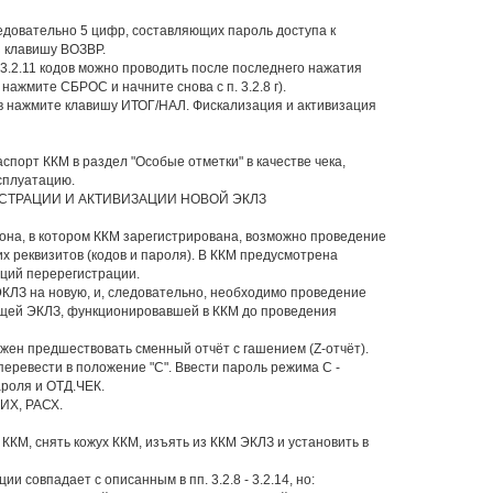
едовательно 5 цифр, составляющих пароль доступа к
 клавишу ВОЗВР.
 - 3.2.11 кодов можно проводить после последнего нажатия
ажмите СБРОС и начните снова с п. 3.2.8 г).
ов нажмите клавишу ИТОГ/НАЛ. Фискализация и активизация
аспорт ККМ в раздел "Особые отметки" в качестве чека,
сплуатацию.
СТРАЦИИ И АКТИВИЗАЦИИ НОВОЙ ЭКЛЗ
она, в котором ККМ зарегистрирована, возможно проведение
их реквизитов (кодов и пароля). В ККМ предусмотрена
аций перерегистрации.
ЭКЛЗ на новую, и, следовательно, необходимо проведение
ущей ЭКЛЗ, функционировавшей в ККМ до проведения
жен предшествовать сменный отчёт с гашением (Z-отчёт).
перевести в положение "С". Ввести пароль режима С -
ароля и ОТД.ЧЕК.
РИХ, РАСХ.
ККМ, снять кожух ККМ, изъять из ККМ ЭКЛЗ и установить в
 совпадает с описанным в пп. 3.2.8 - 3.2.14, но: