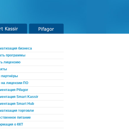
t Kassir
Pifagor
матизация бизнеса
ать программы
ть лицензию
акты
 партнёры
 на лицензии ПО
ментация Pifagor
ментация Smart Kassir
ментация Smart Hub
матизация торговли
ственное питание
рмация о ККТ