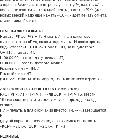
запрос: «Распечатать контрольную ленту?», нажать «ИТ»,
после распечатки контрольной ленты, нажать «РЖ» (для
новых версий надо еще нажать «Сб»), - идет печать отчета
с гашением (Z-отчет).
ОТЧЕТЫ ФИСКАЛЬНЫЕ
Нажать РЖ до РАБ НП? Нажать ИТ, на индикаторе
высвечивается «П=», ввести пароль нал. Инспектора, на
индикаторе: «РЕГ НП?». Нажать ПИ, на индикаторе:
ОНП1? , нажать ИТ.
Н 00.00.00 - ввести дату начала, ИТ,
О 00.00.00 - ввести дату окончания,
Краткий отчет – ПИ, ИТ,
Полный отчет ИТ.
(ОНП2? – отчеты по номерам, - есть не во всех версиях!).
ЗАГОЛОВОК (6 СТРОК, ПО 16 СИМВОЛОВ)
РЖ, ПРГЧ, ИТ, - ПРГЧН, +(или 1СК), - ПРГЧНБ, ввести
16 символов первой строки, «,» - для перехода к след.
строке,
ПИ, - печать, а для окончания вместо ПИ, «-», завершается
ИТ.
(другой вариант – после ввода всех символов, нажать
«КОР», «2СК», «2СК», «2СК», «ИТ».)
РЕЖИМЫ.