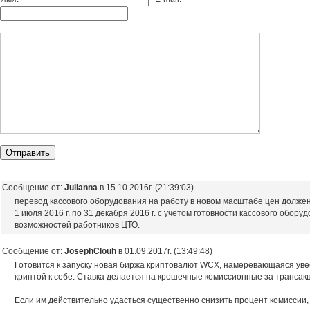
Сообщение от:
Julianna
в 15.10.2016г. (21:39:03)
перевод кассового оборудования на работу в новом масштабе цен должен
1 июля 2016 г. по 31 декабря 2016 г. с учетом готовности кассового обору
возможностей работников ЦТО.
Сообщение от:
JosephClouh
в 01.09.2017г. (13:49:48)
Готовится к запуску новая биржа криптовалют WCX, намеревающаяся увес
криптой к себе. Ставка делается на крошечные комиссионные за трансакц
Если им действительно удасться существенно снизить процент комиссии, 