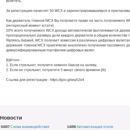
взлететь.
За регистрацию начислят 50 WCX и зарегистрировавшемуся и пригласивш
Как держатель токенов WCX Вы получаете право на часть получаемого W
(интересный момент кстати)
20% всего получаемого WCX дохода автоматически выплачивается держа
пропорционально размеру доли каждого держателя в общем количестве т
Являясь биржей, WCX получает комиссии в различных цифровых валютах.
держание токенов WCX практически аналогично получению пассивного до
диверсифицированным портфелем цифровых валют.
[b]Итого -
1. Если стрельнет, получите немного баксов на халяву,
2. Если не стрельнет, потратите 5 минут своего времени.[/b]
Ссылка для регистрации - https://goo.gl/wqA2e4
Новости
04/07
Схема взаимодействия
14/06
Автоматизация отеля