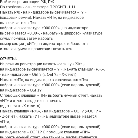
Выйти из регистрации РЖ, РЖ.
По требованию инспектора ПРОБИТЬ 1.11 .
Нажать РЖ - на индикаторе высвечивается « .? »
(кассовый режим). Нажать «ИТ», на индикаторе
высвечивается «П=»,
набрать на клавиатуре «000 000» , на индикаторе
высвечивается «0.00», - набрать на цифровой клавиатуре
сумму покупки, затем набрать
номер секции , «ИТ», на индикаторе отображается
итоговая сумма и происходит печать чека.
ОТЧЕТЫ.
Из режима регистрации нажать клавишу «РЖ»,-
на индикаторе высвечивается « ? », нажать клавишу «РЖ»,
- на индикаторе – ОБГ? (« ОБГ?» - Х-отчет).
Нажать «ИТ», на индикаторе высвечивается «П=»,
набрать на клавиатуре «000 000» (если пароль нулевой),
на индикаторе – ОБГ1?
С помощью клавиши «ПИ» выбрать нужный отчет, нажать
«ИТ» и отчет выводится на печать
(идет печать Х-отчета).
Нажать клавишу «РЖ», - на индикаторе – ОСГ? («ОСГ? »
- Z-отчет). Нажать «ИТ», на индикаторе высвечивается
«П=»,
набрать на клавиатуре «000 000» (если пароль нулевой),
на индикаторе – ОСГ1? С помощью клавиши «ПИ»
выбрать нужный отчет, нажать «ИТ», распечатывается