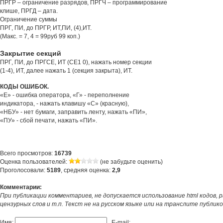
ПРГР – ограничение разрядов, ПРГЧ – программирование
клише, ПРГД – дата.
Ограничение суммы
ПРГ, ПИ, до ПРГР, ИТ,ПИ, (4),ИТ.
(Макс. = 7, 4 = 99руб 99 коп.)
Закрытие секций
ПРГ, ПИ, до ПРГСЕ, ИТ (СЕ1 0), нажать номер секции
(1-4), ИТ, далее нажать 1 (секция закрыта), ИТ.
КОДЫ ОШИБОК.
«Е» - ошибка оператора, «Г» - переполнение
индикатора, - нажать клавишу «С» (красную),
«НБУ» - нет бумаги, заправить ленту, нажать «ПИ»,
«ПУ» - сбой печати, нажать «ПИ».
Всего просмотров:
16739
Оценка пользователей:
(не забудьте оценить)
Проголосовали:
5189
, средняя оценка:
2,9
Комментарии:
При публикации комментариев, не допускается использование html кодов, 
цензурных слов и т.п. Текст не на русском языке или на транслите публик
Имя:
E-mail: