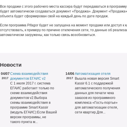
Все продажи с этого рабочего места кассира будут передаваться в программу 
будет автоматически создаваться документ «Продажа». Документ «Продажа» 
объекта будет сформирован свой на каждый день по дате продаж.
Если программа Pifagor будет не запущена на момент продажи или доступ к 
отсутствовать, к примеру по причине отключения сети, то данные об реализа
автоматически загружены, как только связь возобновиться.
Новости
04/07
Схема взаимодействия
14/06
Автоматизация отеля
2017
документов ЕГАИС v2
2017
Вышла новая версия Smart
С 1 июля 2017 г. система
Kassir 6.1 с поддержкой
ЕГАИС работает только по
автоматического получения
схеме взаимодействия
данных для печати чека
документов v2.Выбора
заказов из программного
схемы взаимодействия в
комплекса «Гость-портье»
программе Smart Kassir
для автоматизации отеля,
(модуль ЕГАИС):Если Вашей
сети квартир.Для...
версии программы, не
такого пункта м...