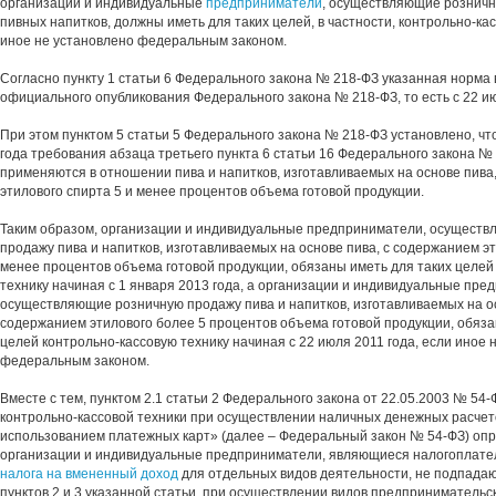
организации и индивидуальные
предприниматели
, осуществляющие розничн
пивных напитков, должны иметь для таких целей, в частности, контрольно-кас
иное не установлено федеральным законом.
Согласно пункту 1 статьи 6 Федерального закона № 218-ФЗ указанная норма в
официального опубликования Федерального закона № 218-ФЗ, то есть с 22 ию
При этом пунктом 5 статьи 5 Федерального закона № 218-ФЗ установлено, чт
года требования абзаца третьего пункта 6 статьи 16 Федерального закона №
применяются в отношении пива и напитков, изготавливаемых на основе пива
этилового спирта 5 и менее процентов объема готовой продукции.
Таким образом, организации и индивидуальные предприниматели, осущест
продажу пива и напитков, изготавливаемых на основе пива, с содержанием эт
менее процентов объема готовой продукции, обязаны иметь для таких целей
технику начиная с 1 января 2013 года, а организации и индивидуальные пре
осуществляющие розничную продажу пива и напитков, изготавливаемых на ос
содержанием этилового более 5 процентов объема готовой продукции, обяза
целей контрольно-кассовую технику начиная с 22 июля 2011 года, если иное 
федеральным законом.
Вместе с тем, пунктом 2.1 статьи 2 Федерального закона от 22.05.2003 № 54
контрольно-кассовой техники при осуществлении наличных денежных расчетов
использованием платежных карт» (далее – Федеральный закон № 54-ФЗ) опр
организации и индивидуальные предприниматели, являющиеся налогоплат
налога на вмененный доход
для отдельных видов деятельности, не подпада
пунктов 2 и 3 указанной статьи, при осуществлении видов предпринимательс