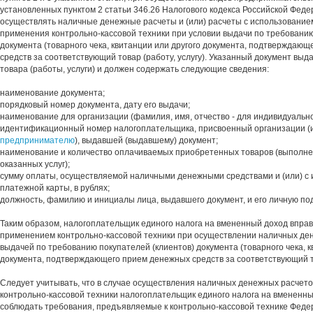
установленных пунктом 2 статьи 346.26 Налогового кодекса Российской Феде
осуществлять наличные денежные расчеты и (или) расчеты с использование
применения контрольно-кассовой техники при условии выдачи по требованию
документа (товарного чека, квитанции или другого документа, подтверждаю
средств за соответствующий товар (работу, услугу). Указанный документ выд
товара (работы, услуги) и должен содержать следующие сведения:
наименование документа;
порядковый номер документа, дату его выдачи;
наименование для организации (фамилия, имя, отчество - для индивидуальн
идентификационный номер налогоплательщика, присвоенный организации (
предпринимателю
), выдавшей (выдавшему) документ;
наименование и количество оплачиваемых приобретенных товаров (выполне
оказанных услуг);
сумму оплаты, осуществляемой наличными денежными средствами и (или) с
платежной карты, в рублях;
должность, фамилию и инициалы лица, выдавшего документ, и его личную по
Таким образом, налогоплательщик единого налога на вмененный доход впра
применением контрольно-кассовой техники при осуществлении наличных де
выдачей по требованию покупателей (клиентов) документа (товарного чека, к
документа, подтверждающего прием денежных средств за соответствующий тов
Следует учитывать, что в случае осуществления наличных денежных расчет
контрольно-кассовой техники налогоплательщик единого налога на вмененн
соблюдать требования, предъявляемые к контрольно-кассовой технике Фед