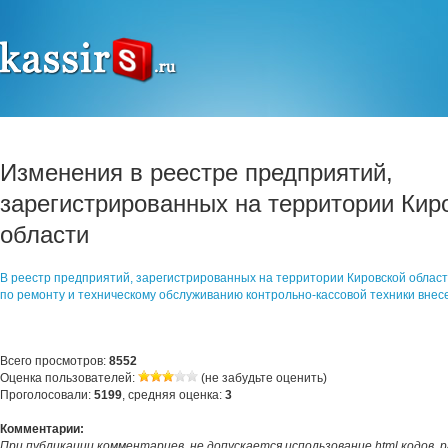
Изменения в реестре предприятий,
зарегистрированных на территории Кир
области
В реестр предприятий, зарегистрированных на территории Кировской област
по ремонту и техническому обслуживанию контрольно-кассовой техники вне
Всего просмотров:
8552
Оценка пользователей:
(не забудьте оценить)
Проголосовали:
5199
, средняя оценка:
3
Комментарии:
При публикации комментариев, не допускается использование html кодов, 