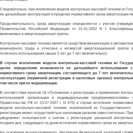
Следовательно, при исключении модели контрольно-кассовой техники из Гос
ее дальнейшая эксплуатация в пределах нормативного срока амортизации я
Продолжительность срока амортизации определяется с учетом утвержд
Правительства Российской Федерации от 01.01.2002 N 1 Классификац
включаемых в амортизационные группы.
Контрольно-кассовая техника является средством механизации и автоматиза
инженерного труда и отнесена к четвертой амортизационной группе 
полезного использования свыше 5 лет до 7 лет включительно).
В случае исключения модели контрольно-кассовой техники из Госуда
целях определения возможности ее дальнейшего использования с
нормативного срока амортизации, составляющего до 7 лет включитель
эксплуатацию (первичной регистрации в налоговых органах) контрольно
том числе при ее модернизации.
В соответствии пунктом 19 «Положения о регистрации и применения контрол
используемой организации и индивидуальными предпринимателями» (
Правительства РФ от 23.07.2007 г. N 470) в случае истечения нормативн
модели контрольно-кассовой техники, исключенной из Государственного 
регистрации может осуществляться налоговым органом самостоятельно. При
уведомляет пользователя о снятии с регистрации указанной контрольно
позднее дня, следующего за днем истечения нормативного срока ее амортиз
На основании вышеизложенного, Инспекция Федеральной налоговой службы