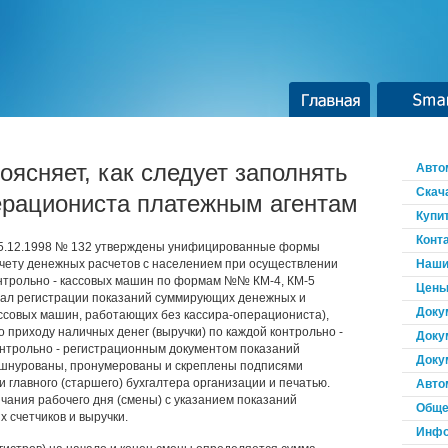
Главная
Smar
оясняет, как следует заполнять
Авто
Скач
ерациониста платежным агентам
Купи
Конт
25.12.1998 № 132 утверждены унифицированные формы
учету денежных расчетов с населением при осуществлении
Наши
нтрольно - кассовых машин по формам №№ КМ-4, КМ-5
Цены
нал регистрации показаний суммирующих денежных и
Доку
ассовых машин, работающих без кассира-операциониста),
 приходу наличных денег (выручки) по каждой контрольно -
Доку
онтрольно - регистрационным документом показаний
Доку
ошнурованы, пронумерованы и скреплены подписями
и главного (старшего) бухгалтера организации и печатью.
Авто
нчания рабочего дня (смены) с указанием показаний
Обще
 счетчиков и выручки.
Инфо