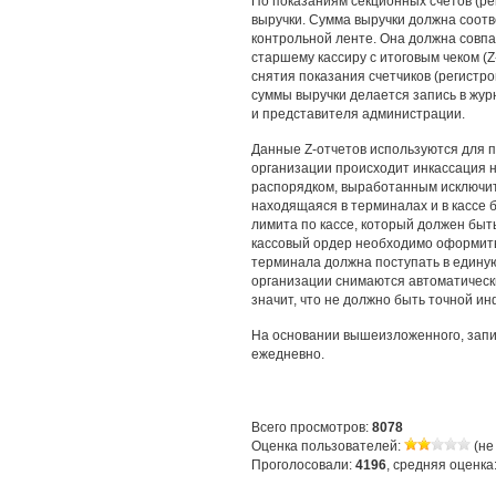
По показаниям секционных счетов (ре
выручки. Сумма выручки должна соот
контрольной ленте. Она должна совп
старшему кассиру с итоговым чеком (Z
снятия показания счетчиков (регистр
суммы выручки делается запись в жур
и представителя администрации.
Данные Z-отчетов используются для п
организации происходит инкассация 
распорядком, выработанным исключит
находящаяся в терминалах и в кассе 
лимита по кассе, который должен быт
кассовый ордер необходимо оформить 
терминала должна поступать в едину
организации снимаются автоматически
значит, что не должно быть точной и
На основании вышеизложенного, запи
ежедневно.
Всего просмотров:
8078
Оценка пользователей:
(не
Проголосовали:
4196
, средняя оценка