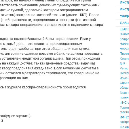
гистров) на начало и конец смены определяется сумма
Инст
ветствовать показаниям денежных суммирующих счетчиков и
Инст
адать с суммой, сдаваемой кассиром-операционистом
-отчетом) контрольно-кассовой техники (далее - ККТ). После
Униф
ов) либо распечатки, определения и проверки фактической
Событ
нал кассира-операциониста и скрепляется подписями кассира
ЕГАИ
Выбит
одсчета налогооблагаемой базы в организации. Если у
Клади
не каждый день – это является производственным
Налог
ельно для удобства, при этом общая наличная сумма,
мороз
бухгалтерии не сданная вовремя в банк, не должна превышать
Прове
ь установлен кредитной организацией. При этом, приходный
Касси
на каждый Z-отчет, так как денежные средства (выручка)
дня
ю кассу предприятия ежедневно. Если бумажные Z-отчеты в
Регис
 и остаются в ретракторах терминалов, это совершенно не
жител
нформации по ним.
Измен
зарег
сь в журнале кассира-операциониста производится
облас
Закон
приня
ФНС о
Торго
газет
 забудьте оценить)
ИФНС 
:
3
контр
Об ит