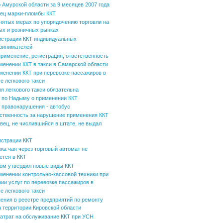
 Амурской области за 9 месяцев 2007 года
ец марки-пломбы ККТ
нятых мерах по упорядочению торговли на
ых и розничных рынках
истрации ККТ индивидуальных
ринимателей
применение, регистрация, ответственность
менении ККТ в такси в Самарской области
менении ККТ при перевозке пассажиров в
е легкового такси
ля легкового такси обязательна
по Надыму о применении ККТ
 правонарушения - автобус
ственность за нарушение применения ККТ
вец, не числившийся в штате, не выдал
истрации ККТ
жа чая через торговый автомат не
ется в ККТ
ом утвердил новые виды ККТ
менении контрольно-кассовой техники при
нии услуг по перевозке пассажиров в
е легкового такси
ения в реестре предприятий по ремонту
а территории Кировской области
затрат на обслуживание ККТ при УСН