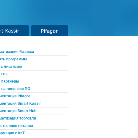
t Kassir
Pifagor
матизация бизнеса
ать программы
ть лицензию
акты
 партнёры
 на лицензии ПО
ментация Pifagor
ментация Smart Kassir
ментация Smart Hub
матизация торговли
ственное питание
рмация о ККТ