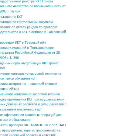
ударственном реестре ККТ Приказ
ального Агентства по промышленности от
2007 г. № 407
льтация по ККТ
льтация по контрольным закупкам
мация об итогах рейдов по проверке
одательства о ККТ в октябре в Тамбовской
 проверок ККТ в Тверской обл.
сении изменений в Постановление
тельства Российской Федерации от 28
006 г. N 396
щенный срок амортизации ККТ грозит
фом
нение контрольно-кассовой техники на
вом такси обязательно!
ении контрольно – кассовой техники
ищенной ККТ
менении контрольно-кассовой техники
ядке применения ККТ при осуществлении
ных денежных расчетов и (или) расчетов с
ьзованием платежных карт
ок оформления кассовых операций для
атского образования
ьтаты проверок ККТ МИФНС № 2 по ЯНАО
р предприятий, зарегистрированных на
тории Кировской области в качестве