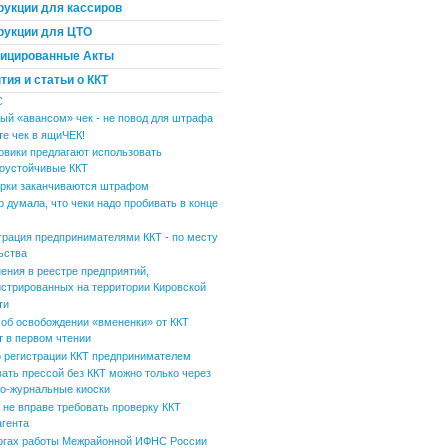
рукции для кассиров
рукции для ЦТО
ицированные Акты
ия и статьи о ККТ
С
ый «авансом» чек - не повод для штрафа
те чек в ящиЧЕК!
овики предлагают использовать
оустойчивые ККТ
рки заканчиваются штрафом
р думала, что чеки надо пробивать в конце
трация предпринимателями ККТ - по месту
ьства
ения в реестре предприятий,
истрированных на территории Кировской
ти
 об освобождении «вмененки» от ККТ
т в первом чтении
 регистрации ККТ предпринимателем
вать прессой без ККТ можно только через
но-журнальные киоски
не вправе требовать проверку ККТ
агента
огах работы Межрайонной ИФНС России