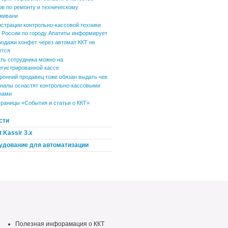
ов по ремонту и техническому
живани
истрации контрольно-кассовой техники
России по городу Апатиты информирует
родажи конфет через автомат ККТ не
ется
ть сотрудника можно на
егистрированной кассе
ронний продавец тоже обязан выдать чек
налы оснастят контрольно-кассовыми
нами
траницы «События и статьи о ККТ»
сти
 Kassir 3.x
удование для автоматизации
Полезная инфорамация о ККТ