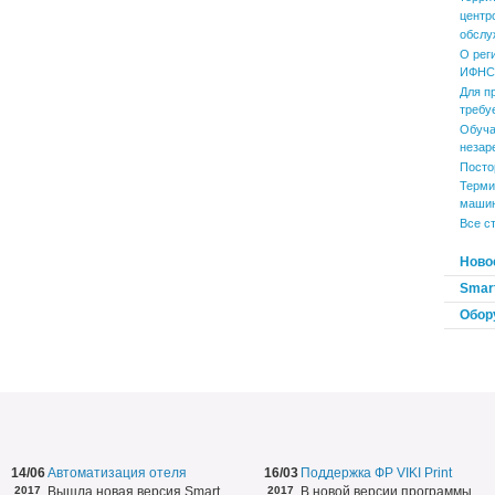
центр
обслу
О рег
ИФНС 
Для п
требу
Обуча
незар
Посто
Терми
маши
Все с
Ново
Smart
Обор
14/06
Автоматизация отеля
16/03
Поддержка ФР VIKI Print
2017
Вышла новая версия Smart
2017
В новой версии программы