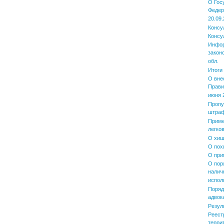
О Гос
Федер
20.09.
Консу
Консу
Инфор
закон
обл.
Итоги
О вне
Прави
июня 2
Пропу
штра
Приме
легко
О хищ
О пох
О при
О пор
налич
испол
Поряд
адвок
Резул
Реест
терри