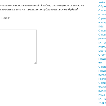
№4 по
пускается использование html кодов, размещение ссылок, не
Образ
усском языке или на транслите публиковаться не будет!
О при
оптов
E-mail:
О рег
предп
ККМ: 
О при
О при
режим
ККТ д
ИФНС 
Место
Ответ
Прода
чек
О рег
Прода
нужда
Роспр
О при
оказа
режим
Измен
ККТ н
Учет 