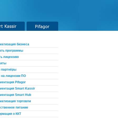
t Kassir
Pifagor
матизация бизнеса
ать программы
ть лицензию
акты
 партнёры
 на лицензии ПО
ментация Pifagor
ментация Smart Kassir
ментация Smart Hub
матизация торговли
ственное питание
рмация о ККТ