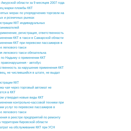
 Амурской области за 9 месяцев 2007 года
ец марки-пломбы ККТ
нятых мерах по упорядочению торговли на
ых и розничных рынках
истрации ККТ индивидуальных
ринимателей
применение, регистрация, ответственность
менении ККТ в такси в Самарской области
менении ККТ при перевозке пассажиров в
е легкового такси
ля легкового такси обязательна
по Надыму о применении ККТ
 правонарушения - автобус
ственность за нарушение применения ККТ
вец, не числившийся в штате, не выдал
истрации ККТ
жа чая через торговый автомат не
ется в ККТ
ом утвердил новые виды ККТ
менении контрольно-кассовой техники при
нии услуг по перевозке пассажиров в
е легкового такси
ения в реестре предприятий по ремонту
а территории Кировской области
затрат на обслуживание ККТ при УСН