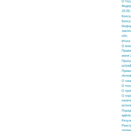
О Гос
Федер
20.09.
Консу
Консу
Инфор
закон
обл.
Итоги
О вне
Прави
июня 2
Пропу
штра
Приме
легко
О хищ
О пох
О при
О пор
налич
испол
Поряд
адвок
Резул
Реест
терри