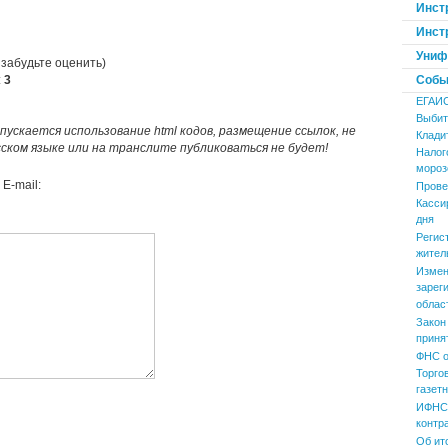
Инст
Инст
Униф
 забудьте оценить)
:
3
Событ
ЕГАИ
Выбит
пускается использование html кодов, размещение ссылок, не
Клади
усском языке или на транслите публиковаться не будет!
Налог
мороз
E-mail:
Прове
Касси
дня
Регис
жител
Измен
зарег
облас
Закон
приня
ФНС о
Торго
газет
ИФНС 
контр
Об ит