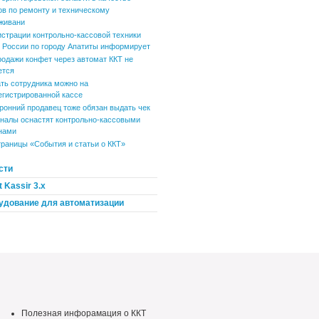
ов по ремонту и техническому
живани
истрации контрольно-кассовой техники
России по городу Апатиты информирует
родажи конфет через автомат ККТ не
ется
ть сотрудника можно на
егистрированной кассе
ронний продавец тоже обязан выдать чек
налы оснастят контрольно-кассовыми
нами
траницы «События и статьи о ККТ»
сти
 Kassir 3.x
удование для автоматизации
Полезная инфорамация о ККТ