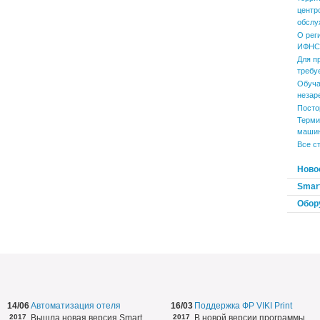
центр
обслу
О рег
ИФНС 
Для п
требу
Обуча
незар
Посто
Терми
маши
Все с
Ново
Smart
Обор
14/06
Автоматизация отеля
16/03
Поддержка ФР VIKI Print
2017
Вышла новая версия Smart
2017
В новой версии программы