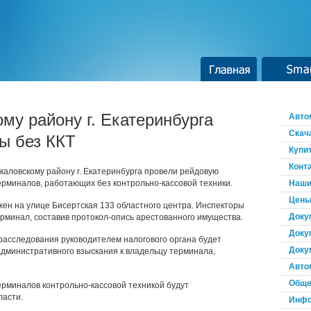
Главная
Smar
му району г. Екатеринбурга
Авто
Скач
ы без ККТ
Купи
Конт
каловскому району г. Екатеринбурга провели рейдовую
рминалов, работающих без контрольно-кассовой техники.
Наши
Цены
ен на улице Бисертская 133 областного центра. Инспекторы
Доку
ерминал, составив протокол-опись арестованного имущества.
Доку
расследования руководителем налогового органа будет
Доку
дминистративного взыскания к владельцу терминала,
Авто
Обще
рминалов контрольно-кассовой техникой будут
ласти.
Инфо