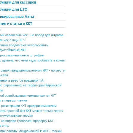
рукции для кассиров
рукции для ЦТО
ицированные Акты
ия и статьи о ККТ
С
ый «авансом» чек - не повод для штрафа
те чек в ящиЧЕК!
овики предлагают использовать
оустойчивые ККТ
рки заканчиваются штрафом
р думала, что чеки надо пробивать в конце
трация предпринимателями ККТ - по месту
ьства
ения в реестре предприятий,
истрированных на территории Кировской
ти
 об освобождении «вмененки» от ККТ
т в первом чтении
 регистрации ККТ предпринимателем
вать прессой без ККТ можно только через
но-журнальные киоски
не вправе требовать проверку ККТ
агента
огах работы Межрайонной ИФНС России