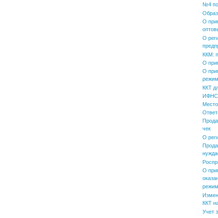
№4 по
Образ
О при
оптов
О рег
предп
ККМ: 
О при
О при
режим
ККТ д
ИФНС 
Место
Ответ
Прода
чек
О рег
Прода
нужда
Роспр
О при
оказа
режим
Измен
ККТ н
Учет 