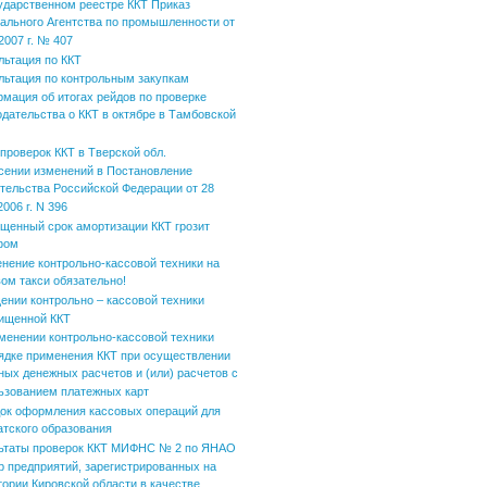
ударственном реестре ККТ Приказ
ального Агентства по промышленности от
2007 г. № 407
льтация по ККТ
льтация по контрольным закупкам
мация об итогах рейдов по проверке
одательства о ККТ в октябре в Тамбовской
 проверок ККТ в Тверской обл.
сении изменений в Постановление
тельства Российской Федерации от 28
006 г. N 396
щенный срок амортизации ККТ грозит
фом
нение контрольно-кассовой техники на
вом такси обязательно!
ении контрольно – кассовой техники
ищенной ККТ
менении контрольно-кассовой техники
ядке применения ККТ при осуществлении
ных денежных расчетов и (или) расчетов с
ьзованием платежных карт
ок оформления кассовых операций для
атского образования
ьтаты проверок ККТ МИФНС № 2 по ЯНАО
р предприятий, зарегистрированных на
тории Кировской области в качестве