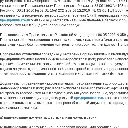
руководствоваться Общероссийским классификатором услуг населению ОКУН
утвержденным Постановлением Госстандарта России от 28.06.1993 № 163 (
России от 09.11.2010 № 03-01-15/8-232 и от 16.12.2010 № 03-01-15/9-259), то
оказания услуг населению, не вошедших в перечень ОКУН, организации и и
предприниматели
обязаны осуществлять наличные денежные расчеты с при
кассовой техники в общеустановленном порядке.
Постановлением Правительства Российской Федерации от 06.05.2008 N 359 
Положение об осуществлении наличных денежных расчетов и (или) расчетов
платежных карт без применения контрольно-кассовой техники (далее - Поло
Положением установлен порядок осуществления организациями и индивиду
предпринимателями наличных денежных расчетов и (или) расчетов с испол
карт без применения контрольно-кассовой техники в случае оказания услуг 
выдачи документа, оформленного на бланке строгой отчетности, приравненног
также порядок утверждения, учета, хранения и уничтожения таких бланков.
Документы, приравненные к кассовым чекам, предназначенные для осущест
денежных расчетов и (или) расчетов с использованием платежных карт без 
контрольно-кассовой техники в случае оказания услуг населению, оформляют
отчетности. Организация и индивидуальный
предприниматель
, оказывающие
вправе использовать самостоятельно разработанный документ, в котором д
следующие реквизиты:
а) наименование документа, шестизначный номер и серия;
б) наименование и организационно-правовая форма - для организации;