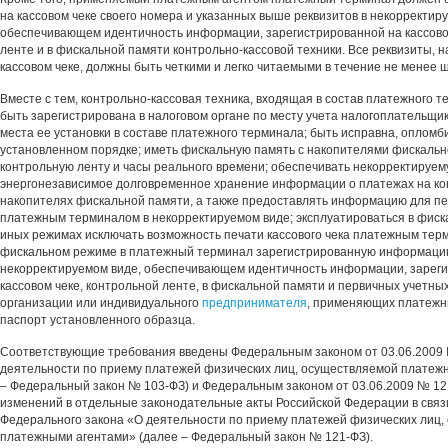
на кассовом чеке своего номера и указанных выше реквизитов в некорректир
обеспечивающем идентичность информации, зарегистрированной на кассово
ленте и в фискальной памяти контрольно-кассовой техники. Все реквизиты, 
кассовом чеке, должны быть четкими и легко читаемыми в течение не менее 
Вместе с тем, контрольно-кассовая техника, входящая в состав платежного т
быть зарегистрирована в налоговом органе по месту учета налогоплательщик
места ее установки в составе платежного терминала; быть исправна, опломб
установленном порядке; иметь фискальную память с накопителями фискальн
контрольную ленту и часы реального времени; обеспечивать некорректируем
энергонезависимое долговременное хранение информации о платежах на кон
накопителях фискальной памяти, а также предоставлять информацию для печ
платежным терминалом в некорректируемом виде; эксплуатироваться в фиск
иных режимах исключать возможность печати кассового чека платежным тер
фискальном режиме в платежный терминал зарегистрированную информацию
некорректируемом виде, обеспечивающем идентичность информации, зарег
кассовом чеке, контрольной ленте, в фискальной памяти и первичных учетны
организации или индивидуального
предпринимателя
, применяющих платежн
паспорт установленного образца.
Соответствующие требования введены Федеральным законом от 03.06.2009
деятельности по приему платежей физических лиц, осуществляемой платеж
– Федеральный закон № 103-ФЗ) и Федеральным законом от 03.06.2009 № 12
изменений в отдельные законодательные акты Российской Федерации в связ
Федерального закона «О деятельности по приему платежей физических лиц,
платежными агентами» (далее – Федеральный закон № 121-ФЗ).