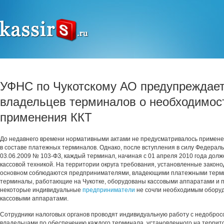
УФНС по Чукотскому АО предупреждае
владельцев терминалов о необходимос
применения ККТ
До недавнего времени нормативными актами не предусматривалось примене
в составе платежных терминалов. Однако, после вступления в силу Федераль
03.06.2009 № 103-ФЗ, каждый терминал, начиная с 01 апреля 2010 года дол
кассовой техникой. На территории округа требования, установленные законо
основном соблюдаются предпринимателями, владеющими платежными терми
терминалы, работающие на Чукотке, оборудованы кассовыми аппаратами и по
некоторые индивидуальные
предприниматели
не сочли необходимым оборуд
кассовыми аппаратами.
Сотрудники налоговых органов проводят индивидуальную работу с недобро
владельцами по обеспечению каждого терминала, установленного на террито