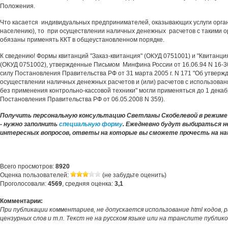
Положения.
Что касается индивидуальных предпринимателей, оказывающих услуги орган
населению), то при осуществлении наличных денежных расчетов с такими 
обязаны применять ККТ в общеустановленном порядке.
К сведению! Формы квитанций "Заказ-квитанция" (ОКУД 0751001) и "Квитанци
(ОКУД 0751002), утвержденные Письмом Минфина России от 16.06.94 N 16-30
силу Постановления Правительства РФ от 31 марта 2005 г. N 171 "Об утвер
осуществлении наличных денежных расчетов и (или) расчетов с использова
без применения контрольно-кассовой техники" могли применяться до 1 декабря
Постановления Правительства РФ от 06.05.2008 N 359).
Получить персональную консультацию Светланы Скобелевой в режиме 
- нужно заполнить
специальную форму
. Ежедневно будут выбираться н
интересных вопросов, ответы на которые вы сможете прочесть на на
Всего просмотров:
8920
Оценка пользователей:
(не забудьте оценить)
Проголосовали:
4569
, средняя оценка:
3,1
Комментарии:
При публикации комментариев, не допускается использование html кодов, 
цензурных слов и т.п. Текст не на русском языке или на транслите публик