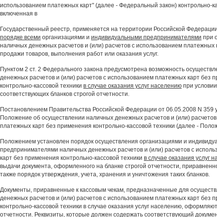
использованием платежных карт" (далее - Федеральный закон) контрольно-ка
включенная в
Государственный реестр, применяется на территории Российской Федераци
порядке всеми
организациями и
индивидуальными предпринимателями
при 
наличных денежных расчетов и (или) расчетов с использованием платежных к
продажи товаров, выполнения работ или оказания услуг.
Пунктом 2 ст. 2 Федерального закона предусмотрена возможность осуществ
денежных расчетов и (или) расчетов с использованием платежных карт без 
контрольно-кассовой техники
в случае оказания услуг населению
при условии
соответствующих бланков строгой отчетности.
Постановлением Правительства Российской Федерации от 06.05.2008 N 359 
Положение об осуществлении наличных денежных расчетов и (или) расчетов
платежных карт без применения контрольно-кассовой техники (далее - Поло
Положением установлен порядок осуществления организациями и индивиду
предпринимателями наличных денежных расчетов и (или) расчетов с испол
карт без применения контрольно-кассовой техники
в случае оказания услуг 
выдачи документа, оформленного на бланке строгой отчетности, приравненног
также порядок утверждения, учета, хранения и уничтожения таких бланков.
Документы, приравненные к кассовым чекам, предназначенные для осущест
денежных расчетов и (или) расчетов с использованием платежных карт без 
контрольно-кассовой техники в случае оказания услуг населению, оформляют
отчетности. Реквизиты, которые должен содержать соответствующий документ