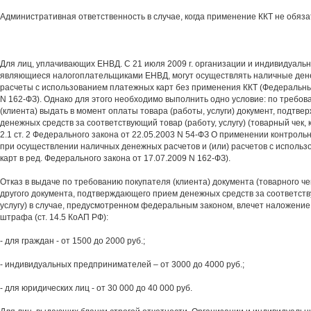
Административная ответственность в случае, когда применение ККТ не обяз
Для лиц, уплачивающих ЕНВД. С 21 июля 2009 г. организации и индивидуал
являющиеся налогоплательщиками ЕНВД, могут осуществлять наличные дене
расчеты с использованием платежных карт без применения ККТ (Федеральный
N 162-ФЗ). Однако для этого необходимо выполнить одно условие: по требо
(клиента) выдать в момент оплаты товара (работы, услуги) документ, подтв
денежных средств за соответствующий товар (работу, услугу) (товарный чек, к
2.1 ст. 2 Федерального закона от 22.05.2003 N 54-ФЗ О применении контроль
при осуществлении наличных денежных расчетов и (или) расчетов с исполь
карт в ред. Федерального закона от 17.07.2009 N 162-ФЗ).
Отказ в выдаче по требованию покупателя (клиента) документа (товарного че
другого документа, подтверждающего прием денежных средств за соответств
услугу) в случае, предусмотренном федеральным законом, влечет наложени
штрафа (ст. 14.5 КоАП РФ):
- для граждан - от 1500 до 2000 руб.;
- индивидуальных предпринимателей – от 3000 до 4000 руб.;
- для юридических лиц - от 30 000 до 40 000 руб.