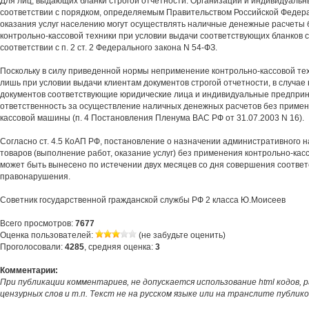
Для лиц, выдающих бланки строгой отчетности. Организации и индивидуаль
соответствии с порядком, определяемым Правительством Российской Федера
оказания услуг населению могут осуществлять наличные денежные расчеты
контрольно-кассовой техники при условии выдачи соответствующих бланков с
соответствии с п. 2 ст. 2 Федерального закона N 54-ФЗ.
Поскольку в силу приведенной нормы неприменение контрольно-кассовой те
лишь при условии выдачи клиентам документов строгой отчетности, в случае
документов соответствующие юридические лица и индивидуальные предпри
ответственность за осуществление наличных денежных расчетов без примен
кассовой машины (п. 4 Постановления Пленума ВАС РФ от 31.07.2003 N 16).
Согласно ст. 4.5 КоАП РФ, постановление о назначении административного 
товаров (выполнение работ, оказание услуг) без применения контрольно-кас
может быть вынесено по истечении двух месяцев со дня совершения соотве
правонарушения.
Советник государственной гражданской службы РФ 2 класса Ю.Моисеев
Всего просмотров:
7677
Оценка пользователей:
(не забудьте оценить)
Проголосовали:
4285
, средняя оценка:
3
Комментарии:
При публикации комментариев, не допускается использование html кодов, 
цензурных слов и т.п. Текст не на русском языке или на транслите публик