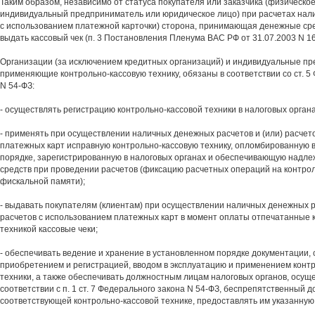
Таким образом, независимо от статуса покупателя или заказчика (физическое
индивидуальный предприниматель или юридическое лицо) при расчетах нал
с использованием платежной карточки) сторона, принимающая денежные сре
выдать кассовый чек (п. 3 Постановления Пленума ВАС РФ от 31.07.2003 N 16
Организации (за исключением кредитных организаций) и индивидуальные п
применяющие контрольно-кассовую технику, обязаны в соответствии со ст. 5
N 54-ФЗ:
- осуществлять регистрацию контрольно-кассовой техники в налоговых органа
- применять при осуществлении наличных денежных расчетов и (или) расчет
платежных карт исправную контрольно-кассовую технику, опломбированную 
порядке, зарегистрированную в налоговых органах и обеспечивающую надл
средств при проведении расчетов (фиксацию расчетных операций на контрол
фискальной памяти);
- выдавать покупателям (клиентам) при осуществлении наличных денежных р
расчетов с использованием платежных карт в момент оплаты отпечатанные 
техникой кассовые чеки;
- обеспечивать ведение и хранение в установленном порядке документации, 
приобретением и регистрацией, вводом в эксплуатацию и применением конт
техники, а также обеспечивать должностным лицам налоговых органов, осущ
соответствии с п. 1 ст. 7 Федерального закона N 54-ФЗ, беспрепятственный д
соответствующей контрольно-кассовой технике, предоставлять им указанную