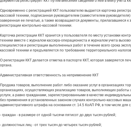
документов регистрирует ККТ путем внесения сведений о ней в книгу учета КК
Одновременно с регистрацией ККТ пользователю выдается карточка регистр
кассовой техники, подписанная руководителем (заместителем руководителя)
заверенная ее печатью, а также возвращаются документы, прилагавшиеся к 
регистрации контрольно-кассовой техники.
Карточка регистрации ККТ хранится у пользователя по месту установки конт
техники вместе с журналом кассира-операциониста и журналом учета вызово
специалистов и регистрации выполненных работ в течение всего срока экспл
кассовой техники и предъявляется по требованию территориального налогов
О регистрации ККТ делается отметка в паспорте ККТ, которая заверяется пе
органа.
Административная ответственность за неприменение ККТ
Продажа товаров, выполнение работ либо оказание услуг в организациях тор
организациях, осуществляющих реализацию товаров, выполняющих работы
услуги, а равно гражданами, зарегистрированными в качестве индивидуальн
без применения в установленных законом случаях контрольно-кассовых маш
административного штрафа на основании ст. 14.5 КоАП РФ, в том числе для 
- граждан - в размере от одной тысячи пятисот до двух тысяч рублей;
- должностных лиц - от трех тысяч до четырех тысяч рублей;