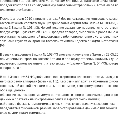
требования к автоматическим устройствам для приема платежей физических
порядок контроля за соблюдением установленных требований, в том числе к
платежного субагента.
После 1 апреля 2010 г. прием платежей без использования контрольно-кассо
кассовых чеков, соответствующих требованиям принятого Закона № 103-ФЗ, не
пункт 3 Закона № 103-ФЗ). Не соблюдение указанным норм влечет ответствен
предусмотренную статьей 14.5. «Продажа товаров, выполнение работ либо о
отсутствии установленной информации либо неприменение в установленн
законами случаях контрольно-кассовой техники» Кодекса об административ
РФ.
В связи с введением Закона № 103-ФЗ внесены изменения в Закон от 22.05.
применении контрольно-кассовой техники при осуществлении наличных дене
расчетов с использованием платежных карт» (далее – Закон № 54-ФЗ), которы
января 2010 г.
В ст. 1 Закона № 54-ФЗ добавлена характеристика платежного терминала, а в с
него кассового аппарата (новый п. 1.1). Кассовый аппарат, снабженный фиск
контрольной лентой и часами реального времени, к которому прилагается па
образца, должен:
обеспечивать некорректируемую регистрацию и энергонезависимое долговр
данных о платежах на контрольной ленте и в фискальной памяти;
работать в фискальном режиме, а в иных – исключать выдачу кассового чека;
передавать в фискальном режиме зарегистрированные данные о платежах в
виде другим узлам терминала.