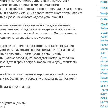
ехники и Положением о регистрации и применении
Инст
ьзуемой организациями и индивидуальными
Инст
т, входящий в состав платежного терминала, должен быть
ии, и в случае изменения адреса платежного терминала его
Униф
ие с указанием нового адреса установки ККТ.
Событ
ЕГАИ
му платежей кассовый чек является единственным
Выбит
ием денежных средств и в то же время может служить
Клади
 зачисленных на лицевой счет клиента. Поэтому помимо
Налог
предъявляются специальные условия.
мороз
Прове
ложении по применению контрольно-кассовых машин,
Касси
упателям (клиентам) чеке или вкладном (подкладном)
дня
щие реквизиты: наименование организации,
Регис
и-налогоплательщика, заводской номер контрольно-
жител
ка, дата и время покупки (оказания услуги), стоимость
Измен
о режима.
зарег
облас
ежей без использования контрольно-кассовой техники и
Закон
щих требованиям Федерального закона, не допускается.
приня
ФНС о
й службы РФ 2 класса
Торго
газет
ИФНС 
контр
 забудьте оценить)
Об ит
:
3,1