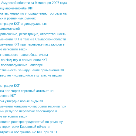
 Амурской области за 9 месяцев 2007 года
ец марки-пломбы ККТ
нятых мерах по упорядочению торговли на
ых и розничных рынках
истрации ККТ индивидуальных
ринимателей
применение, регистрация, ответственность
менении ККТ в такси в Самарской области
менении ККТ при перевозке пассажиров в
е легкового такси
ля легкового такси обязательна
по Надыму о применении ККТ
 правонарушения - автобус
ственность за нарушение применения ККТ
вец, не числившийся в штате, не выдал
истрации ККТ
жа чая через торговый автомат не
ется в ККТ
ом утвердил новые виды ККТ
менении контрольно-кассовой техники при
нии услуг по перевозке пассажиров в
е легкового такси
ения в реестре предприятий по ремонту
а территории Кировской области
затрат на обслуживание ККТ при УСН