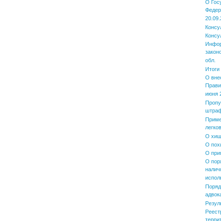
О Гос
Федер
20.09.
Консу
Консу
Инфор
закон
обл.
Итоги
О вне
Прави
июня 2
Пропу
штра
Приме
легко
О хищ
О пох
О при
О пор
налич
испол
Поряд
адвок
Резул
Реест
терри