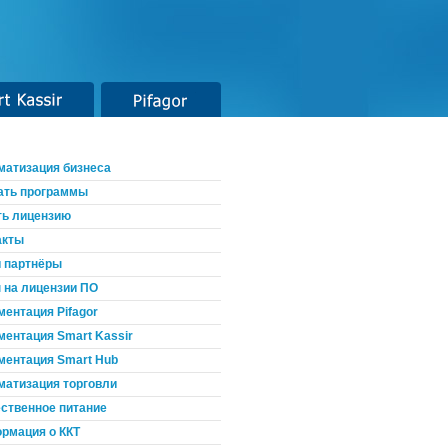
t Kassir
Pifagor
матизация бизнеса
ать программы
ть лицензию
акты
 партнёры
 на лицензии ПО
ментация Pifagor
ментация Smart Kassir
ментация Smart Hub
матизация торговли
ственное питание
рмация о ККТ