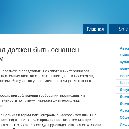
Главная
Smar
ал должен быть оснащен
Авто
Скач
м
Купи
Конт
 невозможно представить без платежных терминалов.
а платежным агентом от плательщика денежных средств,
Наши
ежиме без участия уполномоченного лица платежного
Цены
Доку
овать при соблюдении требований, прописанных в
Доку
ельности по приему платежей физических лиц,
Доку
ми»
Авто
ся наличия в терминале контрольно-кассовой техники. Она
Обще
 законодательства РФ о применении такой техники при
Инфо
четов. В этих целях следует руководствоваться ст. 4 Закона