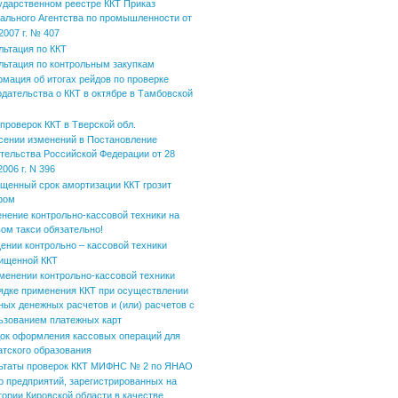
ударственном реестре ККТ Приказ
ального Агентства по промышленности от
2007 г. № 407
льтация по ККТ
льтация по контрольным закупкам
мация об итогах рейдов по проверке
одательства о ККТ в октябре в Тамбовской
 проверок ККТ в Тверской обл.
сении изменений в Постановление
тельства Российской Федерации от 28
006 г. N 396
щенный срок амортизации ККТ грозит
фом
нение контрольно-кассовой техники на
вом такси обязательно!
ении контрольно – кассовой техники
ищенной ККТ
менении контрольно-кассовой техники
ядке применения ККТ при осуществлении
ных денежных расчетов и (или) расчетов с
ьзованием платежных карт
ок оформления кассовых операций для
атского образования
ьтаты проверок ККТ МИФНС № 2 по ЯНАО
р предприятий, зарегистрированных на
тории Кировской области в качестве