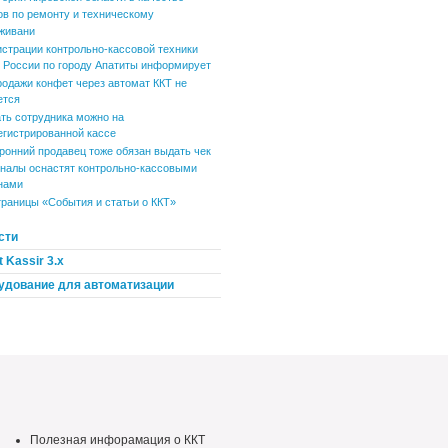
ов по ремонту и техническому
живани
истрации контрольно-кассовой техники
России по городу Апатиты информирует
родажи конфет через автомат ККТ не
ется
ть сотрудника можно на
егистрированной кассе
ронний продавец тоже обязан выдать чек
налы оснастят контрольно-кассовыми
нами
траницы «События и статьи о ККТ»
сти
 Kassir 3.x
удование для автоматизации
Полезная инфорамация о ККТ