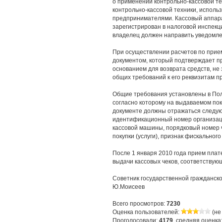
о применении контрольно-кассовой т
контрольно-кассовой техники, испол
предпринимателями. Кассовый аппара
зарегистрирован в налоговой инспекц
владелец должен направить уведомлен
При осуществлении расчетов по прие
документом, который подтверждает пр
основанием для возврата средств, не
общих требований к его реквизитам 
Общие требования установлены в По
согласно которому на выдаваемом пок
документе должны отражаться следую
идентификационный номер организаци
кассовой машины, порядковый номер че
покупки (услуги), признак фискальног
После 1 января 2010 года прием плат
выдачи кассовых чеков, соответствую
Советник государственной гражданско
Ю.Моисеев
Всего просмотров:
7230
Оценка пользователей:
(не
Проголосовали:
4179
, средняя оценка