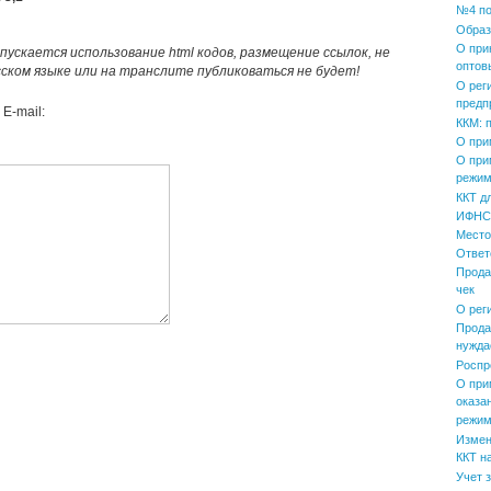
№4 по
Образ
О при
пускается использование html кодов, размещение ссылок, не
оптов
усском языке или на транслите публиковаться не будет!
О рег
предп
E-mail:
ККМ: 
О при
О при
режим
ККТ д
ИФНС 
Место
Ответ
Прода
чек
О рег
Прода
нужда
Роспр
О при
оказа
режим
Измен
ККТ н
Учет 