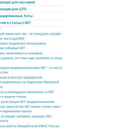
рукции для кассиров
рукции для ЦТО
ицированные Акты
ия и статьи о ККТ
С
ый «авансом» чек - не повод для штрафа
те чек в ящиЧЕК!
овики предлагают использовать
оустойчивые ККТ
рки заканчиваются штрафом
р думала, что чеки надо пробивать в конце
трация предпринимателями ККТ - по месту
ьства
ения в реестре предприятий,
истрированных на территории Кировской
ти
 об освобождении «вмененки» от ККТ
т в первом чтении
 регистрации ККТ предпринимателем
вать прессой без ККТ можно только через
но-журнальные киоски
не вправе требовать проверку ККТ
агента
огах работы Межрайонной ИФНС России