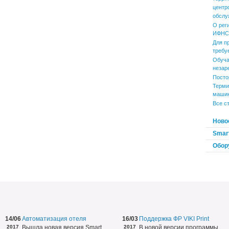
центр
обслу
О рег
ИФНС 
Для п
требу
Обуча
незар
Посто
Терми
маши
Все с
Ново
Smart
Обор
14/06
Автоматизация отеля
16/03
Поддержка ФР VIKI Print
2017
Вышла новая версия Smart
2017
В новой версии программы