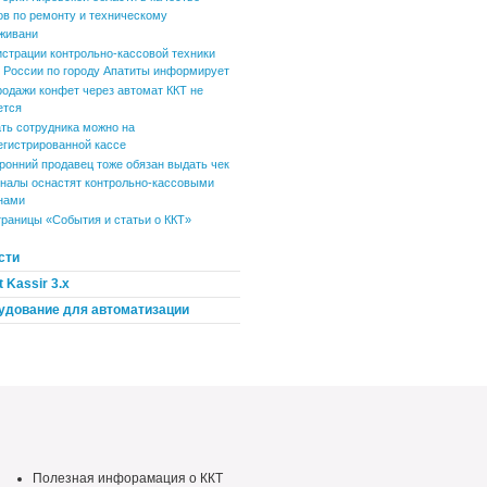
ов по ремонту и техническому
живани
истрации контрольно-кассовой техники
России по городу Апатиты информирует
родажи конфет через автомат ККТ не
ется
ть сотрудника можно на
егистрированной кассе
ронний продавец тоже обязан выдать чек
налы оснастят контрольно-кассовыми
нами
траницы «События и статьи о ККТ»
сти
 Kassir 3.x
удование для автоматизации
Полезная инфорамация о ККТ