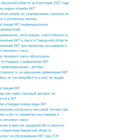
 Амурской области за 9 месяцев 2007 года
ец марки-пломбы ККТ
нятых мерах по упорядочению торговли на
ых и розничных рынках
истрации ККТ индивидуальных
ринимателей
применение, регистрация, ответственность
менении ККТ в такси в Самарской области
менении ККТ при перевозке пассажиров в
е легкового такси
ля легкового такси обязательна
по Надыму о применении ККТ
 правонарушения - автобус
ственность за нарушение применения ККТ
вец, не числившийся в штате, не выдал
истрации ККТ
жа чая через торговый автомат не
ется в ККТ
ом утвердил новые виды ККТ
менении контрольно-кассовой техники при
нии услуг по перевозке пассажиров в
е легкового такси
ения в реестре предприятий по ремонту
а территории Кировской области
затрат на обслуживание ККТ при УСН