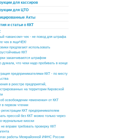
рукции для кассиров
рукции для ЦТО
ицированные Акты
ия и статьи о ККТ
С
ый «авансом» чек - не повод для штрафа
те чек в ящиЧЕК!
овики предлагают использовать
оустойчивые ККТ
рки заканчиваются штрафом
р думала, что чеки надо пробивать в конце
трация предпринимателями ККТ - по месту
ьства
ения в реестре предприятий,
истрированных на территории Кировской
ти
 об освобождении «вмененки» от ККТ
т в первом чтении
 регистрации ККТ предпринимателем
вать прессой без ККТ можно только через
но-журнальные киоски
не вправе требовать проверку ККТ
агента
огах работы Межрайонной ИФНС России