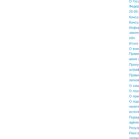
О Гос
Федер
20.09.
Консу
Консу
Инфор
закон
обл.
Итоги
О вне
Прави
июня 2
Пропу
штра
Приме
легко
О хищ
О пох
О при
О пор
налич
испол
Поряд
адвок
Резул
Реест
терри