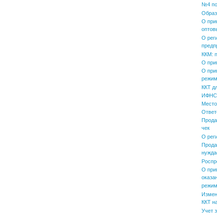
№4 по
Образ
О при
оптов
О рег
предп
ККМ: 
О при
О при
режим
ККТ д
ИФНС 
Место
Ответ
Прода
чек
О рег
Прода
нужда
Роспр
О при
оказа
режим
Измен
ККТ н
Учет 