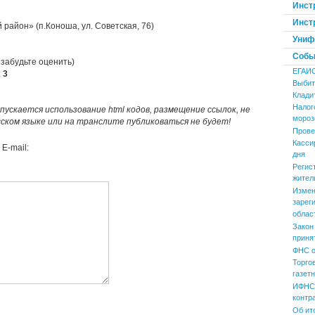
Инст
Инст
район» (п.Коноша, ул. Советская, 76)
Униф
Событ
 забудьте оценить)
ЕГАИ
:
3
Выбит
Клади
Налог
пускается использование html кодов, размещение ссылок, не
мороз
усском языке или на транслите публиковаться не будет!
Прове
Касси
E-mail:
дня
Регис
жител
Измен
зарег
облас
Закон
приня
ФНС о
Торго
газет
ИФНС 
контр
Об ит