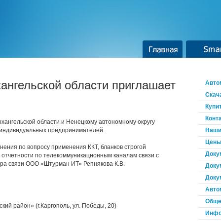
Главная
Smar
нгельской области приглашает
Авто
Скач
Купи
Конт
ангельской области и Ненецкому автономному округу
 индивидуальных предпринимателей.
Наши
Цены
ения по вопросу применения ККТ, бланков строгой
Доку
 отчетности по телекоммуникационным каналам связи с
ра связи ООО «Штурман ИТ» Репнякова К.В.
Доку
Доку
Авто
Обще
ий район» (г.Каргополь, ул. Победы, 20)
Инфо