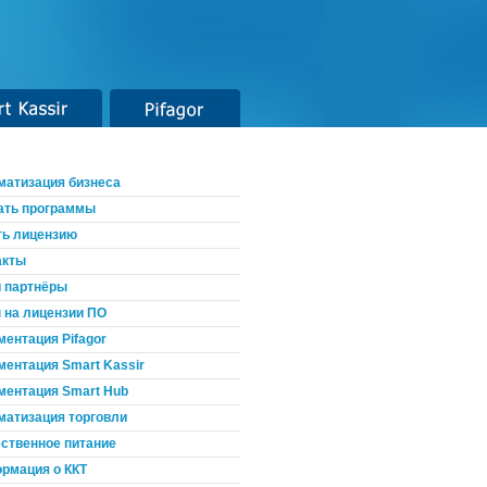
t Kassir
Pifagor
матизация бизнеса
ать программы
ть лицензию
акты
 партнёры
 на лицензии ПО
ментация Pifagor
ментация Smart Kassir
ментация Smart Hub
матизация торговли
ственное питание
рмация о ККТ