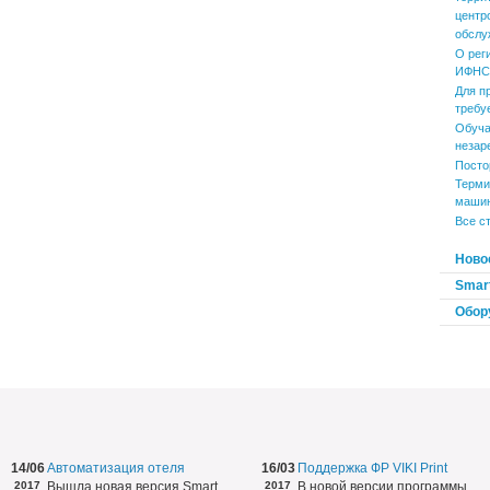
центр
обслу
О рег
ИФНС 
Для п
требу
Обуча
незар
Посто
Терми
маши
Все с
Ново
Smart
Обор
14/06
Автоматизация отеля
16/03
Поддержка ФР VIKI Print
2017
Вышла новая версия Smart
2017
В новой версии программы