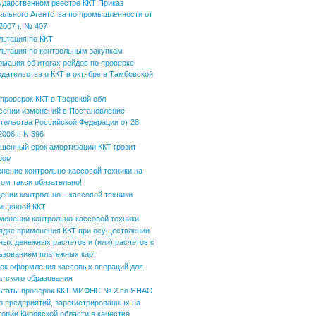
ударственном реестре ККТ Приказ
ального Агентства по промышленности от
2007 г. № 407
льтация по ККТ
льтация по контрольным закупкам
мация об итогах рейдов по проверке
одательства о ККТ в октябре в Тамбовской
 проверок ККТ в Тверской обл.
сении изменений в Постановление
тельства Российской Федерации от 28
006 г. N 396
щенный срок амортизации ККТ грозит
фом
нение контрольно-кассовой техники на
вом такси обязательно!
ении контрольно – кассовой техники
ищенной ККТ
менении контрольно-кассовой техники
ядке применения ККТ при осуществлении
ных денежных расчетов и (или) расчетов с
ьзованием платежных карт
ок оформления кассовых операций для
атского образования
ьтаты проверок ККТ МИФНС № 2 по ЯНАО
р предприятий, зарегистрированных на
тории Кировской области в качестве