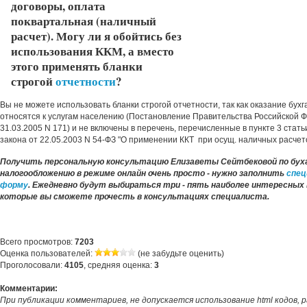
договоры, оплата
поквартальная (наличный
расчет). Могу ли я обойтись без
использования ККМ, а вместо
этого применять бланки
строгой
отчетности
?
Вы не можете использовать бланки строгой отчетности, так как оказание бухг
относятся к услугам населению (Постановление Правительства Российской 
31.03.2005 N 171) и не включены в перечень, перечисленные в пункте 3 стат
закона от 22.05.2003 N 54-ФЗ "О применении ККТ при осущ. наличных расчето
Получить персональную консультацию Елизаветы Сейтбековой по бух
налогообложению в режиме онлайн очень просто - нужно заполнить
спец
форму
.
Ежедневно будут выбираться три - пять наиболее интересных 
которые вы сможете прочесть в консультациях специалиста.
Всего просмотров:
7203
Оценка пользователей:
(не забудьте оценить)
Проголосовали:
4105
, средняя оценка:
3
Комментарии:
При публикации комментариев, не допускается использование html кодов, 