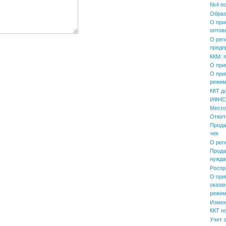
№4 по
Образ
О при
оптов
О рег
предп
ККМ: 
О при
О при
режим
ККТ д
ИФНС 
Место
Ответ
Прода
чек
О рег
Прода
нужда
Роспр
О при
оказа
режим
Измен
ККТ н
Учет 