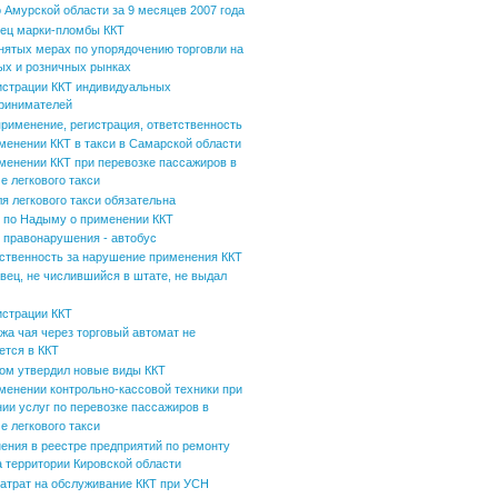
 Амурской области за 9 месяцев 2007 года
ец марки-пломбы ККТ
нятых мерах по упорядочению торговли на
ых и розничных рынках
истрации ККТ индивидуальных
ринимателей
применение, регистрация, ответственность
менении ККТ в такси в Самарской области
менении ККТ при перевозке пассажиров в
е легкового такси
ля легкового такси обязательна
по Надыму о применении ККТ
 правонарушения - автобус
ственность за нарушение применения ККТ
вец, не числившийся в штате, не выдал
истрации ККТ
жа чая через торговый автомат не
ется в ККТ
ом утвердил новые виды ККТ
менении контрольно-кассовой техники при
нии услуг по перевозке пассажиров в
е легкового такси
ения в реестре предприятий по ремонту
а территории Кировской области
затрат на обслуживание ККТ при УСН