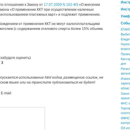
Инст
по отношению к Закону от
17.07.2009 N 162-ФЗ
«О внесении
Инст
закона «О применении ККТ при осуществлении наличных
с использованием платежных карт» и подлежит применению.
Униф
Событ
обождением от применения ККТ не могут налогоплательщики
лкоголем (с содержанием этилового спирта более 15% объема
ЕГАИ
Выбит
Клади
Налог
мороз
Прове
 забудьте оценить)
Касси
:
3
дня
Регис
жител
пускается использование html кодов, размещение ссылок, не
Измен
усском языке или на транслите публиковаться не будет!
зарег
облас
E-mail:
Закон
приня
ФНС о
Торго
газет
ИФНС 
контр
Об ит