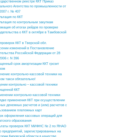
ударственном реестре ККТ Приказ
ального Агентства по промышленности от
2007 г. № 407
льтация по ККТ
льтация по контрольным закупкам
мация об итогах рейдов по проверке
одательства о ККТ в октябре в Тамбовской
 проверок ККТ в Тверской обл.
сении изменений в Постановление
тельства Российской Федерации от 28
006 г. N 396
щенный срок амортизации ККТ грозит
фом
нение контрольно-кассовой техники на
вом такси обязательно!
ении контрольно – кассовой техники
ищенной ККТ
менении контрольно-кассовой техники
ядке применения ККТ при осуществлении
ных денежных расчетов и (или) расчетов с
ьзованием платежных карт
ок оформления кассовых операций для
атского образования
ьтаты проверок ККТ МИФНС № 2 по ЯНАО
р предприятий, зарегистрированных на
тории Кировской области в качестве