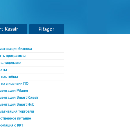
t Kassir
Pifagor
матизация бизнеса
ать программы
ть лицензию
акты
 партнёры
 на лицензии ПО
ментация Pifagor
ментация Smart Kassir
ментация Smart Hub
матизация торговли
ственное питание
рмация о ККТ