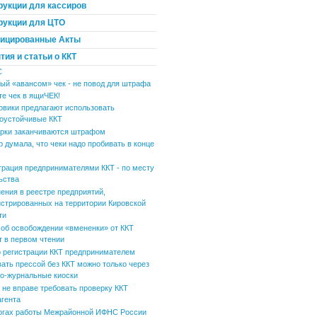
рукции для кассиров
рукции для ЦТО
ицированные Акты
ия и статьи о ККТ
С
ый «авансом» чек - не повод для штрафа
те чек в ящиЧЕК!
овики предлагают использовать
оустойчивые ККТ
рки заканчиваются штрафом
р думала, что чеки надо пробивать в конце
трация предпринимателями ККТ - по месту
ьства
ения в реестре предприятий,
истрированных на территории Кировской
ти
 об освобождении «вмененки» от ККТ
т в первом чтении
 регистрации ККТ предпринимателем
вать прессой без ККТ можно только через
но-журнальные киоски
не вправе требовать проверку ККТ
агента
огах работы Межрайонной ИФНС России