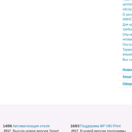
центр
обслу
О рег
ИФНС 
Для п
требу
Обуча
незар
Посто
Терми
маши
Все с
Ново
Smart
Обор
14/06
Автоматизация отеля
16/03
Поддержка ФР VIKI Print
2017
Вышла новая версия Smart
2017
В новой версии программы