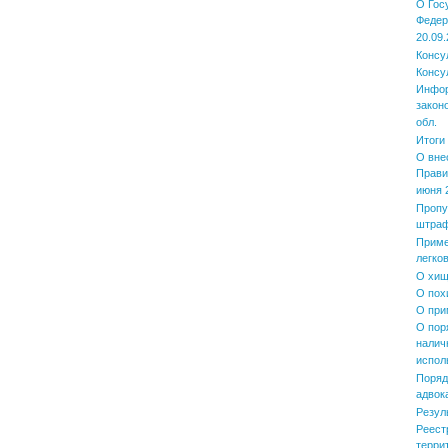
О Гос
Федер
20.09.
Консу
Консу
Инфор
закон
обл.
Итоги
О вне
Прави
июня 2
Пропу
штра
Приме
легко
О хищ
О пох
О при
О пор
налич
испол
Поряд
адвок
Резул
Реест
терри