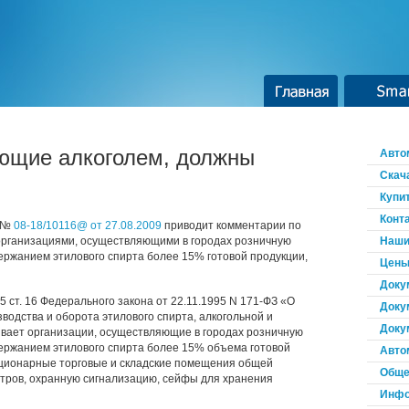
Главная
Smar
ющие алкоголем, должны
Авто
Скач
Купи
Конт
е №
08-18/10116@ от 27.08.2009
приводит комментарии по
организациями, осуществляющими в городах розничную
Наши
ержанием этилового спирта более 15% готовой продукции,
Цены
Доку
 5 ст. 16 Федерального закона от 22.11.1995 N 171-ФЗ «О
Доку
водства и оборота этилового спирта, алкогольной и
Доку
вает организации, осуществляющие в городах розничную
держанием этилового спирта более 15% объема готовой
Авто
тационарные торговые и складские помещения общей
Обще
тров, охранную сигнализацию, сейфы для хранения
Инфо