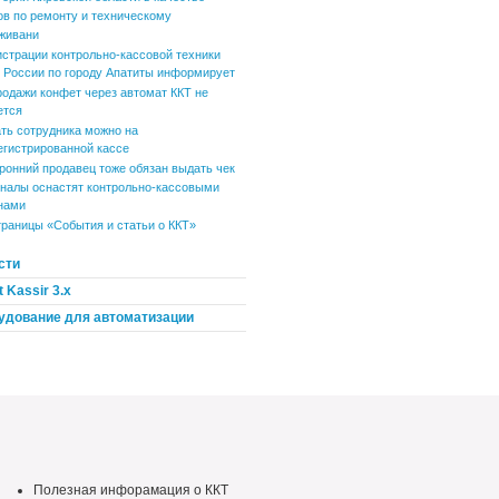
ов по ремонту и техническому
живани
истрации контрольно-кассовой техники
России по городу Апатиты информирует
родажи конфет через автомат ККТ не
ется
ть сотрудника можно на
егистрированной кассе
ронний продавец тоже обязан выдать чек
налы оснастят контрольно-кассовыми
нами
траницы «События и статьи о ККТ»
сти
 Kassir 3.x
удование для автоматизации
Полезная инфорамация о ККТ