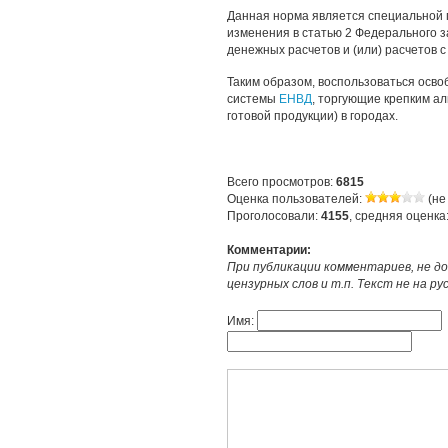
Данная норма является специальной 
изменения в статью 2 Федерального 
денежных расчетов и (или) расчетов 
Таким образом, воспользоваться осв
системы
ЕНВД
, торгующие крепким а
готовой продукции) в городах.
Всего просмотров:
6815
Оценка пользователей:
(не
Проголосовали:
4155
, средняя оценка
Комментарии:
При публикации комментариев, не до
цензурных слов и т.п. Текст не на р
Имя: