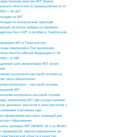
ударственном реестре ККТ Приказ
ального Агентства по промышленности от
2007 г. № 407
льтация по ККТ
льтация по контрольным закупкам
мация об итогах рейдов по проверке
одательства о ККТ в октябре в Тамбовской
 проверок ККТ в Тверской обл.
сении изменений в Постановление
тельства Российской Федерации от 28
006 г. N 396
щенный срок амортизации ККТ грозит
фом
нение контрольно-кассовой техники на
вом такси обязательно!
ении контрольно – кассовой техники
ищенной ККТ
менении контрольно-кассовой техники
ядке применения ККТ при осуществлении
ных денежных расчетов и (или) расчетов с
ьзованием платежных карт
ок оформления кассовых операций для
атского образования
ьтаты проверок ККТ МИФНС № 2 по ЯНАО
р предприятий, зарегистрированных на
тории Кировской области в качестве