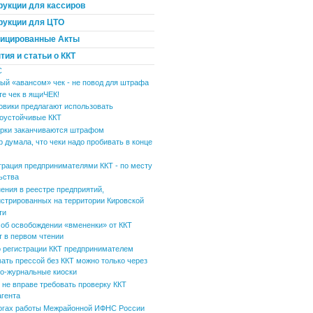
рукции для кассиров
рукции для ЦТО
ицированные Акты
ия и статьи о ККТ
С
ый «авансом» чек - не повод для штрафа
те чек в ящиЧЕК!
овики предлагают использовать
оустойчивые ККТ
рки заканчиваются штрафом
р думала, что чеки надо пробивать в конце
трация предпринимателями ККТ - по месту
ьства
ения в реестре предприятий,
истрированных на территории Кировской
ти
 об освобождении «вмененки» от ККТ
т в первом чтении
 регистрации ККТ предпринимателем
вать прессой без ККТ можно только через
но-журнальные киоски
не вправе требовать проверку ККТ
агента
огах работы Межрайонной ИФНС России