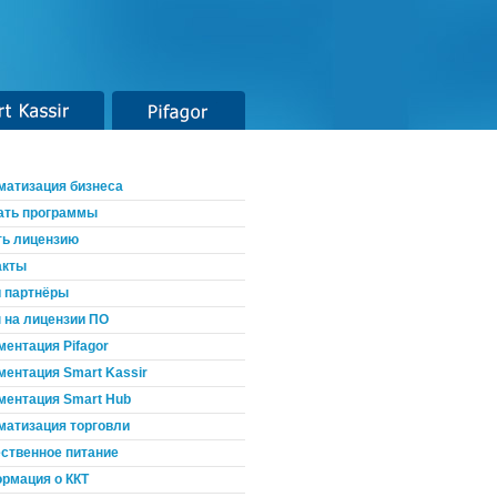
t Kassir
Pifagor
матизация бизнеса
ать программы
ть лицензию
акты
 партнёры
 на лицензии ПО
ментация Pifagor
ментация Smart Kassir
ментация Smart Hub
матизация торговли
ственное питание
рмация о ККТ