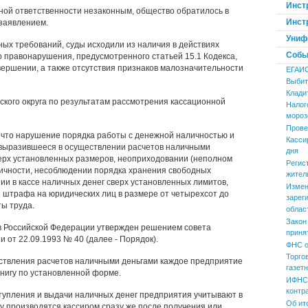
Инст
ной ответственности незаконным, общество обратилось в
Инст
заявлением.
Униф
ых требований, суды исходили из наличия в действиях
Событ
 правонарушения, предусмотренного статьей 15.1 Кодекса,
вершении, а также отсутствия признаков малозначительности
ЕГАИ
Выбит
Клади
кого округа по результатам рассмотрения кассационной
Налог
мороз
Прове
, что нарушение порядка работы с денежной наличностью и
Касси
 выразившееся в осуществлении расчетов наличными
дня
верх установленных размеров, неоприходовании (неполном
Регис
личности, несоблюдении порядка хранения свободных
жител
нии в кассе наличных денег сверх установленных лимитов,
Измен
 штрафа на юридических лиц в размере от четырехсот до
зарег
ы труда.
облас
Закон
в Российской Федерации утвержден решением совета
приня
 от 22.09.1993 № 40 (далее - Порядок).
ФНС о
Торго
ествления расчетов наличными деньгами каждое предприятие
газет
книгу по установленной форме.
ИФНС 
контр
оступления и выдачи наличных денег предприятия учитывают в
Об ит
игу производятся кассиром сразу же после получения или