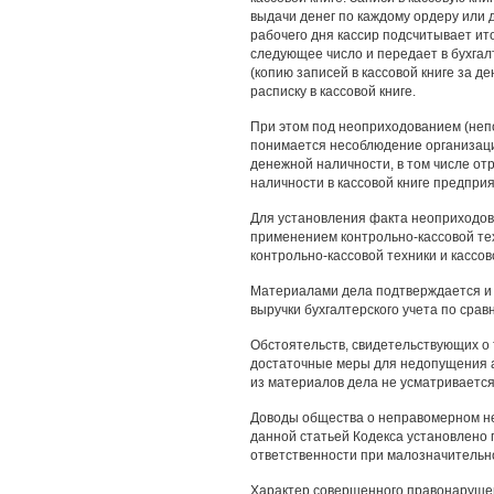
выдачи денег по каждому ордеру или 
рабочего дня кассир подсчитывает ито
следующее число и передает в бухгал
(копию записей в кассовой книге за 
расписку в кассовой книге.
При этом под неоприходованием (неп
понимается несоблюдение организац
денежной наличности, в том числе от
наличности в кассовой книге предприя
Для установления факта неоприходов
применением контрольно-кассовой те
контрольно-кассовой техники и кассов
Материалами дела подтверждается и
выручки бухгалтерского учета по сра
Обстоятельств, свидетельствующих о
достаточные меры для недопущения а
из материалов дела не усматривается
Доводы общества о неправомерном неп
данной статьей Кодекса установлено
ответственности при малозначительн
Характер совершенного правонарушен