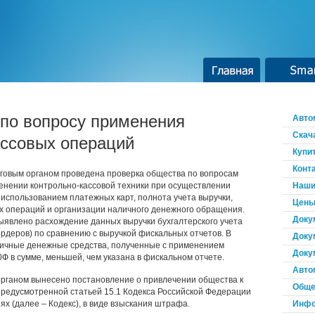
Главная
Smar
 по вопросу применения
Авто
Скач
ассовых операций
Купи
Конт
оговым органом проведена проверка общества по вопросам
енении контрольно-кассовой техники при осуществлении
Наши
 использованием платежных карт, полнота учета выручки,
Цены
х операций и организации наличного денежного обращения.
Доку
ыявлено расхождение данных выручки бухгалтерского учета
ордеров) по сравнению с выручкой фискальных отчетов. В
Доку
личные денежные средства, полученные с применением
Доку
Ф в сумме, меньшей, чем указана в фискальном отчете.
Авто
органом вынесено постановление о привлечении общества к
Обще
предусмотренной статьей 15.1 Кодекса Российской Федерации
 (далее – Кодекс), в виде взыскания штрафа.
Инфо