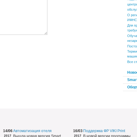
центр
обслу
О рег
ИФНС 
Для п
требу
Обуча
незар
Посто
Терми
маши
Все с
Ново
Smart
Обор
14/06
Автоматизация отеля
16/03
Поддержка ФР VIKI Print
2017
Вышла новая версия Smart
2017
В новой версии программы