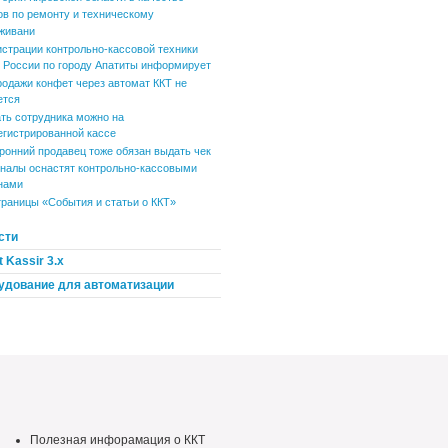
ов по ремонту и техническому
живани
истрации контрольно-кассовой техники
России по городу Апатиты информирует
родажи конфет через автомат ККТ не
ется
ть сотрудника можно на
егистрированной кассе
ронний продавец тоже обязан выдать чек
налы оснастят контрольно-кассовыми
нами
траницы «События и статьи о ККТ»
сти
 Kassir 3.x
удование для автоматизации
Полезная инфорамация о ККТ