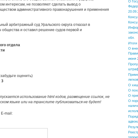
О Гос
ом интересам, не позволяют сделать вывод о
Федер
бществом административного правонарушения и применения
20.09.
Консу
Консу
ный арбитражный суд Уральского округа отказал в
Инфор
 общества и оставил решение судов первой и
закон
обл.
Итоги
ого отдела
О вне
сти
Прави
июня 2
Пропу
штра
Приме
 забудьте оценить)
легко
:
3
О хищ
О пох
О при
пускается использование html кодов, размещение ссылок, не
О пор
усском языке или на транслите публиковаться не будет!
налич
испол
E-mail:
Поряд
адвок
Резул
Реест
терри