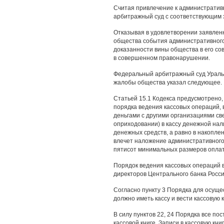
Считая привлечение к административ
арбитражный суд с соответствующим 
Отказывая в удовлетворении заявленн
общества события административного
доказанности вины общества в его со
в совершенном правонарушении.
Федеральный арбитражный суд Уральс
жалобы общества указал следующее.
Статьей 15.1 Кодекса предусмотрено
порядка ведения кассовых операций,
деньгами с другими организациями с
оприходовании) в кассу денежной на
денежных средств, а равно в накопле
влечет наложение административного
пятисот минимальных размеров оплат
Порядок ведения кассовых операций 
директоров Центрального банка России
Согласно пункту 3 Порядка для осущ
должно иметь кассу и вести кассовую 
В силу пунктов 22, 24 Порядка все п
кассовой книге. Записи в кассовую кн