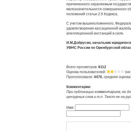
причиненного охраняемым государств
малозначительности совершенного о
положений статьи 2.9 Кодекса.
С учетом вышеизложенного, Федераль
удовлетворении кассационной жалобы
апелляционной инстанций в силе.
И.М.Добрусин, начальник юридическ
УФНС России по Оренбургской обла
Всего просмотров:
8112
Оценка пользователей:
(не
Проголосовали:
4476
, средняя оценка
Комментарии:
При публикации комментариев, не до
цензурных слов и т.п. Текст не на р
Имя: