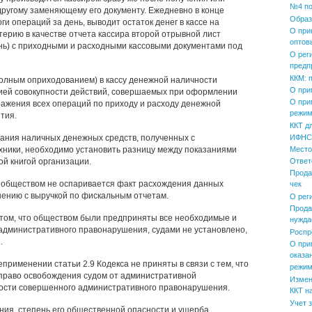
№4 по
другому заменяющему его документу. Ежедневно в конце
Образ
ги операций за день, выводит остаток денег в кассе на
О при
терию в качестве отчета кассира второй отрывной лист
оптов
день) с приходными и расходными кассовыми документами под
О рег
предп
ККМ: 
олным оприходованием) в кассу денежной наличности
О при
ией совокупности действий, совершаемых при оформлении
О при
ражения всех операций по приходу и расходу денежной
режим
тия.
ККТ д
ания наличных денежных средств, полученных с
ИФНС 
хники, необходимо установить разницу между показаниями
Место
ой книгой организации.
Ответ
Прода
 обществом не оспаривается факт расхождения данных
чек
внению с выручкой по фискальным отчетам.
О рег
Прода
 том, что обществом были предприняты все необходимые и
нужда
дминистративного правонарушения, судами не установлено,
Роспр
.
О при
оказа
рименении статьи 2.9 Кодекса не приняты в связи с тем, что
режим
 право освобождения судом от административной
Измен
ости совершенного административного правонарушения.
ККТ н
Учет 
ия, степень его общественной опасности и ущерба,