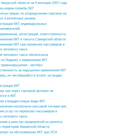
 Амурской области за 9 месяцев 2007 года
ец марки-пломбы ККТ
нятых мерах по упорядочению торговли на
ых и розничных рынках
истрации ККТ индивидуальных
ринимателей
применение, регистрация, ответственность
менении ККТ в такси в Самарской области
менении ККТ при перевозке пассажиров в
е легкового такси
ля легкового такси обязательна
по Надыму о применении ККТ
 правонарушения - автобус
ственность за нарушение применения ККТ
вец, не числившийся в штате, не выдал
истрации ККТ
жа чая через торговый автомат не
ется в ККТ
ом утвердил новые виды ККТ
менении контрольно-кассовой техники при
нии услуг по перевозке пассажиров в
е легкового такси
ения в реестре предприятий по ремонту
а территории Кировской области
затрат на обслуживание ККТ при УСН