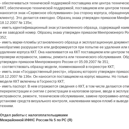
- обеспечиваться технической поддержкой поставщика или центра техническ
ККТ, обеспеченную технической поддержкой, поставщиком или центром техни
наносится знак «Сервисное обслуживание» (на сторону корпуса, обращенную
клиенту). Это делается ежегодно. Образец знака утвержден приказом Минфи
18.12.2007 № 135н;
- иметь идентификационный знак установленного образца, содержащий наи
и ее заводской номер. Образец знака утвержден приказом Минпромэнерго Ро
352;
- иметь марки-пломбы установленного образца и эксплуатационную докумен
необратимо разрушается или деформируется при попытке ее удаления или 
удалении корпуса ККТ. Она наклеивается на ККТ поставщиком или центром т
проверки исправности, замены, ремонта или технического обслуживания. О
утвержден приказом Минпромэнерго России от 05.09.2007 № 351;
- соответствовать образцу модели, поименованной в госреестре ККТ;
- иметь знак «Государственный реестр», образец которого утвержден прика
18.12.2007 № 136н. Он наносится поставщиком на корпус машины. Но только 
модели ККТ включены в Госреестр ККТ;
- иметь паспорт. В нем отражаются сведения о ККТ, в том числе делаются отм
перерегистрации и снятии с регистрации в налоговом органе, вводе в эксплу
исправности, ремонте, техническом обслуживании, замене программно-аппар
установке средств визуального контроля, наклеивании марок-пломб и выводе
техники.
Отдел работы с налогоплательщиками
Межрайонной ИФНС России № 5 по РС (Я)