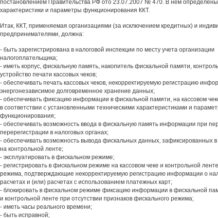
постановлением Правительства РФ ото 23.07.2007 № 470. В нем определены
характеристики и параметры функционирования ККТ.
Итак, ККТ, применяемая организациями (за исключением кредитных) и инди
предпринимателями, должна:
- быть зарегистрирована в налоговой инспекции по месту учета организац
налогоплательщика;
- иметь корпус, фискальную память, накопитель фискальной памяти, контрол
устройство печати кассовых чеков;
- обеспечивать печать кассовых чеков, некорректируемую регистрацию инфо
энергонезависимое долговременное хранение данных;
- обеспечивать фиксацию информации в фискальной памяти, на кассовом чек
в соответствии с установленными техническими характеристиками и параме
функционирования;
- обеспечивать возможность ввода в фискальную память информации при пе
перерегистрации в налоговых органах;
- обеспечивать возможность вывода фискальных данных, зафиксированных в
на контрольной ленте;
- эксплуатировать в фискальном режиме;
- регистрировать в фискальном режиме на кассовом чеке и контрольной ленте
режима, подтверждающие некорректируемую регистрацию информации о на
расчетах и (или) расчетах с использованием платежных карт;
- блокировать в фискальном режиме фиксацию информации в фискальной памя
и контрольной ленте при отсутствии признаков фискального режима;
- иметь часы реального времени;
- быть исправной;