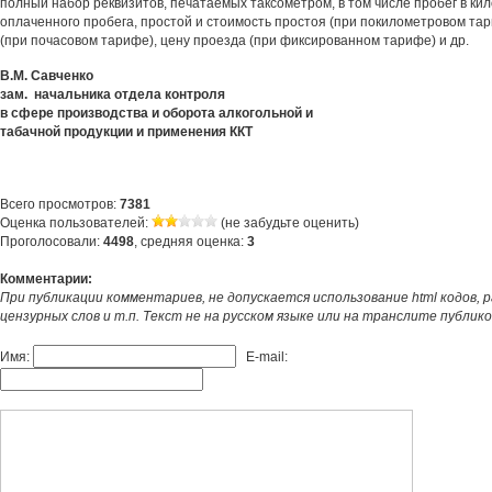
полный набор реквизитов, печатаемых таксометром, в том числе пробег в ки
оплаченного пробега, простой и стоимость простоя (при покилометровом та
(при почасовом тарифе), цену проезда (при фиксированном тарифе) и др.
В.М. Савченко
зам. начальника отдела контроля
в сфере производства и оборота алкогольной и
табачной продукции и применения ККТ
Всего просмотров:
7381
Оценка пользователей:
(не забудьте оценить)
Проголосовали:
4498
, средняя оценка:
3
Комментарии:
При публикации комментариев, не допускается использование html кодов, 
цензурных слов и т.п. Текст не на русском языке или на транслите публик
Имя:
E-mail: