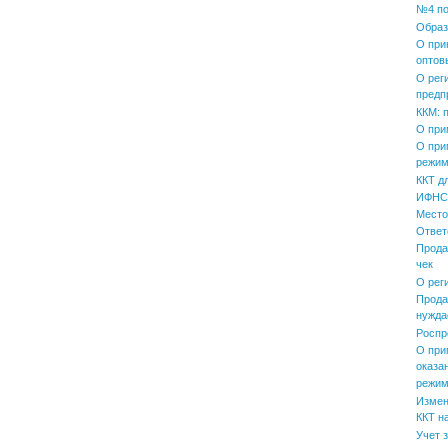
№4 по
Образ
О при
оптов
О рег
предп
ККМ: 
О при
О при
режим
ККТ д
ИФНС 
Место
Ответ
Прода
чек
О рег
Прода
нужда
Роспр
О при
оказа
режим
Измен
ККТ н
Учет 