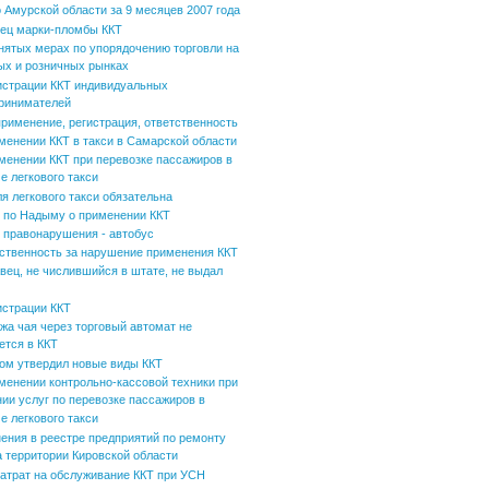
 Амурской области за 9 месяцев 2007 года
ец марки-пломбы ККТ
нятых мерах по упорядочению торговли на
ых и розничных рынках
истрации ККТ индивидуальных
ринимателей
применение, регистрация, ответственность
менении ККТ в такси в Самарской области
менении ККТ при перевозке пассажиров в
е легкового такси
ля легкового такси обязательна
по Надыму о применении ККТ
 правонарушения - автобус
ственность за нарушение применения ККТ
вец, не числившийся в штате, не выдал
истрации ККТ
жа чая через торговый автомат не
ется в ККТ
ом утвердил новые виды ККТ
менении контрольно-кассовой техники при
нии услуг по перевозке пассажиров в
е легкового такси
ения в реестре предприятий по ремонту
а территории Кировской области
затрат на обслуживание ККТ при УСН