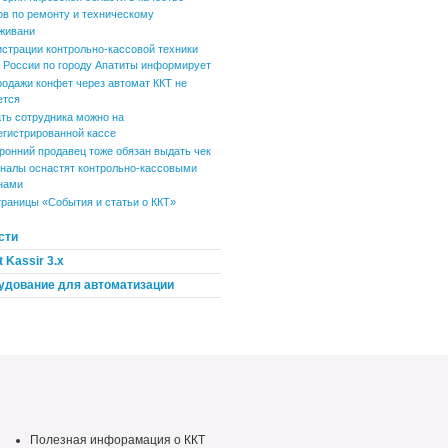
ов по ремонту и техническому
живани
истрации контрольно-кассовой техники
России по городу Апатиты информирует
родажи конфет через автомат ККТ не
ется
ть сотрудника можно на
егистрированной кассе
ронний продавец тоже обязан выдать чек
налы оснастят контрольно-кассовыми
нами
траницы «События и статьи о ККТ»
сти
 Kassir 3.x
удование для автоматизации
Полезная инфорамация о ККТ