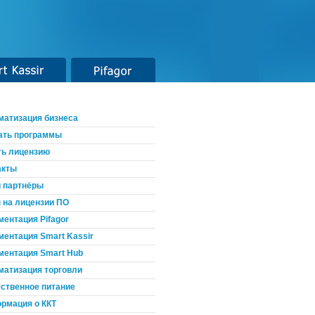
t Kassir
Pifagor
матизация бизнеса
ать программы
ть лицензию
акты
 партнёры
 на лицензии ПО
ментация Pifagor
ментация Smart Kassir
ментация Smart Hub
матизация торговли
ственное питание
рмация о ККТ