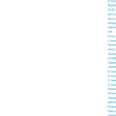
О Гос
Федер
20.09.
Консу
Консу
Инфор
закон
обл.
Итоги
О вне
Прави
июня 2
Пропу
штра
Приме
легко
О хищ
О пох
О при
О пор
налич
испол
Поряд
адвок
Резул
Реест
терри