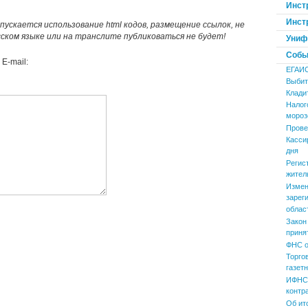
Инст
Инст
пускается использование html кодов, размещение ссылок, не
усском языке или на транслите публиковаться не будет!
Униф
Событ
E-mail:
ЕГАИ
Выбит
Клади
Налог
мороз
Прове
Касси
дня
Регис
жител
Измен
зарег
облас
Закон
приня
ФНС о
Торго
газет
ИФНС 
контр
Об ит