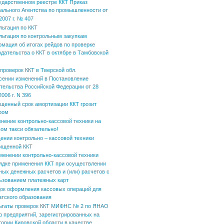
ударственном реестре ККТ Приказ
ального Агентства по промышленности от
2007 г. № 407
льтация по ККТ
льтация по контрольным закупкам
мация об итогах рейдов по проверке
одательства о ККТ в октябре в Тамбовской
 проверок ККТ в Тверской обл.
сении изменений в Постановление
тельства Российской Федерации от 28
006 г. N 396
щенный срок амортизации ККТ грозит
фом
нение контрольно-кассовой техники на
вом такси обязательно!
ении контрольно – кассовой техники
ищенной ККТ
менении контрольно-кассовой техники
ядке применения ККТ при осуществлении
ных денежных расчетов и (или) расчетов с
ьзованием платежных карт
ок оформления кассовых операций для
атского образования
ьтаты проверок ККТ МИФНС № 2 по ЯНАО
р предприятий, зарегистрированных на
тории Кировской области в качестве