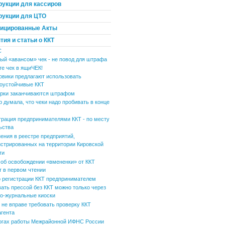
рукции для кассиров
рукции для ЦТО
ицированные Акты
ия и статьи о ККТ
С
ый «авансом» чек - не повод для штрафа
те чек в ящиЧЕК!
овики предлагают использовать
оустойчивые ККТ
рки заканчиваются штрафом
р думала, что чеки надо пробивать в конце
трация предпринимателями ККТ - по месту
ьства
ения в реестре предприятий,
истрированных на территории Кировской
ти
 об освобождении «вмененки» от ККТ
т в первом чтении
 регистрации ККТ предпринимателем
вать прессой без ККТ можно только через
но-журнальные киоски
не вправе требовать проверку ККТ
агента
огах работы Межрайонной ИФНС России