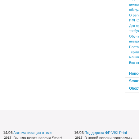
центр
обслу
О рег
ИФНС 
Для п
требу
Обуча
незар
Посто
Терми
маши
Все с
Ново
Smart
Обор
14/06
Автоматизация отеля
16/03
Поддержка ФР VIKI Print
2017
Вышла новая версия Smart
2017
В новой версии программы