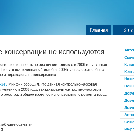
Главная
Smar
е консервации не используются
Авто
Скач
ил деятельность по розничной торговле в 2006 году, в связи
Купи
1 году, и исключенная с 1 октября 2004г. из госреестра, была
Конт
не и переведена на консервацию.
Наши
0-343
Минфин сообщил, что данная контрольно-кассовая
Цены
менению в 2008 году, так как модель контрольно-кассовой
Доку
го реестра, и общее время ее использования с момента ввода
Доку
Доку
Авто
Обще
 забудьте оценить)
Инфо
:
3