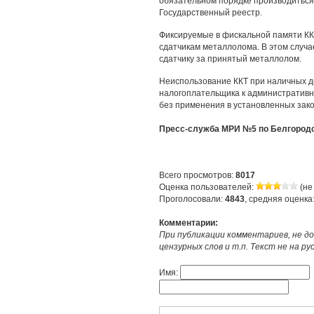
обязательном порядке производиться 
Государственный реестр.
Фиксируемые в фискальной памяти КК
сдатчикам металлолома. В этом случа
сдатчику за принятый металлолом.
Неиспользование ККТ при наличных д
налогоплательщика к административн
без применения в установленных закон
Пресс-служба МРИ №5 по Белгородс
Всего просмотров:
8017
Оценка пользователей:
(не
Проголосовали:
4843
, средняя оценка
Комментарии:
При публикации комментариев, не до
цензурных слов и т.п. Текст не на р
Имя: