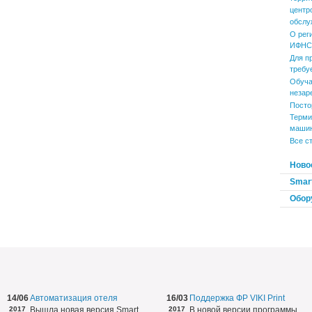
центр
обслу
О рег
ИФНС 
Для п
требу
Обуча
незар
Посто
Терми
маши
Все с
Ново
Smart
Обор
14/06
Автоматизация отеля
16/03
Поддержка ФР VIKI Print
2017
Вышла новая версия Smart
2017
В новой версии программы