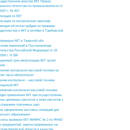
ударственном реестре ККТ Приказ
ального Агентства по промышленности от
2007 г. № 407
льтация по ККТ
льтация по контрольным закупкам
мация об итогах рейдов по проверке
одательства о ККТ в октябре в Тамбовской
 проверок ККТ в Тверской обл.
сении изменений в Постановление
тельства Российской Федерации от 28
006 г. N 396
щенный срок амортизации ККТ грозит
фом
нение контрольно-кассовой техники на
вом такси обязательно!
ении контрольно – кассовой техники
ищенной ККТ
менении контрольно-кассовой техники
ядке применения ККТ при осуществлении
ных денежных расчетов и (или) расчетов с
ьзованием платежных карт
ок оформления кассовых операций для
атского образования
ьтаты проверок ККТ МИФНС № 2 по ЯНАО
р предприятий, зарегистрированных на
тории Кировской области в качестве