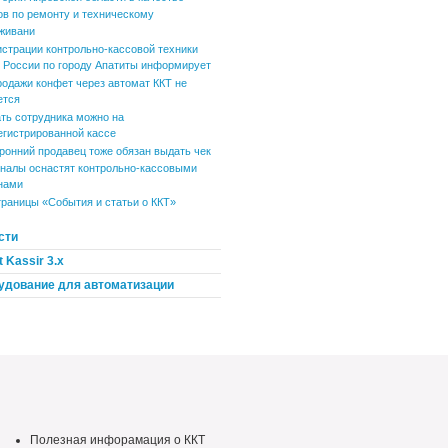
ов по ремонту и техническому
живани
истрации контрольно-кассовой техники
России по городу Апатиты информирует
родажи конфет через автомат ККТ не
ется
ть сотрудника можно на
егистрированной кассе
ронний продавец тоже обязан выдать чек
налы оснастят контрольно-кассовыми
нами
траницы «События и статьи о ККТ»
сти
 Kassir 3.x
удование для автоматизации
Полезная инфорамация о ККТ