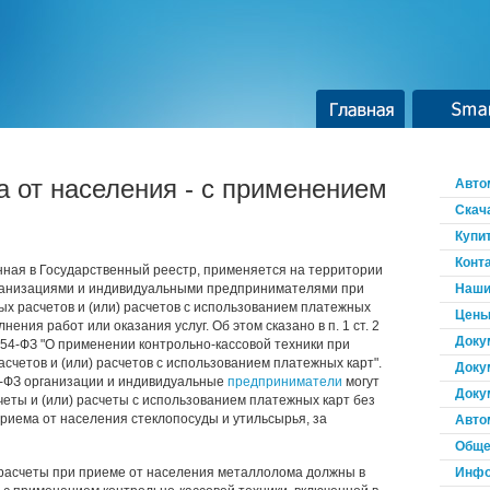
Главная
Smar
 от населения - с применением
Авто
Скач
Купи
Конт
нная в Государственный реестр, применяется на территории
рганизациями и индивидуальными предпринимателями при
Наши
х расчетов и (или) расчетов с использованием платежных
Цены
нения работ или оказания услуг. Об этом сказано в п. 1 ст. 2
Доку
54-ФЗ "О применении контрольно-кассовой техники при
четов и (или) расчетов с использованием платежных карт".
Доку
54-ФЗ организации и индивидуальные
предприниматели
могут
Доку
еты и (или) расчеты с использованием платежных карт без
риема от населения стеклопосуды и утильсырья, за
Авто
Обще
расчеты при приеме от населения металлолома должны в
Инфо