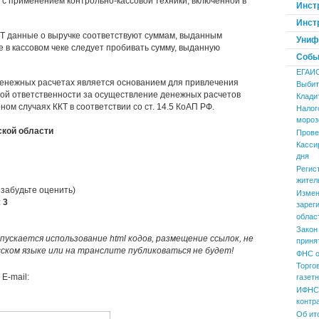
с применением контрольно-кассовой техники, включенной в
Инст
Инст
Т данные о выручке соответствуют суммам, выданным
Униф
е в кассовом чеке следует пробивать сумму, выданную
Событ
ЕГАИ
енежных расчетах является основанием для привлечения
Выбит
ой ответственности за осуществление денежных расчетов
Клади
ом случаях ККТ в соответствии со ст. 14.5 КоАП РФ.
Налог
мороз
кой области
Прове
Касси
дня
Регис
жител
 забудьте оценить)
Измен
:
3
зарег
облас
Закон
пускается использование html кодов, размещение ссылок, не
приня
усском языке или на транслите публиковаться не будет!
ФНС о
Торго
E-mail:
газет
ИФНС 
контр
Об ит