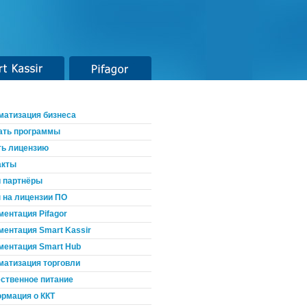
t Kassir
Pifagor
матизация бизнеса
ать программы
ть лицензию
акты
 партнёры
 на лицензии ПО
ментация Pifagor
ментация Smart Kassir
ментация Smart Hub
матизация торговли
ственное питание
рмация о ККТ