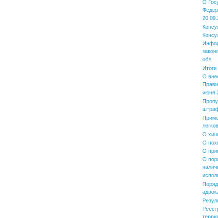
О Гос
Федер
20.09.
Консу
Консу
Инфор
закон
обл.
Итоги
О вне
Прави
июня 2
Пропу
штра
Приме
легко
О хищ
О пох
О при
О пор
налич
испол
Поряд
адвок
Резул
Реест
терри