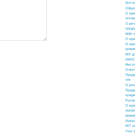
№4 по
Образ
О при
оптов
О рег
предп
ККМ: 
О при
О при
режим
ККТ д
ИФНС 
Место
Ответ
Прода
чек
О рег
Прода
нужда
Роспр
О при
оказа
режим
Измен
ККТ н
Учет 