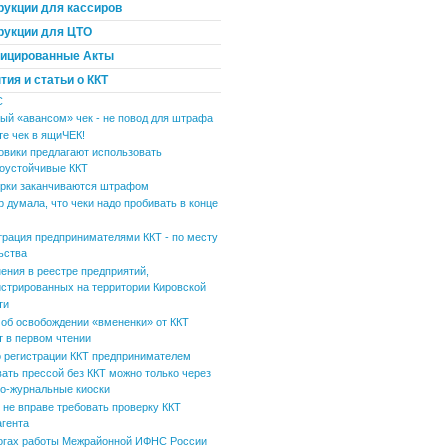
рукции для кассиров
рукции для ЦТО
ицированные Акты
ия и статьи о ККТ
С
ый «авансом» чек - не повод для штрафа
те чек в ящиЧЕК!
овики предлагают использовать
оустойчивые ККТ
рки заканчиваются штрафом
р думала, что чеки надо пробивать в конце
трация предпринимателями ККТ - по месту
ьства
ения в реестре предприятий,
истрированных на территории Кировской
ти
 об освобождении «вмененки» от ККТ
т в первом чтении
 регистрации ККТ предпринимателем
вать прессой без ККТ можно только через
но-журнальные киоски
не вправе требовать проверку ККТ
агента
огах работы Межрайонной ИФНС России