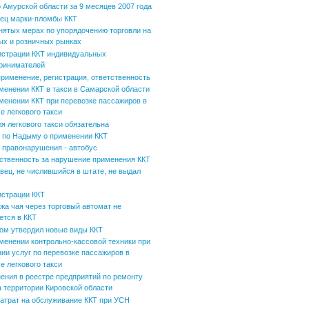
 Амурской области за 9 месяцев 2007 года
ец марки-пломбы ККТ
нятых мерах по упорядочению торговли на
ых и розничных рынках
истрации ККТ индивидуальных
ринимателей
применение, регистрация, ответственность
менении ККТ в такси в Самарской области
менении ККТ при перевозке пассажиров в
е легкового такси
ля легкового такси обязательна
по Надыму о применении ККТ
 правонарушения - автобус
ственность за нарушение применения ККТ
вец, не числившийся в штате, не выдал
истрации ККТ
жа чая через торговый автомат не
ется в ККТ
ом утвердил новые виды ККТ
менении контрольно-кассовой техники при
нии услуг по перевозке пассажиров в
е легкового такси
ения в реестре предприятий по ремонту
а территории Кировской области
затрат на обслуживание ККТ при УСН