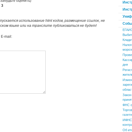
 забудьте оценить)
Инст
:
3
Инст
Униф
пускается использование html кодов, размещение ссылок, не
Событ
усском языке или на транслите публиковаться не будет!
ЕГАИ
Выбит
E-mail:
Клади
Налог
мороз
Прове
Касси
дня
Регис
жител
Измен
зарег
облас
Закон
приня
ФНС о
Торго
газет
ИФНС 
контр
Об ит