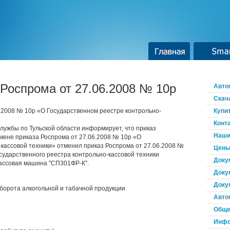
Главная
Smar
Роспрома от 27.06.2008 № 10р
Авто
Скач
.2008 № 10р «О Государственном реестре контрольно-
Купи
Конт
лужбы по Тульской области информирует, что приказ
Наши
мене приказа Роспрома от 27.06.2008 № 10р «О
кассовой техники» отменил приказ Роспрома от 27.06.2008 №
Цены
осударственного реестра контрольно-кассовой техники
Доку
кассовая машина "СП301ФР-К".
Доку
Доку
оборота алкогольной и табачной продукции
Авто
Обще
Инфо