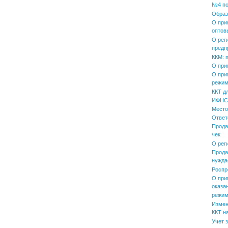
№4 по
Образ
О при
оптов
О рег
предп
ККМ: 
О при
О при
режим
ККТ д
ИФНС 
Место
Ответ
Прода
чек
О рег
Прода
нужда
Роспр
О при
оказа
режим
Измен
ККТ н
Учет 