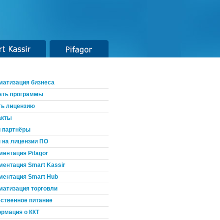
t Kassir
Pifagor
матизация бизнеса
ать программы
ть лицензию
акты
 партнёры
 на лицензии ПО
ментация Pifagor
ментация Smart Kassir
ментация Smart Hub
матизация торговли
ственное питание
рмация о ККТ