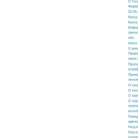
О Гос
Федер
20.09.
Консу
Консу
Инфор
закон
обл.
Итоги
О вне
Прави
июня 2
Пропу
штра
Приме
легко
О хищ
О пох
О при
О пор
налич
испол
Поряд
адвок
Резул
Реест
терри