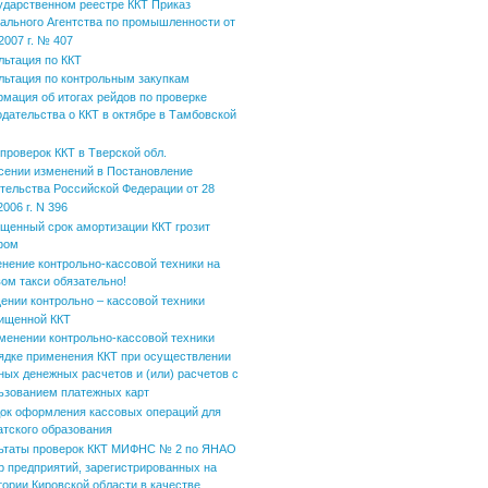
ударственном реестре ККТ Приказ
ального Агентства по промышленности от
2007 г. № 407
льтация по ККТ
льтация по контрольным закупкам
мация об итогах рейдов по проверке
одательства о ККТ в октябре в Тамбовской
 проверок ККТ в Тверской обл.
сении изменений в Постановление
тельства Российской Федерации от 28
006 г. N 396
щенный срок амортизации ККТ грозит
фом
нение контрольно-кассовой техники на
вом такси обязательно!
ении контрольно – кассовой техники
ищенной ККТ
менении контрольно-кассовой техники
ядке применения ККТ при осуществлении
ных денежных расчетов и (или) расчетов с
ьзованием платежных карт
ок оформления кассовых операций для
атского образования
ьтаты проверок ККТ МИФНС № 2 по ЯНАО
р предприятий, зарегистрированных на
тории Кировской области в качестве