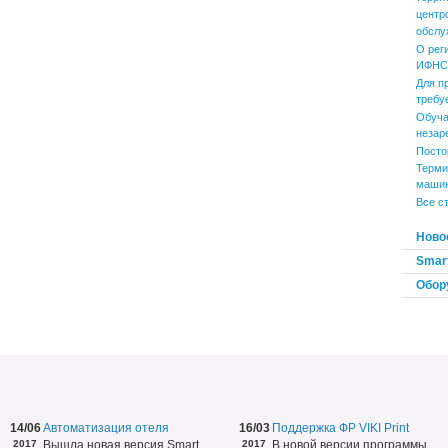
центр
обслу
О рег
ИФНС 
Для п
требу
Обуча
незар
Посто
Терми
маши
Все с
Ново
Smart
Обор
14/06
Автоматизация отеля
16/03
Поддержка ФР VIKI Print
2017
Вышла новая версия Smart
2017
В новой версии программы