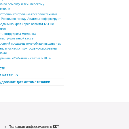
ов по ремонту и техническому
живани
истрации контрольно-кассовой техники
России по городу Апатиты информирует
родажи конфет через автомат ККТ не
ется
ть сотрудника можно на
егистрированной кассе
ронний продавец тоже обязан выдать чек
налы оснастят контрольно-кассовыми
нами
траницы «События и статьи о ККТ»
сти
 Kassir 3.x
удование для автоматизации
Полезная инфорамация о ККТ