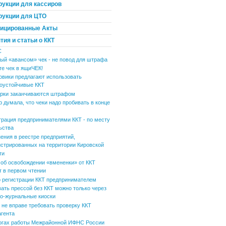
рукции для кассиров
рукции для ЦТО
ицированные Акты
ия и статьи о ККТ
С
ый «авансом» чек - не повод для штрафа
те чек в ящиЧЕК!
овики предлагают использовать
оустойчивые ККТ
рки заканчиваются штрафом
р думала, что чеки надо пробивать в конце
трация предпринимателями ККТ - по месту
ьства
ения в реестре предприятий,
истрированных на территории Кировской
ти
 об освобождении «вмененки» от ККТ
т в первом чтении
 регистрации ККТ предпринимателем
вать прессой без ККТ можно только через
но-журнальные киоски
не вправе требовать проверку ККТ
агента
огах работы Межрайонной ИФНС России