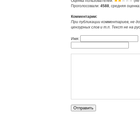
Оценка пользователей:
(не
Проголосовали:
4588
, средняя оценка
Комментарии:
При публикации комментариев, не до
цензурных слов и т.п. Текст не на р
Имя: