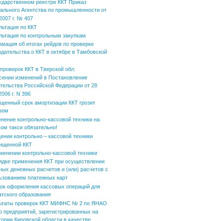
ударственном реестре ККТ Приказ
ального Агентства по промышленности от
2007 г. № 407
льтация по ККТ
льтация по контрольным закупкам
мация об итогах рейдов по проверке
одательства о ККТ в октябре в Тамбовской
 проверок ККТ в Тверской обл.
сении изменений в Постановление
тельства Российской Федерации от 28
006 г. N 396
щенный срок амортизации ККТ грозит
фом
нение контрольно-кассовой техники на
вом такси обязательно!
ении контрольно – кассовой техники
ищенной ККТ
менении контрольно-кассовой техники
ядке применения ККТ при осуществлении
ных денежных расчетов и (или) расчетов с
ьзованием платежных карт
ок оформления кассовых операций для
атского образования
ьтаты проверок ККТ МИФНС № 2 по ЯНАО
р предприятий, зарегистрированных на
тории Кировской области в качестве