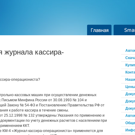
Главная
Smar
я журнала кассира-
Авто
Скач
Купи
Конт
ассира-операциониста?
Наши
Цены
Доку
нтрольно-кассовых машин при осуществлении денежных
х Письмом Минфина России от 30.08.1993 № 104 и
Доку
ащей Закону № 54-ФЗ и Постановлению Правительства РФ от
Доку
ния к работе кассира в течение смены.
от 25.12.1998 № 132 утверждены Указания по применению и
Авто
документации по учету денежных расчетов с населением при
Обще
применением ККТ.
Инфо
№ КМ-4 «Журнал кассира-операциониста» применяется для