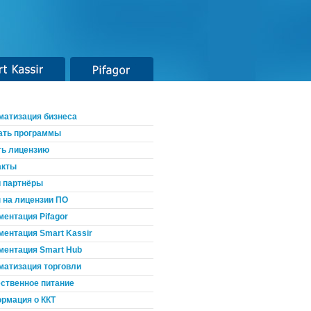
t Kassir
Pifagor
матизация бизнеса
ать программы
ть лицензию
акты
 партнёры
 на лицензии ПО
ментация Pifagor
ментация Smart Kassir
ментация Smart Hub
матизация торговли
ственное питание
рмация о ККТ