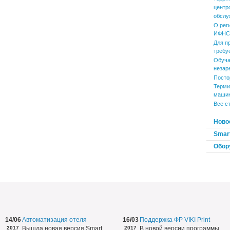
центр
обслу
О рег
ИФНС 
Для п
требу
Обуча
незар
Посто
Терми
маши
Все с
Ново
Smart
Обор
14/06
Автоматизация отеля
16/03
Поддержка ФР VIKI Print
2017
Вышла новая версия Smart
2017
В новой версии программы