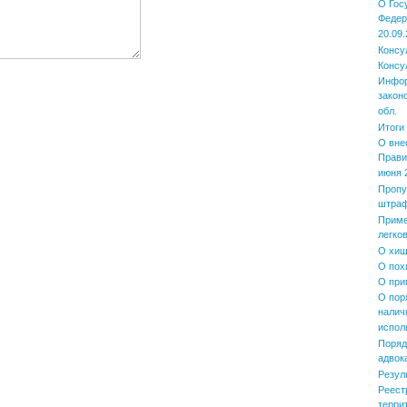
О Гос
Федер
20.09.
Консу
Консу
Инфор
закон
обл.
Итоги
О вне
Прави
июня 2
Пропу
штра
Приме
легко
О хищ
О пох
О при
О пор
налич
испол
Поряд
адвок
Резул
Реест
терри