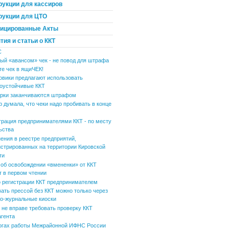
рукции для кассиров
рукции для ЦТО
ицированные Акты
ия и статьи о ККТ
С
ый «авансом» чек - не повод для штрафа
те чек в ящиЧЕК!
овики предлагают использовать
оустойчивые ККТ
рки заканчиваются штрафом
р думала, что чеки надо пробивать в конце
трация предпринимателями ККТ - по месту
ьства
ения в реестре предприятий,
истрированных на территории Кировской
ти
 об освобождении «вмененки» от ККТ
т в первом чтении
 регистрации ККТ предпринимателем
вать прессой без ККТ можно только через
но-журнальные киоски
не вправе требовать проверку ККТ
агента
огах работы Межрайонной ИФНС России