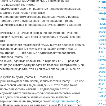
наличных денег (выручки) по ККТ, а также является
Инст
том показаний счетчиков.
Инст
онумерован и скреплен подписями налогового инспектора,
ухгалтера организации и печатью.
Униф
ром-операционистом ежедневно в хронологическом порядке
Событ
помарок. Если в журнал вносятся исправления, то они
ЕГАИ
одписями кассира-операциониста, руководителя и главного
Выбит
Клади
тчиков ККТ на начало и окончание рабочего дня. Разница
Налог
невной выручкой. Она должна совпадать с суммой, сданной
мороз
ете.
Прове
ления и проверки фактической суммы выручки делается запись
Касси
оказаниях денежных счетчиков на начало и конец смены
дня
ручки (графа 10). Эти данные подтверждаются подписями
Регис
стратора (графы 7 и 8).
жител
 выручки, сданную наличными, а в графах 12 и 13 раздела
Измен
венно указывают сумму продаж по платежным карточкам (или
зарег
тветствующих документов. Если таких операций не было, то
облас
Закон
 сумма выручки (графа 11 + графа 13).
приня
енным покупателями чекам, записывается в графу 15, на нее
ФНС о
о-кассовой машины за данный день. В этой графе также
Торго
 пробитым кассовым чекам. В подтверждение этого
газет
х сумм покупателям по неиспользованным кассовым чекам
ИФНС 
я в одном экземпляре членами комиссии и вместе с
контр
лтерию организации (индивидуального
предпринимателя
) и
Об ит
ло. Возвращать деньги из денежного ящика ККТ можно только