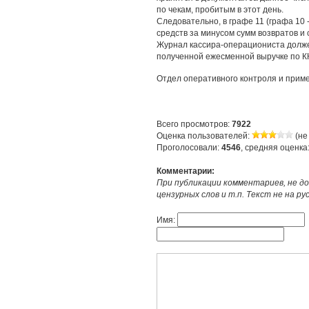
по чекам, пробитым в этот день.
Следовательно, в графе 11 (графа 10 
средств за минусом сумм возвратов и
Журнал кассира-операциониста долж
полученной ежесменной выручке по К
Отдел оперативного контроля и прим
Всего просмотров:
7922
Оценка пользователей:
(не
Проголосовали:
4546
, средняя оценка
Комментарии:
При публикации комментариев, не до
цензурных слов и т.п. Текст не на р
Имя: