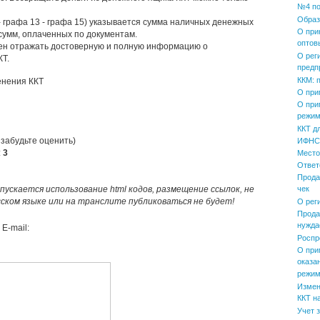
№4 по
Образ
- графа 13 - графа 15) указывается сумма наличных денежных
О при
 сумм, оплаченных по документам.
оптов
ен отражать достоверную и полную информацию о
О рег
КТ.
предп
ККМ: 
енения ККТ
О при
О при
режим
ККТ д
 забудьте оценить)
ИФНС 
:
3
Место
Ответ
Прода
пускается использование html кодов, размещение ссылок, не
чек
усском языке или на транслите публиковаться не будет!
О рег
Прода
нужда
E-mail:
Роспр
О при
оказа
режим
Измен
ККТ н
Учет 