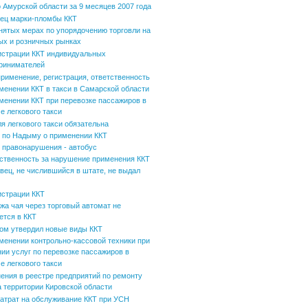
 Амурской области за 9 месяцев 2007 года
ец марки-пломбы ККТ
нятых мерах по упорядочению торговли на
ых и розничных рынках
истрации ККТ индивидуальных
ринимателей
применение, регистрация, ответственность
менении ККТ в такси в Самарской области
менении ККТ при перевозке пассажиров в
е легкового такси
ля легкового такси обязательна
по Надыму о применении ККТ
 правонарушения - автобус
ственность за нарушение применения ККТ
вец, не числившийся в штате, не выдал
истрации ККТ
жа чая через торговый автомат не
ется в ККТ
ом утвердил новые виды ККТ
менении контрольно-кассовой техники при
нии услуг по перевозке пассажиров в
е легкового такси
ения в реестре предприятий по ремонту
а территории Кировской области
затрат на обслуживание ККТ при УСН