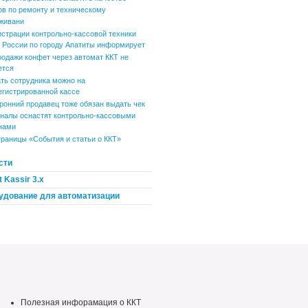
ов по ремонту и техническому
живани
истрации контрольно-кассовой техники
России по городу Апатиты информирует
родажи конфет через автомат ККТ не
ется
ть сотрудника можно на
егистрированной кассе
ронний продавец тоже обязан выдать чек
налы оснастят контрольно-кассовыми
нами
траницы «События и статьи о ККТ»
сти
 Kassir 3.x
удование для автоматизации
Полезная инфорамация о ККТ