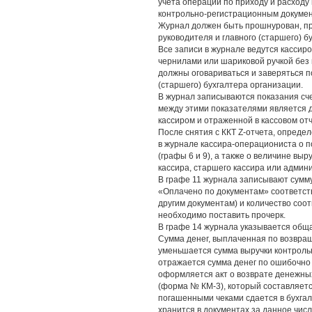
учета операций по приходу и расходу 
контрольно-регистрационным докумен
Журнал должен быть прошнурован, пр
руководителя и главного (старшего) б
Все записи в журнале ведутся касси
чернилами или шариковой ручкой без 
должны оговариваться и заверяться п
(старшего) бухгалтера организации.
В журнал записываются показания сче
между этими показателями является д
кассиром и отраженной в кассовом отч
После снятия с ККТ Z-отчета, опреде
в журнале кассира-операциониста о п
(графы 6 и 9), а также о величине вы
кассира, старшего кассира или админи
В графе 11 журнала записывают сумму
«Оплачено по документам» соответст
другим документам) и количество соо
необходимо поставить прочерк.
В графе 14 журнала указывается общая
Сумма денег, выплаченная по возвращ
уменьшается сумма выручки контрольн
отражается сумма денег по ошибочно
оформляется акт о возврате денежны
(форма № КМ-3), который составляетс
погашенными чеками сдается в бухга
хранится в документах за данное чис