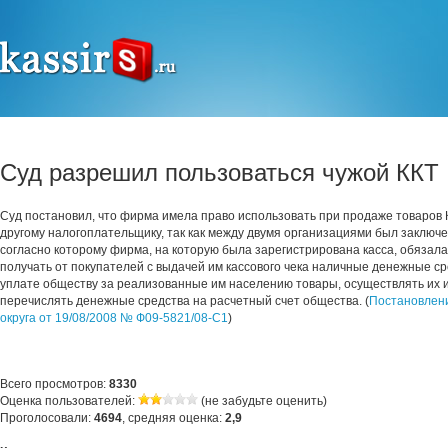
Суд разрешил пользоваться чужой ККТ
Суд постановил, что фирма имела право использовать при продаже товаров
другому налогоплательщику, так как между двумя организациями был заключе
согласно которому фирма, на которую была зарегистрирована касса, обязал
получать от покупателей с выдачей им кассового чека наличные денежные с
уплате обществу за реализованные им населению товары, осуществлять их и
перечислять денежные средства на расчетный счет общества. (
Постановлен
округа от 19/08/2008 № Ф09-5821/08-С1
)
Всего просмотров:
8330
Оценка пользователей:
(не забудьте оценить)
Проголосовали:
4694
, средняя оценка:
2,9