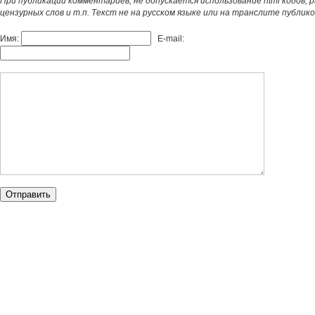
При публикации комментариев, не допускается использование html кодов, 
цензурных слов и т.п. Текст не на русском языке или на транслите публик
Имя:
E-mail: