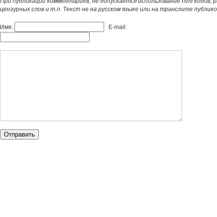
При публикации комментариев, не допускается использование html кодов, 
цензурных слов и т.п. Текст не на русском языке или на транслите публик
Имя:
E-mail: