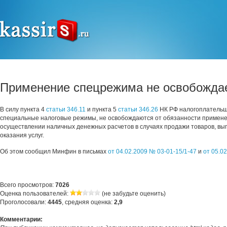
Применение спецрежима не освобождае
В силу пункта 4
статьи 346.11
и пункта 5
статьи 346.26
НК РФ налогоплатель
специальные налоговые режимы, не освобождаются от обязанности примене
осуществлении наличных денежных расчетов в случаях продажи товаров, вы
оказания услуг.
Об этом сообщил Минфин в письмах
от 04.02.2009 № 03-01-15/1-47
и
от 05.0
Всего просмотров:
7026
Оценка пользователей:
(не забудьте оценить)
Проголосовали:
4445
, средняя оценка:
2,9
Комментарии: