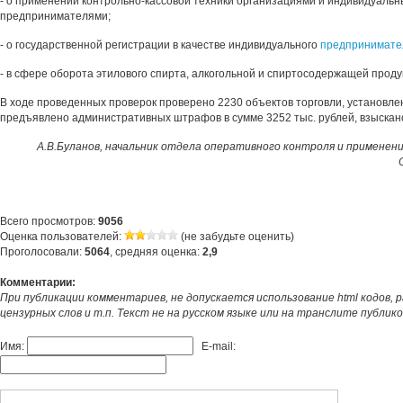
- о применении контрольно-кассовой техники организациями и индивидуаль
предпринимателями;
- о государственной регистрации в качестве индивидуального
предпринимате
- в сфере оборота этилового спирта, алкогольной и спиртосодержащей проду
В ходе проведенных проверок проверено 2230 объектов торговли, установле
предъявлено административных штрафов в сумме 3252 тыс. рублей, взыскано
А.В.Буланов, начальник отдела оперативного контроля и применен
Всего просмотров:
9056
Оценка пользователей:
(не забудьте оценить)
Проголосовали:
5064
, средняя оценка:
2,9
Комментарии:
При публикации комментариев, не допускается использование html кодов, 
цензурных слов и т.п. Текст не на русском языке или на транслите публик
Имя:
E-mail: