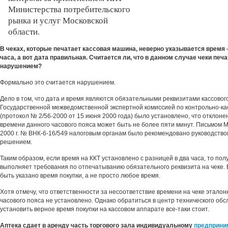
Министерства потребительского
рынка и услуг Московской
области.
В чеках, которые печатает кассовая машина, неверно указывается время –
часа, а вот дата правильная. Считается ли, что в данном случае чеки печ
нарушением?
Формально это считается нарушением.
Дело в том, что дата и время являются обязательными реквизитами кассового
Государственной межведомственной экспертной комиссией по контрольно-к
(протокол № 2/56-2000 от 15 июня 2000 года) было установлено, что отклоне
времени данного часового пояса может быть не более пяти минут. Письмом 
2000 г. № ВНК-6-16/549 налоговым органам было рекомендовано руководств
решением.
Таким образом, если время на ККТ установлено с разницей в два часа, то пол
выполняет требования по отпечатыванию обязательного реквизита на чеке. 
быть указано время покупки, а не просто любое время.
Хотя отмечу, что ответственности за несоответствие времени на чеке этало
часового пояса не установлено. Однако обратиться в центр технического обс
установить верное время покупки на кассовом аппарате все-таки стоит.
Аптека сдает в аренду часть торгового зала индивидуальному
предприни