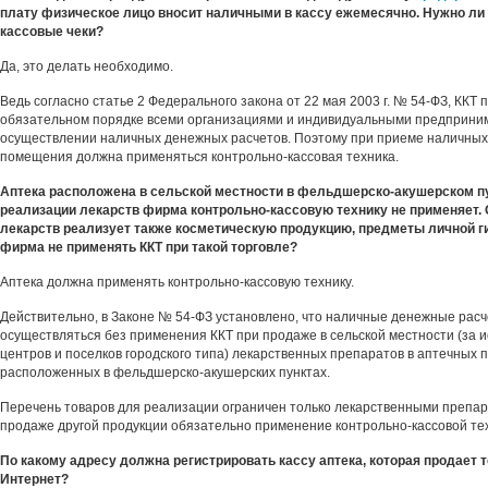
плату физическое лицо вносит наличными в кассу ежемесячно. Нужно ли
кассовые чеки?
Да, это делать необходимо.
Ведь согласно статье 2 Федерального закона от 22 мая 2003 г. № 54-ФЗ, ККТ 
обязательном порядке всеми организациями и индивидуальными предприни
осуществлении наличных денежных расчетов. Поэтому при приеме наличных
помещения должна применяться контрольно-кассовая техника.
Аптека расположена в сельской местности в фельдшерско-акушерском пу
реализации лекарств фирма контрольно-кассовую технику не применяет.
лекарств реализует также косметическую продукцию, предметы личной г
фирма не применять ККТ при такой торговле?
Аптека должна применять контрольно-кассовую технику.
Действительно, в Законе № 54-ФЗ установлено, что наличные денежные расч
осуществляться без применения ККТ при продаже в сельской местности (за
центров и поселков городского типа) лекарственных препаратов в аптечных п
расположенных в фельдшерско-акушерских пунктах.
Перечень товаров для реализации ограничен только лекарственными препар
продаже другой продукции обязательно применение контрольно-кассовой те
По какому адресу должна регистрировать кассу аптека, которая продает 
Интернет?