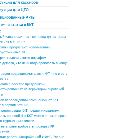
рукции для кассиров
рукции для ЦТО
ицированные Акты
ия и статьи о ККТ
С
ый «авансом» чек - не повод для штрафа
те чек в ящиЧЕК!
овики предлагают использовать
оустойчивые ККТ
рки заканчиваются штрафом
р думала, что чеки надо пробивать в конце
трация предпринимателями ККТ - по месту
ьства
ения в реестре предприятий,
истрированных на территории Кировской
ти
 об освобождении «вмененки» от ККТ
т в первом чтении
 регистрации ККТ предпринимателем
вать прессой без ККТ можно только через
но-журнальные киоски
не вправе требовать проверку ККТ
агента
огах работы Межрайонной ИФНС России