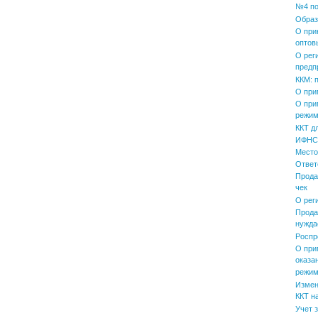
№4 по
Образ
О при
оптов
О рег
предп
ККМ: 
О при
О при
режим
ККТ д
ИФНС 
Место
Ответ
Прода
чек
О рег
Прода
нужда
Роспр
О при
оказа
режим
Измен
ККТ н
Учет 