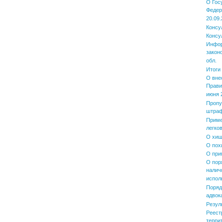
О Гос
Федер
20.09.
Консу
Консу
Инфор
закон
обл.
Итоги
О вне
Прави
июня 2
Пропу
штра
Приме
легко
О хищ
О пох
О при
О пор
налич
испол
Поряд
адвок
Резул
Реест
терри