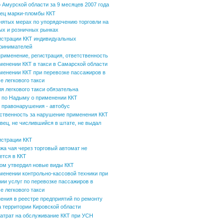
 Амурской области за 9 месяцев 2007 года
ец марки-пломбы ККТ
нятых мерах по упорядочению торговли на
ых и розничных рынках
истрации ККТ индивидуальных
ринимателей
применение, регистрация, ответственность
менении ККТ в такси в Самарской области
менении ККТ при перевозке пассажиров в
е легкового такси
ля легкового такси обязательна
по Надыму о применении ККТ
 правонарушения - автобус
ственность за нарушение применения ККТ
вец, не числившийся в штате, не выдал
истрации ККТ
жа чая через торговый автомат не
ется в ККТ
ом утвердил новые виды ККТ
менении контрольно-кассовой техники при
нии услуг по перевозке пассажиров в
е легкового такси
ения в реестре предприятий по ремонту
а территории Кировской области
затрат на обслуживание ККТ при УСН