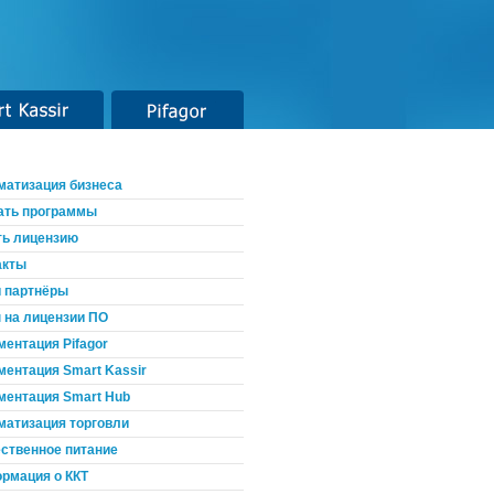
t Kassir
Pifagor
матизация бизнеса
ать программы
ть лицензию
акты
 партнёры
 на лицензии ПО
ментация Pifagor
ментация Smart Kassir
ментация Smart Hub
матизация торговли
ственное питание
рмация о ККТ