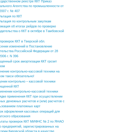
ударственном реестре ККТ Приказ
ального Агентства по промышленности от
2007 г. № 407
льтация по ККТ
льтация по контрольным закупкам
мация об итогах рейдов по проверке
одательства о ККТ в октябре в Тамбовской
 проверок ККТ в Тверской обл.
сении изменений в Постановление
тельства Российской Федерации от 28
006 г. N 396
щенный срок амортизации ККТ грозит
фом
нение контрольно-кассовой техники на
вом такси обязательно!
ении контрольно – кассовой техники
ищенной ККТ
менении контрольно-кассовой техники
ядке применения ККТ при осуществлении
ных денежных расчетов и (или) расчетов с
ьзованием платежных карт
ок оформления кассовых операций для
атского образования
ьтаты проверок ККТ МИФНС № 2 по ЯНАО
р предприятий, зарегистрированных на
тории Кировской области в качестве