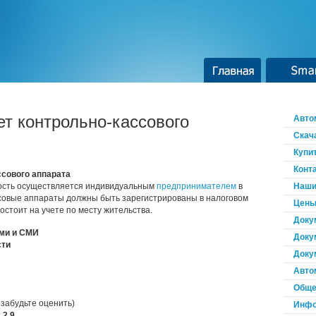
Главная
Smar
ет контрольно-кассового
Авто
Скач
Купи
Конт
ссового аппарата
ость осуществляется индивидуальным
предпринимателем
в
Наши
ссовые аппараты должны быть зарегистрированы в налоговом
Цены
остоит на учете по месту жительства.
Доку
ми и СМИ
Доку
сти
Доку
Авто
Обще
 забудьте оценить)
Инфо
:
2,9