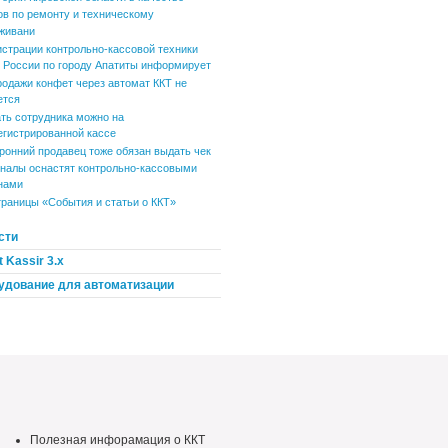
ов по ремонту и техническому
живани
истрации контрольно-кассовой техники
России по городу Апатиты информирует
родажи конфет через автомат ККТ не
ется
ть сотрудника можно на
егистрированной кассе
ронний продавец тоже обязан выдать чек
налы оснастят контрольно-кассовыми
нами
траницы «События и статьи о ККТ»
сти
 Kassir 3.x
удование для автоматизации
Полезная инфорамация о ККТ