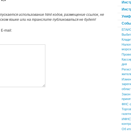
Инст
Инст
пускается использование html кодов, размещение ссылок, не
Униф
усском языке или на транслите публиковаться не будет!
Событ
ЕГАИ
E-mail:
Выбит
Клади
Налог
мороз
Прове
Касси
дня
Регис
жител
Измен
зарег
облас
Закон
приня
ФНС о
Торго
газет
ИФНС 
контр
Об ит