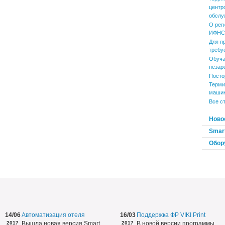
центр
обслу
О рег
ИФНС 
Для п
требу
Обуча
незар
Посто
Терми
маши
Все с
Ново
Smart
Обор
14/06
Автоматизация отеля
16/03
Поддержка ФР VIKI Print
2017
Вышла новая версия Smart
2017
В новой версии программы