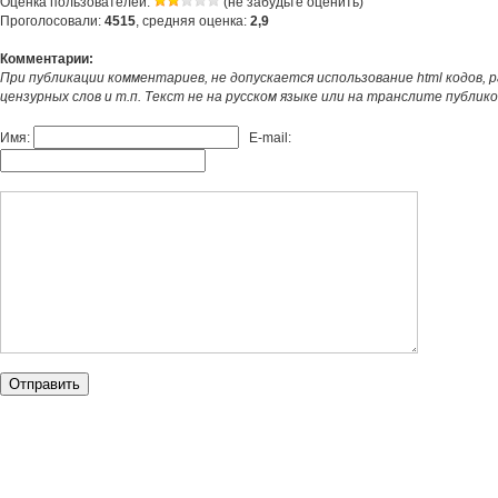
Оценка пользователей:
(не забудьте оценить)
Проголосовали:
4515
, средняя оценка:
2,9
Комментарии:
При публикации комментариев, не допускается использование html кодов, 
цензурных слов и т.п. Текст не на русском языке или на транслите публик
Имя:
E-mail: