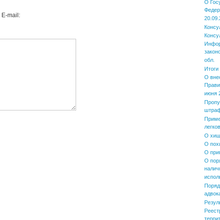
О Гос
Федер
E-mail:
20.09.
Консу
Консу
Инфор
закон
обл.
Итоги
О вне
Прави
июня 2
Пропу
штра
Приме
легко
О хищ
О пох
О при
О пор
налич
испол
Поряд
адвок
Резул
Реест
терри