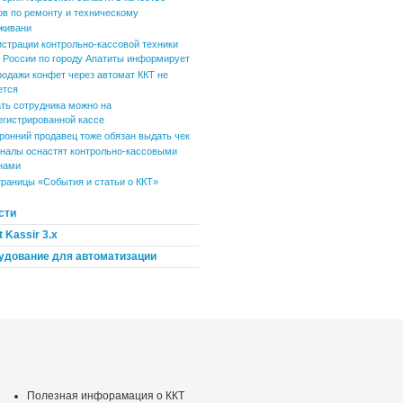
ов по ремонту и техническому
живани
истрации контрольно-кассовой техники
России по городу Апатиты информирует
родажи конфет через автомат ККТ не
ется
ть сотрудника можно на
егистрированной кассе
ронний продавец тоже обязан выдать чек
налы оснастят контрольно-кассовыми
нами
траницы «События и статьи о ККТ»
сти
 Kassir 3.x
удование для автоматизации
Полезная инфорамация о ККТ