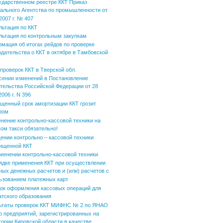
ударственном реестре ККТ Приказ
ального Агентства по промышленности от
2007 г. № 407
льтация по ККТ
льтация по контрольным закупкам
мация об итогах рейдов по проверке
одательства о ККТ в октябре в Тамбовской
 проверок ККТ в Тверской обл.
сении изменений в Постановление
тельства Российской Федерации от 28
006 г. N 396
щенный срок амортизации ККТ грозит
фом
нение контрольно-кассовой техники на
вом такси обязательно!
ении контрольно – кассовой техники
ищенной ККТ
менении контрольно-кассовой техники
ядке применения ККТ при осуществлении
ных денежных расчетов и (или) расчетов с
ьзованием платежных карт
ок оформления кассовых операций для
атского образования
ьтаты проверок ККТ МИФНС № 2 по ЯНАО
р предприятий, зарегистрированных на
тории Кировской области в качестве