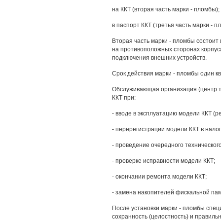
на ККТ (вторая часть марки - пломбы);
в паспорт ККТ (третья часть марки - п
Вторая часть марки - пломбы состоит
на противоположных сторонах корпуса
подключения внешних устройств.
Срок действия марки - пломбы один к
Обслуживающая организация (центр т
ККТ при:
- вводе в эксплуатацию модели ККТ (р
- перерегистрации модели ККТ в налог
- проведение очередного техническог
- проверке исправности модели ККТ;
- окончании ремонта модели ККТ;
- замена накопителей фискальной пам
После установки марки - пломбы спе
сохранность (целостность) и правиль