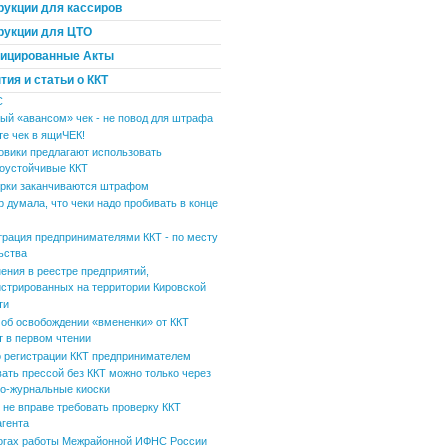
рукции для кассиров
рукции для ЦТО
ицированные Акты
ия и статьи о ККТ
С
ый «авансом» чек - не повод для штрафа
те чек в ящиЧЕК!
овики предлагают использовать
оустойчивые ККТ
рки заканчиваются штрафом
р думала, что чеки надо пробивать в конце
трация предпринимателями ККТ - по месту
ьства
ения в реестре предприятий,
истрированных на территории Кировской
ти
 об освобождении «вмененки» от ККТ
т в первом чтении
 регистрации ККТ предпринимателем
вать прессой без ККТ можно только через
но-журнальные киоски
не вправе требовать проверку ККТ
агента
огах работы Межрайонной ИФНС России