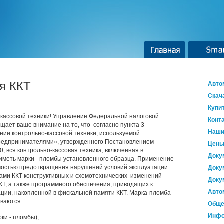
Главная
Smar
я ККТ
Авто
Скач
Купи
кассовой техники! Управление Федеральной налоговой
Конт
щает ваше внимание на то, что согласно пункта 3
Наши
нии контрольно-кассовой техники, используемой
редпринимателями», утвержденного Постановлением
Цены
, вся контрольно-кассовая техника, включенная в
Доку
 иметь марки - пломбы установленного образца. Применение
мостью предотвращения нарушений условий эксплуатации
Доку
ами ККТ конструктивных и схемотехнических изменений
Доку
КТ, а также программного обеспечения, приводящих к
Авто
ии, накопленной в фискальной памяти ККТ. Марка-пломба
иваются:
Обще
Инфо
рки - пломбы);