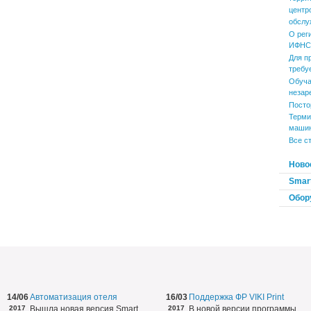
центр
обслу
О рег
ИФНС 
Для п
требу
Обуча
незар
Посто
Терми
маши
Все с
Ново
Smart
Обор
14/06
Автоматизация отеля
16/03
Поддержка ФР VIKI Print
2017
Вышла новая версия Smart
2017
В новой версии программы