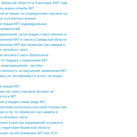
 Амурской области за 9 месяцев 2007 года
ец марки-пломбы ККТ
нятых мерах по упорядочению торговли на
ых и розничных рынках
истрации ККТ индивидуальных
ринимателей
применение, регистрация, ответственность
менении ККТ в такси в Самарской области
менении ККТ при перевозке пассажиров в
е легкового такси
ля легкового такси обязательна
по Надыму о применении ККТ
 правонарушения - автобус
ственность за нарушение применения ККТ
вец, не числившийся в штате, не выдал
истрации ККТ
жа чая через торговый автомат не
ется в ККТ
ом утвердил новые виды ККТ
менении контрольно-кассовой техники при
нии услуг по перевозке пассажиров в
е легкового такси
ения в реестре предприятий по ремонту
а территории Кировской области
затрат на обслуживание ККТ при УСН