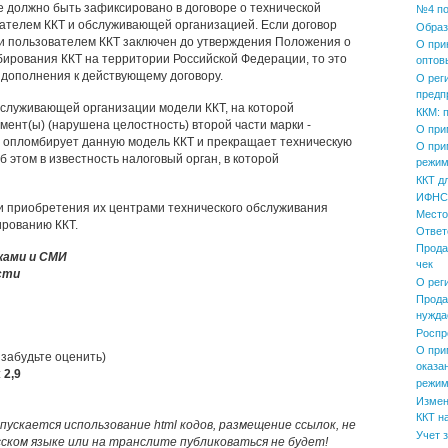
е должно быть зафиксировано в договоре о технической
№4 по
ателем ККТ и обслуживающей организацией. Если договор
Образ
 пользователем ККТ заключен до утверждения Положения о
О при
ирования ККТ на территории Российской Федерации, то это
оптов
 дополнения к действующему договору.
О рег
предп
служивающей организации модели ККТ, на которой
ККМ: 
мент(ы) (нарушена целостность) второй части марки -
О при
 опломбирует данную модель ККТ и прекращает техническую
О при
б этом в известность налоговый орган, в которой
режим
ККТ д
ИФНС 
и приобретения их центрами технического обслуживания
Место
ированию ККТ.
Ответ
Прода
ками и СМИ
чек
сти
О рег
Прода
нужда
Роспр
О при
 забудьте оценить)
оказа
:
2,9
режим
Измен
ККТ н
пускается использование html кодов, размещение ссылок, не
Учет 
усском языке или на транслите публиковаться не будет!