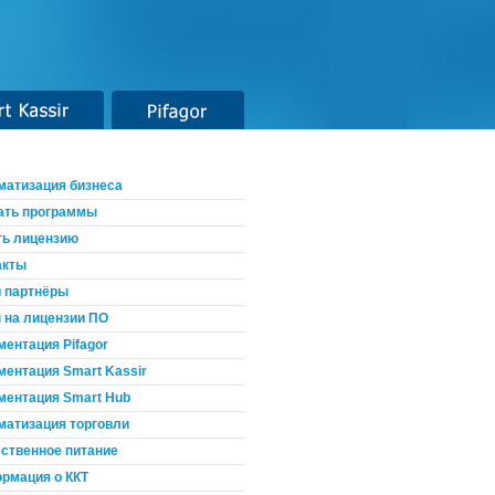
t Kassir
Pifagor
матизация бизнеса
ать программы
ть лицензию
акты
 партнёры
 на лицензии ПО
ментация Pifagor
ментация Smart Kassir
ментация Smart Hub
матизация торговли
ственное питание
рмация о ККТ