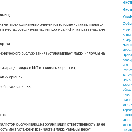
Инст
Инст
ломбы).
Униф
Событ
 из четырех одинаковых элементов которые устанавливаются
 в местах соединения частей корпуса ККТ и на разъемах для
ЕГАИ
Выбит
Клади
вартал.
Налог
мороз
ехнического обслуживания) устанавливает марки - пломбы на
Прове
Касси
дня
егистрация модели ККТ в налоговых органах);
Регис
жител
овых органах;
Измен
зарег
о обслуживания ККТ;
облас
Закон
приня
ФНС о
Торго
яти.
газет
ИФНС 
циалистом обслуживающей организации ответственность за ее
контр
ность мест установки всех частей марки-пломбы несет
Об ит