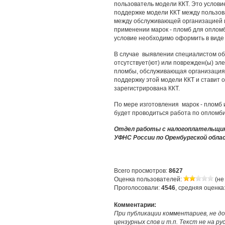
пользователь модели ККТ. Это услови
поддержке модели ККТ между пользов
между обслуживающей организацией и
применении марок - пломб для опломб
условие необходимо оформить в виде
В случае выявлении специалистом об
отсутствует(ют) или поврежден(ы) эле
пломбы, обслуживающая организация
поддержку этой модели ККТ и ставит о
зарегистрирована ККТ.
По мере изготовления марок - пломб 
будет проводиться работа по опломб
Отдел работы с налогоплательщи
УФНС России по Оренбургской обла
Всего просмотров:
8627
Оценка пользователей:
(не
Проголосовали:
4546
, средняя оценка
Комментарии:
При публикации комментариев, не до
цензурных слов и т.п. Текст не на р