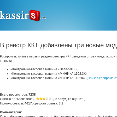
В реестр ККТ добавлены три новые мо
Роспром включил в первый раздел реестра ККТ сведения о трёх моделях кон
техники:
«Контрольно-кассовая машина «Велес-01К»,
«Контрольно-кассовая машина «МИНИКА 1102.3К»,
«Контрольно-кассовая машина «МИНИКА 1105К». (
Приказ Роспрома о
Всего просмотров:
7238
Оценка пользователей:
(не забудьте оценить)
Проголосовали:
4617
, средняя оценка:
3,1
Комментарии:
При публикации комментариев, не допускается использование html кодов, 