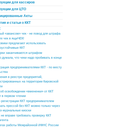
рукции для кассиров
рукции для ЦТО
ицированные Акты
ия и статьи о ККТ
С
ый «авансом» чек - не повод для штрафа
те чек в ящиЧЕК!
овики предлагают использовать
оустойчивые ККТ
рки заканчиваются штрафом
р думала, что чеки надо пробивать в конце
трация предпринимателями ККТ - по месту
ьства
ения в реестре предприятий,
истрированных на территории Кировской
ти
 об освобождении «вмененки» от ККТ
т в первом чтении
 регистрации ККТ предпринимателем
вать прессой без ККТ можно только через
но-журнальные киоски
не вправе требовать проверку ККТ
агента
огах работы Межрайонной ИФНС России