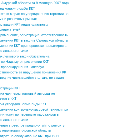
 Амурской области за 9 месяцев 2007 года
ец марки-пломбы ККТ
нятых мерах по упорядочению торговли на
ых и розничных рынках
истрации ККТ индивидуальных
ринимателей
применение, регистрация, ответственность
менении ККТ в такси в Самарской области
менении ККТ при перевозке пассажиров в
е легкового такси
ля легкового такси обязательна
по Надыму о применении ККТ
 правонарушения - автобус
ственность за нарушение применения ККТ
вец, не числившийся в штате, не выдал
истрации ККТ
жа чая через торговый автомат не
ется в ККТ
ом утвердил новые виды ККТ
менении контрольно-кассовой техники при
нии услуг по перевозке пассажиров в
е легкового такси
ения в реестре предприятий по ремонту
а территории Кировской области
затрат на обслуживание ККТ при УСН