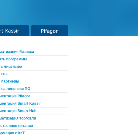
t Kassir
Pifagor
матизация бизнеса
ать программы
ть лицензию
акты
 партнёры
 на лицензии ПО
ментация Pifagor
ментация Smart Kassir
ментация Smart Hub
матизация торговли
ственное питание
рмация о ККТ