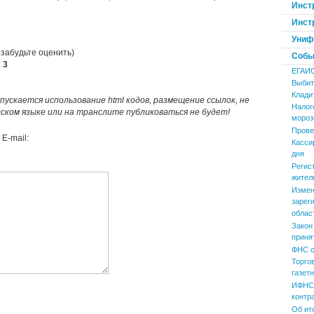
Инст
Инст
Униф
 забудьте оценить)
Событ
:
3
ЕГАИ
Выбит
Клади
пускается использование html кодов, размещение ссылок, не
Налог
усском языке или на транслите публиковаться не будет!
мороз
Прове
E-mail:
Касси
дня
Регис
жител
Измен
зарег
облас
Закон
приня
ФНС о
Торго
газет
ИФНС 
контр
Об ит