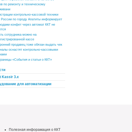
ов по ремонту и техническому
живани
истрации контрольно-кассовой техники
России по городу Апатиты информирует
родажи конфет через автомат ККТ не
ется
ть сотрудника можно на
егистрированной кассе
ронний продавец тоже обязан выдать чек
налы оснастят контрольно-кассовыми
нами
траницы «События и статьи о ККТ»
сти
 Kassir 3.x
удование для автоматизации
Полезная инфорамация о ККТ