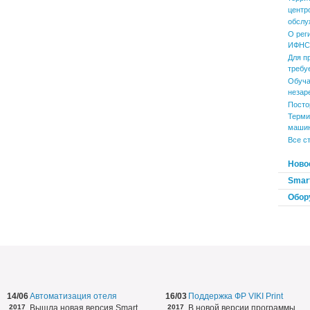
центр
обслу
О рег
ИФНС 
Для п
требу
Обуча
незар
Посто
Терми
маши
Все с
Ново
Smart
Обор
14/06
Автоматизация отеля
16/03
Поддержка ФР VIKI Print
2017
Вышла новая версия Smart
2017
В новой версии программы