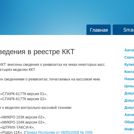
Главная
Smar
ведения в реестре ККТ
Авто
Скач
КТ: внесены сведения о реквизитах на чеках некоторых касс.
Купи
четырёх моделях ККТ.
Конт
Наши
н сведениями о реквизитах, печатаемых на кассовом чеке
Цены
Доку
 «СПАРК-617ТК версия 01»,
 «СПАРК-617ТК версия 02».
Доку
я о моделях контрольно-кассовой техники:
Доку
Авто
 «МИКРО 103К версия 02»,
Обще
 «МИКРО 104К версия 02»,
а «ШТРИХ-ТАКСИ-К»,
Инфо
Flaton-11K». (
Приказ Роспрома от 08/05/2008 № 200
)