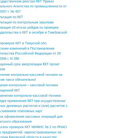
ударственном реестре ККТ Приказ
ального Агентства по промышленности от
2007 г. № 407
льтация по ККТ
льтация по контрольным закупкам
мация об итогах рейдов по проверке
одательства о ККТ в октябре в Тамбовской
 проверок ККТ в Тверской обл.
сении изменений в Постановление
тельства Российской Федерации от 28
006 г. N 396
щенный срок амортизации ККТ грозит
фом
нение контрольно-кассовой техники на
вом такси обязательно!
ении контрольно – кассовой техники
ищенной ККТ
менении контрольно-кассовой техники
ядке применения ККТ при осуществлении
ных денежных расчетов и (или) расчетов с
ьзованием платежных карт
ок оформления кассовых операций для
атского образования
ьтаты проверок ККТ МИФНС № 2 по ЯНАО
р предприятий, зарегистрированных на
тории Кировской области в качестве