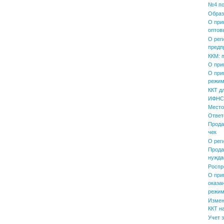
№4 по
Образ
О при
оптов
О рег
предп
ККМ: 
О при
О при
режим
ККТ д
ИФНС 
Место
Ответ
Прода
чек
О рег
Прода
нужда
Роспр
О при
оказа
режим
Измен
ККТ н
Учет 