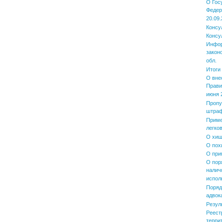
О Гос
Федер
20.09.
Консу
Консу
Инфор
закон
обл.
Итоги
О вне
Прави
июня 2
Пропу
штра
Приме
легко
О хищ
О пох
О при
О пор
налич
испол
Поряд
адвок
Резул
Реест
терри